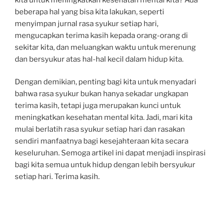
beberapa hal yang bisa kita lakukan, seperti
menyimpan jurnal rasa syukur setiap hari,
mengucapkan terima kasih kepada orang-orang di
sekitar kita, dan meluangkan waktu untuk merenung
dan bersyukur atas hal-hal kecil dalam hidup kita.
Dengan demikian, penting bagi kita untuk menyadari
bahwa rasa syukur bukan hanya sekadar ungkapan
terima kasih, tetapi juga merupakan kunci untuk
meningkatkan kesehatan mental kita. Jadi, mari kita
mulai berlatih rasa syukur setiap hari dan rasakan
sendiri manfaatnya bagi kesejahteraan kita secara
keseluruhan. Semoga artikel ini dapat menjadi inspirasi
bagi kita semua untuk hidup dengan lebih bersyukur
setiap hari. Terima kasih.