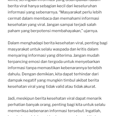
berita viral hanya sebagian kecil dari keseluruhan
informasi yang sebenarnya. “Masyarakat perlu lebih
cermat dalam membaca dan memahami informasi
kesehatan yang viral. Jangan sampai terjadi salah
paham yang berpotensi membahayakan,” ujarnya.
Dalam menghadapi berita kesehatan viral, penting bagi
masyarakat untuk selalu waspada dan kritis dalam
menyaring informasi yang diterima. Jangan mudah
terpancing emosi dan tergoda untuk menyebarkan
informasi tanpa memastikan kebenarannya terlebih
dahulu. Dengan demikian, kita dapat terhindar dari
dampak negatif yang mungkin timbul akibat berita
kesehatan viral yang tidak valid atau tidak akurat.
Jadi, meskipun berita kesehatan viral dapat menarik
perhatian banyak orang, penting bagi kita untuk selalu
memeriksa kebenaran informasi tersebut. Ingatlah,