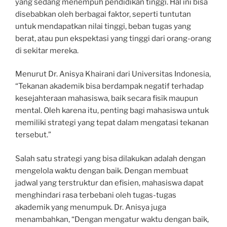
yang sedang menempuh pendidikan tinggi. Hal ini bisa
disebabkan oleh berbagai faktor, seperti tuntutan
untuk mendapatkan nilai tinggi, beban tugas yang
berat, atau pun ekspektasi yang tinggi dari orang-orang
di sekitar mereka.
Menurut Dr. Anisya Khairani dari Universitas Indonesia,
“Tekanan akademik bisa berdampak negatif terhadap
kesejahteraan mahasiswa, baik secara fisik maupun
mental. Oleh karena itu, penting bagi mahasiswa untuk
memiliki strategi yang tepat dalam mengatasi tekanan
tersebut.”
Salah satu strategi yang bisa dilakukan adalah dengan
mengelola waktu dengan baik. Dengan membuat
jadwal yang terstruktur dan efisien, mahasiswa dapat
menghindari rasa terbebani oleh tugas-tugas
akademik yang menumpuk. Dr. Anisya juga
menambahkan, “Dengan mengatur waktu dengan baik,