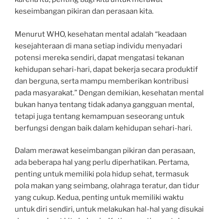
keseimbangan pikiran dan perasaan kita.
Menurut WHO, kesehatan mental adalah “keadaan
kesejahteraan di mana setiap individu menyadari
potensi mereka sendiri, dapat mengatasi tekanan
kehidupan sehari-hari, dapat bekerja secara produktif
dan berguna, serta mampu memberikan kontribusi
pada masyarakat.” Dengan demikian, kesehatan mental
bukan hanya tentang tidak adanya gangguan mental,
tetapi juga tentang kemampuan seseorang untuk
berfungsi dengan baik dalam kehidupan sehari-hari.
Dalam merawat keseimbangan pikiran dan perasaan,
ada beberapa hal yang perlu diperhatikan. Pertama,
penting untuk memiliki pola hidup sehat, termasuk
pola makan yang seimbang, olahraga teratur, dan tidur
yang cukup. Kedua, penting untuk memiliki waktu
untuk diri sendiri, untuk melakukan hal-hal yang disukai