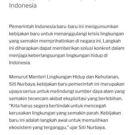
Indonesia
Pemerintah Indonesia baru-baru ini mengumumkan
kebijakan baru untuk menanggulangi krisis lingkungan
yang semakin memprihatinkan di negara ini. Langkah
ini diharapkan dapat memberikan solusi konkret dalam
menjaga keberlangsungan lingkungan hidup di
Indonesia.
Menurut Menteri Lingkungan Hidup dan Kehutanan,
Siti Nurbaya, kebijakan baru pemerintah ini merupakan
upaya serius untuk melindungi sumber daya alam yang
semakin terancam akibat eksploitasi yang berlebihan.
“Kita harus segera bertindak untuk mencegah
kerusakan lingkungan yang semakin parah. Kebijakan
baru ini adalah langkah awal untuk memulihkan
ekosistem yang terganggu,” ujar Siti Nurbaya.