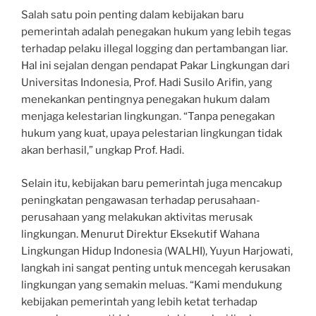
Salah satu poin penting dalam kebijakan baru
pemerintah adalah penegakan hukum yang lebih tegas
terhadap pelaku illegal logging dan pertambangan liar.
Hal ini sejalan dengan pendapat Pakar Lingkungan dari
Universitas Indonesia, Prof. Hadi Susilo Arifin, yang
menekankan pentingnya penegakan hukum dalam
menjaga kelestarian lingkungan. “Tanpa penegakan
hukum yang kuat, upaya pelestarian lingkungan tidak
akan berhasil,” ungkap Prof. Hadi.
Selain itu, kebijakan baru pemerintah juga mencakup
peningkatan pengawasan terhadap perusahaan-
perusahaan yang melakukan aktivitas merusak
lingkungan. Menurut Direktur Eksekutif Wahana
Lingkungan Hidup Indonesia (WALHI), Yuyun Harjowati,
langkah ini sangat penting untuk mencegah kerusakan
lingkungan yang semakin meluas. “Kami mendukung
kebijakan pemerintah yang lebih ketat terhadap