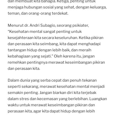
dan membuat kita bahagia. Ketiga, penting untuk
menjaga hubungan sosial yang sehat, dengan keluarga,
teman, dan orang-orang terdekat.
Menurut dr. Andri Subagio, seorang psikiater,
“Kesehatan mental sangat penting untuk
kesejahteraan kita secara keseluruhan. Ketika pikiran
dan perasaan kita seimbang, kita dapat menghadapi
tantangan hidup dengan lebih baik, dan meraih
kebahagiaan yang sejati.” Oleh karena itu, jangan
remehkan pentingnya merawat keseimbangan pikiran
dan perasaan kita.
Dalam dunia yang serba cepat dan penuh tekanan
seperti sekarang, merawat kesehatan mental menjadi
semakin penting. Jangan biarkan diri kita terjebak
dalam stres dan kecemasan yang berlebihan. Luangkan
waktu untuk merawat keseimbangan pikiran dan
perasaan kita, agar kita dapat hidup dengan lebih