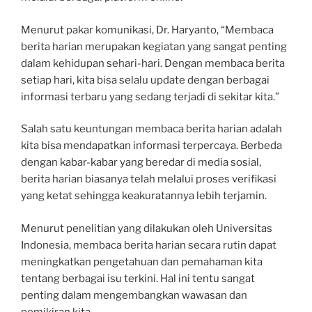
Menurut pakar komunikasi, Dr. Haryanto, “Membaca
berita harian merupakan kegiatan yang sangat penting
dalam kehidupan sehari-hari. Dengan membaca berita
setiap hari, kita bisa selalu update dengan berbagai
informasi terbaru yang sedang terjadi di sekitar kita.”
Salah satu keuntungan membaca berita harian adalah
kita bisa mendapatkan informasi terpercaya. Berbeda
dengan kabar-kabar yang beredar di media sosial,
berita harian biasanya telah melalui proses verifikasi
yang ketat sehingga keakuratannya lebih terjamin.
Menurut penelitian yang dilakukan oleh Universitas
Indonesia, membaca berita harian secara rutin dapat
meningkatkan pengetahuan dan pemahaman kita
tentang berbagai isu terkini. Hal ini tentu sangat
penting dalam mengembangkan wawasan dan
pemikiran kita.