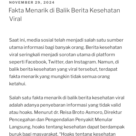
POSTED
NOVEMBER 29, 2024
ON
Fakta Menarik di Balik Berita Kesehatan
Viral
Saat ini, media sosial telah menjadi salah satu sumber
utama informasi bagi banyak orang. Berita kesehatan
viral seringkali menjadi sorotan utama di platform
seperti Facebook, Twitter, dan Instagram. Namun, di
balik berita kesehatan yang viral tersebut, terdapat
fakta menarik yang mungkin tidak semua orang
ketahui.
Salah satu fakta menarik di balik berita kesehatan viral
adalah adanya penyebaran informasi yang tidak valid
atau hoaks. Menurut dr. Reisa Broto Asmoro, Direktur
Pencegahan dan Pengendalian Penyakit Menular
Langsung, hoaks tentang kesehatan dapat berdampak
buruk bagi masyarakat. “Hoaks tentang kesehatan