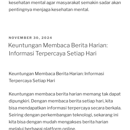
kesehatan mental agar masyarakat semakin sadar akan
pentingnya menjaga kesehatan mental.
POSTED
NOVEMBER 30, 2024
ON
Keuntungan Membaca Berita Harian:
Informasi Terpercaya Setiap Hari
Keuntungan Membaca Berita Harian: Informasi
Terpercaya Setiap Hari
Keuntungan membaca berita harian memang tak dapat
dipungkiri. Dengan membaca berita setiap hari, kita
bisa mendapatkan informasi terpercaya secara berkala.
Seiring dengan perkembangan teknologi, sekarang ini
kita bisa dengan mudah mengakses berita harian
melalui berbagai platform online.