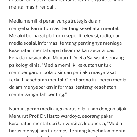
mental masih rendah.
Media memiliki peran yang strategis dalam
menyebarkan informasi tentang kesehatan mental.
Melalui berbagai platform seperti televisi, radio, dan
media sosial, informasi tentang pentingnya menjaga
kesehatan mental dapat disampaikan secara luas
kepada masyarakat. Menurut Dr. Ria Sarwani, seorang
psikolog klinis, “Media memiliki kekuatan untuk
mempengaruhi pola pikir dan perilaku masyarakat
terkait kesehatan mental. Oleh karena itu, peran media
dalam menyebarkan informasi tentang kesehatan
mental sangatlah penting.”
Namun, peran media juga harus dilakukan dengan bijak.
Menurut Prof. Dr. Hasto Wardoyo, seorang pakar
kesehatan mental dari Universitas Indonesia, “Media
harus menyajikan informasi tentang kesehatan mental