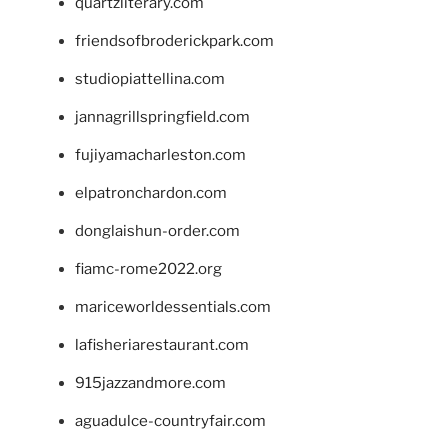
quartzliterary.com
friendsofbroderickpark.com
studiopiattellina.com
jannagrillspringfield.com
fujiyamacharleston.com
elpatronchardon.com
donglaishun-order.com
fiamc-rome2022.org
mariceworldessentials.com
lafisheriarestaurant.com
915jazzandmore.com
aguadulce-countryfair.com