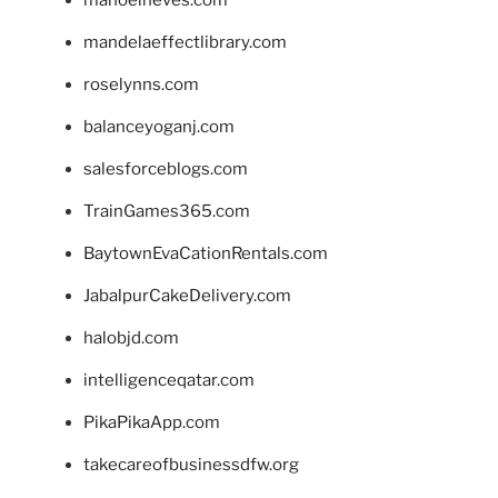
mandelaeffectlibrary.com
roselynns.com
balanceyoganj.com
salesforceblogs.com
TrainGames365.com
BaytownEvaCationRentals.com
JabalpurCakeDelivery.com
halobjd.com
intelligenceqatar.com
PikaPikaApp.com
takecareofbusinessdfw.org