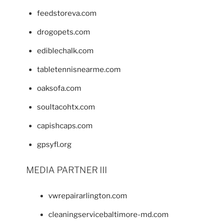
feedstoreva.com
drogopets.com
ediblechalk.com
tabletennisnearme.com
oaksofa.com
soultacohtx.com
capishcaps.com
gpsyfl.org
MEDIA PARTNER III
vwrepairarlington.com
cleaningservicebaltimore-md.com