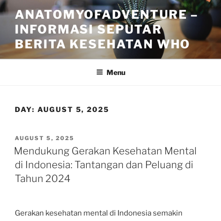
Skip
ANATOMYOFADVENTURE –
to
INFORMASI SEPUTAR
content
BERITA KESEHATAN WHO
Menu
DAY:
AUGUST 5, 2025
POSTED
AUGUST 5, 2025
ON
Mendukung Gerakan Kesehatan Mental
di Indonesia: Tantangan dan Peluang di
Tahun 2024
Gerakan kesehatan mental di Indonesia semakin