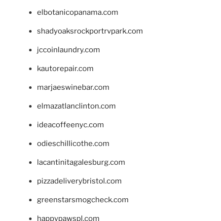
elbotanicopanama.com
shadyoaksrockportrvpark.com
jccoinlaundry.com
kautorepair.com
marjaeswinebar.com
elmazatlanclinton.com
ideacoffeenyc.com
odieschillicothe.com
lacantinitagalesburg.com
pizzadeliverybristol.com
greenstarsmogcheck.com
happypawspl.com