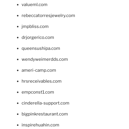
valueml.com
rebeccatorresjewelry.com
jmpbliss.com
drjorgerico.com
queensushipa.com
wendyweimerdds.com
ameri-camp.com
hrsreceivables.com
empconst1.com
cinderella-support.com
bigpinkrestaurant.com
inspirehuahin.com