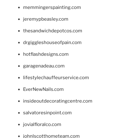
memmingerspainting.com
jeremypbeasley.com
thesandwichdepotcos.com
drgiggleshouseofpain.com
hotflashdesigns.com
garagenadeau.com
lifestylechauffeurservice.com
EverNewNails.com
insideoutdecoratingcentre.com
salvatoresinpoint.com
jovialfloralco.com
johnlscotthometeam.com