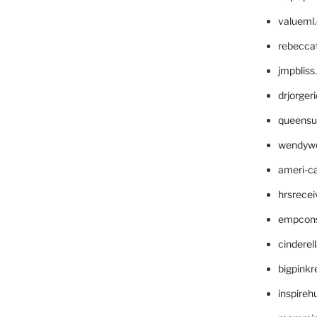
valueml
rebecca
jmpblis
drjorger
queensu
wendyw
ameri-
hrsrece
empcon
cinderel
bigpinkr
inspireh