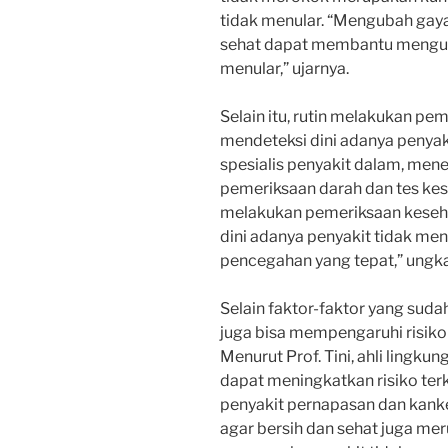
tidak menular. “Mengubah gaya
sehat dapat membantu menguran
menular,” ujarnya.
Selain itu, rutin melakukan pe
mendeteksi dini adanya penyaki
spesialis penyakit dalam, me
pemeriksaan darah dan tes kes
melakukan pemeriksaan kesehat
dini adanya penyakit tidak me
pencegahan yang tepat,” ungk
Selain faktor-faktor yang suda
juga bisa mempengaruhi risiko 
Menurut Prof. Tini, ahli lingku
dapat meningkatkan risiko terk
penyakit pernapasan dan kank
agar bersih dan sehat juga me