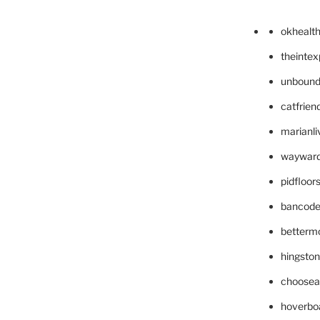
okhealt
theinte
unbound
catfrien
marianli
wayward
pidfloo
bancode
betterm
hingsto
choosea
hoverbo