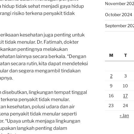
November 20
 hidup tidak sehat menjadi gaya hidup
gi risiko terkena penyakit tidak
October 2024
September 20
meriksaan kesehatan juga penting untuk
t tidak menular. Dr. Fatimah, dokter
nekankan pentingnya melakukan
M
T
ehatan lainnya secara berkala. “Dengan
an secara rutin, kita dapat mendeteksi
nular dan segera mengambil tindakan
2
3
apnya.
9
10
h disebutkan, lingkungan tempat tinggal
16
17
terkena penyakit tidak menular.
23
24
ngan kesehatan, polusi udara dan air
ena penyakit tidak menular seperti
« Jan
er. “Upaya untuk menjaga lingkungan
rupakan langkah penting dalam