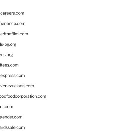
hcareers.com
xperience.com
edthefilm.com
ds-bg.org
ves.org
tees.com
rsexpress.com
venezuelaen.com
oodfoodcorporation.com
nnt.com
gender.com
ardssale.com