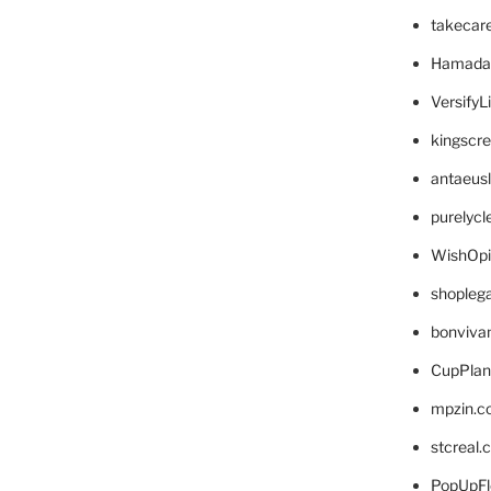
takecar
Hamada
VersifyL
kingscr
antaeus
purelyc
WishOp
shopleg
bonviva
CupPlan
mpzin.c
stcreal.
PopUpFl