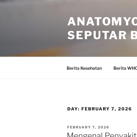
Skip
to
ANATOMYO
content
SEPUTAR 
Berita Kesehatan
Berita WH
DAY:
FEBRUARY 7, 2026
POSTED
FEBRUARY 7, 2026
ON
Mengenal Penyakit