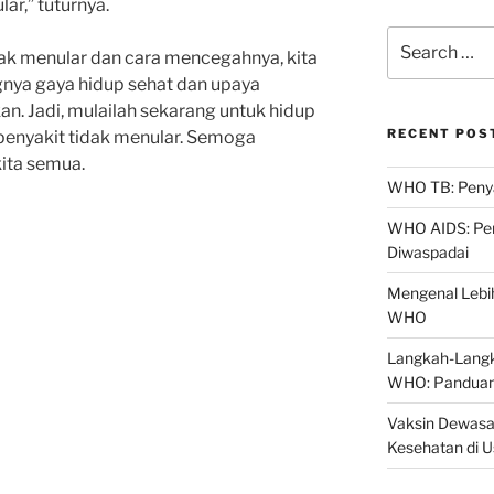
ar,” tuturnya.
Search
ak menular dan cara mencegahnya, kita
for:
nya gaya hidup sehat dan upaya
n. Jadi, mulailah sekarang untuk hidup
RECENT POS
i penyakit tidak menular. Semoga
kita semua.
WHO TB: Penyak
WHO AIDS: Pen
Diwaspadai
Mengenal Lebih
WHO
Langkah-Langk
WHO: Panduan
Vaksin Dewasa
Kesehatan di 