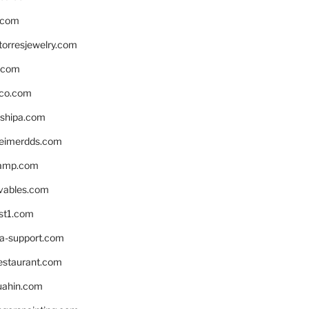
.com
torresjewelry.com
s.com
ico.com
shipa.com
eimerdds.com
camp.com
ivables.com
st1.com
la-support.com
estaurant.com
uahin.com