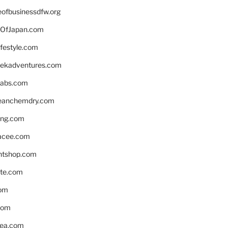
eofbusinessdfw.org
OfJapan.com
ifestyle.com
eekadventures.com
labs.com
leanchemdry.com
ing.com
acee.com
ntshop.com
te.com
om
com
ea.com