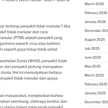
March 2026
February 2026
January 2026
 tentang penyakit tidak menular? Jika
December 20
akit tidak menular dan cara
enular (PTM) adalah penyakit yang
August 2025
anisme seperti virus atau bakteri,
July 2025
in seperti gaya hidup tidak sehat.
June 2025
Kesehatan Dunia (WHO), penyakit tidak
May 2025
ker, dan penyakit jantung merupakan
 dunia. Hal ini menunjukkan betapa
March 2025
nyakit tidak menular dan upaya
February 2025
January 2025
atan masyarakat, menjelaskan bahwa
makan seimbang, olahraga teratur, dan
December 20
ci utama dalam mencegah penyakit