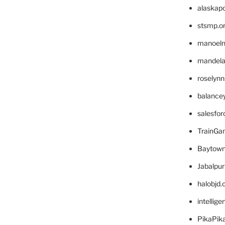
alaskapo
stsmp.o
manoel
mandelae
roselyn
balance
salesfo
TrainG
Baytown
Jabalpu
halobjd
intellig
PikaPik