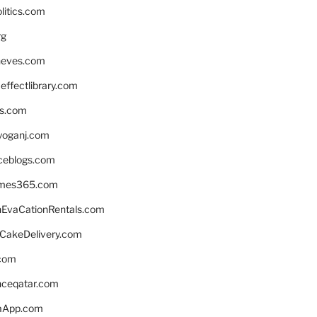
litics.com
rg
neves.com
ffectlibrary.com
ns.com
yoganj.com
rceblogs.com
ames365.com
EvaCationRentals.com
rCakeDelivery.com
.com
enceqatar.com
aApp.com