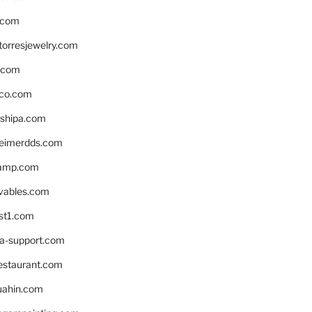
.com
torresjewelry.com
s.com
ico.com
shipa.com
eimerdds.com
camp.com
ivables.com
st1.com
la-support.com
estaurant.com
uahin.com