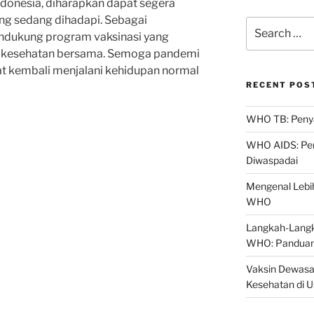
donesia, diharapkan dapat segera
ang sedang dihadapi. Sebagai
Search
endukung program vaksinasi yang
for:
 kesehatan bersama. Semoga pandemi
apat kembali menjalani kehidupan normal
RECENT POS
WHO TB: Penyak
WHO AIDS: Pen
Diwaspadai
Mengenal Lebih
WHO
Langkah-Langk
WHO: Panduan
Vaksin Dewasa
Kesehatan di 