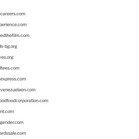
hcareers.com
xperience.com
edthefilm.com
ds-bg.org
ves.org
tees.com
rsexpress.com
venezuelaen.com
oodfoodcorporation.com
nnt.com
gender.com
ardssale.com