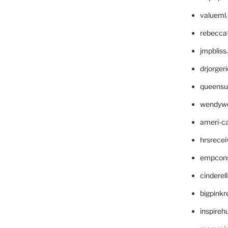
valueml
rebecca
jmpblis
drjorger
queensu
wendyw
ameri-
hrsrece
empcon
cinderel
bigpinkr
inspireh