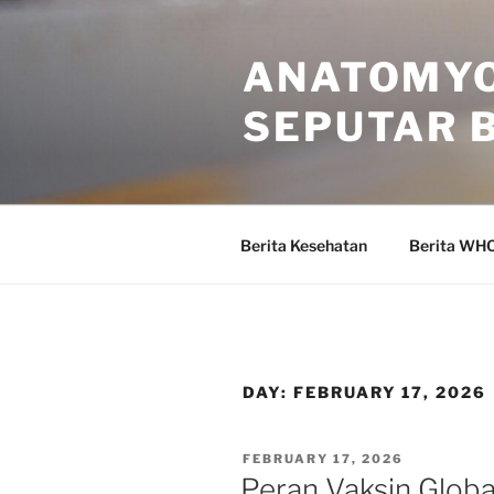
Skip
to
ANATOMYO
content
SEPUTAR 
Berita Kesehatan
Berita WH
DAY:
FEBRUARY 17, 2026
POSTED
FEBRUARY 17, 2026
ON
Peran Vaksin Glob