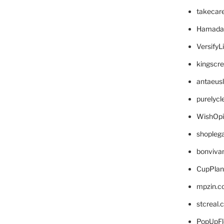
takecar
Hamada
VersifyL
kingscr
antaeus
purelyc
WishOp
shopleg
bonviva
CupPlan
mpzin.c
stcreal.
PopUpFl