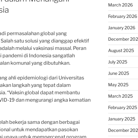
March 2026
sia
February 2026
January 2026
di permasalahan global yang
December 20
alah satu solusi yang dianggap efektif
dalah melalui vaksinasi massal. Peran
August 2025
 pandemi di Indonesia sangatlah
July 2025
alan komunal yang dibutuhkan.
June 2025
ang ahli epidemiologi dari Universitas
May 2025
pakan langkah yang tepat dalam
ia. “Vaksin global dapat membantu
March 2025
VID-19 dan mengurangi angka kematian
February 2025
January 2025
telah bekerja sama dengan berbagai
asional untuk mendapatkan pasokan
December 20
agai upaya untuk mempercepat program