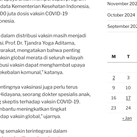
November 20
t data Kementerian Kesehatan Indonesia,
i 100 juta dosis vaksin COVID-19
October 2024
onesia.
September 20
dalam distribusi vaksin masih menjadi
i. Prof. Dr. Tjandra Yoga Aditama,
yarakat, mengatakan bahwa penting
M
T
ksin global merata di seluruh wilayah
ribusi vaksin dapat menghambat upaya
kebalan komunal,” katanya.
2
3
ntingnya vaksinasi juga perlu terus
9
10
 Hidayana, seorang dokter spesialis anak,
16
17
 skeptis terhadap vaksin COVID-19.
23
24
mbantu meningkatkan tingkat
ap vaksin global,” ujarnya.
« Jan
ng semakin terintegrasi dalam