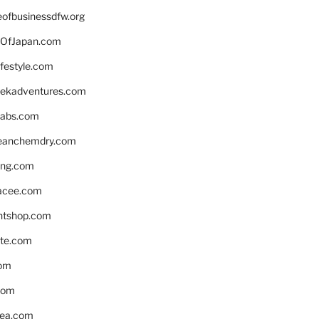
eofbusinessdfw.org
OfJapan.com
ifestyle.com
eekadventures.com
labs.com
leanchemdry.com
ing.com
acee.com
ntshop.com
te.com
om
com
ea.com