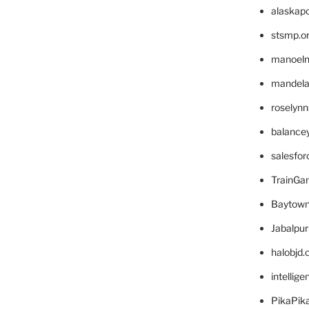
alaskapo
stsmp.o
manoel
mandelae
roselyn
balance
salesfo
TrainG
Baytown
Jabalpu
halobjd
intellig
PikaPik