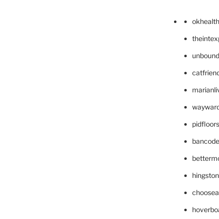
okhealt
theinte
unbound
catfrien
marianli
wayward
pidfloo
bancode
betterm
hingsto
choosea
hoverbo