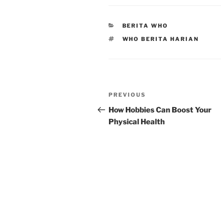
CATEGORIES
BERITA WHO
TAGS
WHO BERITA HARIAN
Post
Previous
PREVIOUS
navigation
Post
How Hobbies Can Boost Your
Physical Health