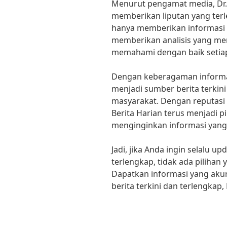
Menurut pengamat media, Dr. R
memberikan liputan yang ter
hanya memberikan informasi s
memberikan analisis yang m
memahami dengan baik setiap 
Dengan keberagaman informasi
menjadi sumber berita terkini
masyarakat. Dengan reputasi y
Berita Harian terus menjadi 
menginginkan informasi yang 
Jadi, jika Anda ingin selalu u
terlengkap, tidak ada pilihan y
Dapatkan informasi yang aku
berita terkini dan terlengkap, 