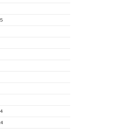
25
24
24