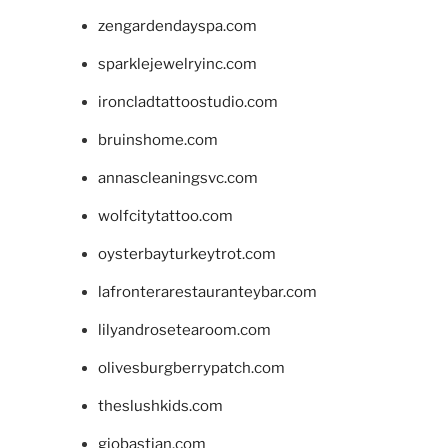
zengardendayspa.com
sparklejewelryinc.com
ironcladtattoostudio.com
bruinshome.com
annascleaningsvc.com
wolfcitytattoo.com
oysterbayturkeytrot.com
lafronterarestauranteybar.com
lilyandrosetearoom.com
olivesburgberrypatch.com
theslushkids.com
giobastian.com