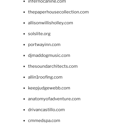
infernocanine.com
thepaperhousecollection.com
allisonwillisholley.com
solslite.org
portwayinn.com
djmaddogmusic.com
thesoundarchitects.com
allin1roofing.com
keepjudgewebb.com
anatomyofadventure.com
drivancastillo.com
cmmedspa.com