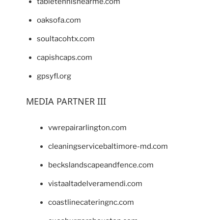
tabletennisnearme.com
oaksofa.com
soultacohtx.com
capishcaps.com
gpsyfl.org
MEDIA PARTNER III
vwrepairarlington.com
cleaningservicebaltimore-md.com
beckslandscapeandfence.com
vistaaltadelveramendi.com
coastlinecateringnc.com