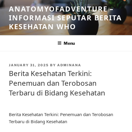
Skip
ANATOMYOFADVENTURE –
to
INFORMASI SEPUTAR BERITA
content
KESEHATAN WHO
Menu
POSTED
JANUARY 31, 2025
BY
ADMINANA
ON
Berita Kesehatan Terkini:
Penemuan dan Terobosan
Terbaru di Bidang Kesehatan
Berita Kesehatan Terkini: Penemuan dan Terobosan
Terbaru di Bidang Kesehatan