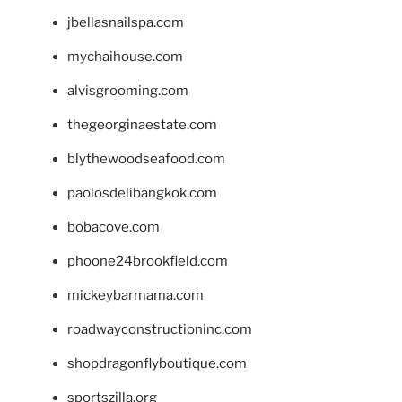
jbellasnailspa.com
mychaihouse.com
alvisgrooming.com
thegeorginaestate.com
blythewoodseafood.com
paolosdelibangkok.com
bobacove.com
phoone24brookfield.com
mickeybarmama.com
roadwayconstructioninc.com
shopdragonflyboutique.com
sportszilla.org