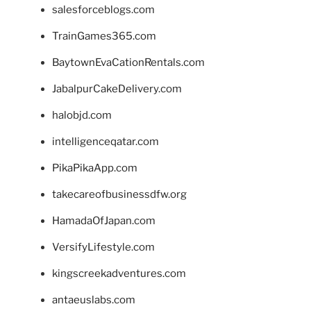
salesforceblogs.com
TrainGames365.com
BaytownEvaCationRentals.com
JabalpurCakeDelivery.com
halobjd.com
intelligenceqatar.com
PikaPikaApp.com
takecareofbusinessdfw.org
HamadaOfJapan.com
VersifyLifestyle.com
kingscreekadventures.com
antaeuslabs.com