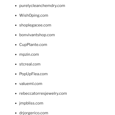
purelycleanchemdry.com
WishOping.com
shoplegacee.com
bonvivantshop.com
CupPlante.com
mpzin.com
stcreal.com
PopUpFlea.com
valueml.com
rebeccatorresjewelry.com
jmpbliss.com
drjorgerico.com