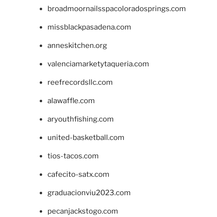
broadmoornailsspacoloradosprings.com
missblackpasadena.com
anneskitchen.org
valenciamarketytaqueria.com
reefrecordsllc.com
alawaffle.com
aryouthfishing.com
united-basketball.com
tios-tacos.com
cafecito-satx.com
graduacionviu2023.com
pecanjackstogo.com