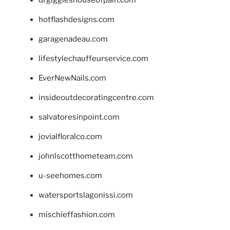
drgiggleshouseofpain.com
hotflashdesigns.com
garagenadeau.com
lifestylechauffeurservice.com
EverNewNails.com
insideoutdecoratingcentre.com
salvatoresinpoint.com
jovialfloralco.com
johnlscotthometeam.com
u-seehomes.com
watersportslagonissi.com
mischieffashion.com