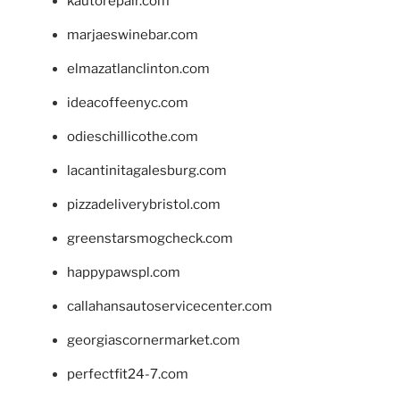
kautorepair.com
marjaeswinebar.com
elmazatlanclinton.com
ideacoffeenyc.com
odieschillicothe.com
lacantinitagalesburg.com
pizzadeliverybristol.com
greenstarsmogcheck.com
happypawspl.com
callahansautoservicecenter.com
georgiascornermarket.com
perfectfit24-7.com