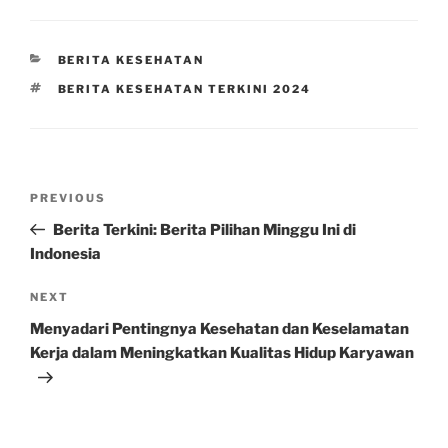
CATEGORIES
BERITA KESEHATAN
TAGS
BERITA KESEHATAN TERKINI 2024
Post
Previous
PREVIOUS
navigation
Post
Berita Terkini: Berita Pilihan Minggu Ini di
Indonesia
Next
NEXT
Post
Menyadari Pentingnya Kesehatan dan Keselamatan
Kerja dalam Meningkatkan Kualitas Hidup Karyawan