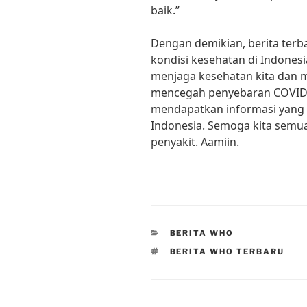
baik.”
Dengan demikian, berita ter
kondisi kesehatan di Indonesi
menjaga kesehatan kita dan 
mencegah penyebaran COVID-1
mendapatkan informasi yang l
Indonesia. Semoga kita semua 
penyakit. Aamiin.
CATEGORIES
BERITA WHO
TAGS
BERITA WHO TERBARU