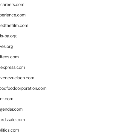
hcareers.com
xperience.com
edthefilm.com
ds-bg.org
ves.org
tees.com
rsexpress.com
venezuelaen.com
oodfoodcorporation.com
nnt.com
gender.com
ardssale.com
litics.com