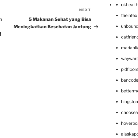
okhealt
NEXT
Next
theinte
Post
n
5 Makanan Sehat yang Bisa
unbound
Meningkatkan Kesehatan Jantung
f
catfrien
marianli
wayward
pidfloo
bancode
betterm
hingsto
choosea
hoverbo
alaskapo