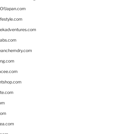
OfJapan.com
ifestyle.com
eekadventures.com
labs.com
leanchemdry.com
ing.com
acee.com
ntshop.com
te.com
om
com
ea.com