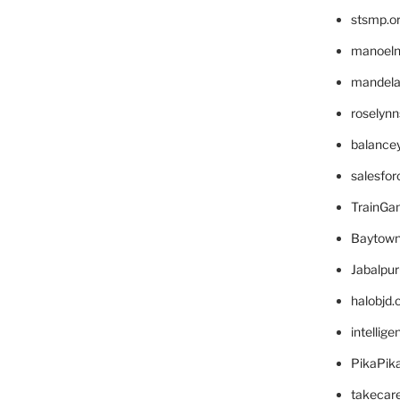
stsmp.o
manoel
mandelae
roselyn
balance
salesfo
TrainG
Baytown
Jabalpu
halobjd
intellig
PikaPik
takecar