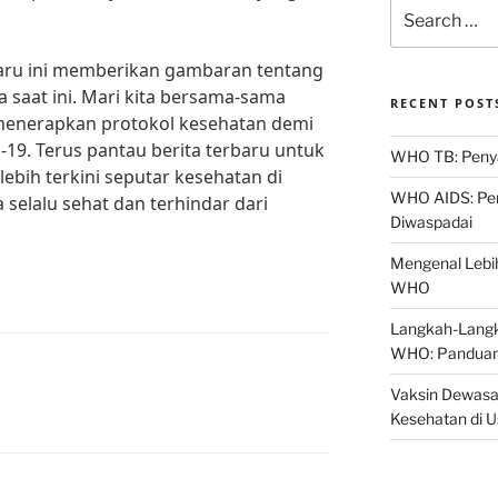
Search
for:
baru ini memberikan gambaran tentang
a saat ini. Mari kita bersama-sama
RECENT POST
menerapkan protokol kesehatan demi
9. Terus pantau berita terbaru untuk
WHO TB: Penyak
ebih terkini seputar kesehatan di
WHO AIDS: Pen
selalu sehat dan terhindar dari
Diwaspadai
Mengenal Lebih
WHO
Langkah-Langk
WHO: Panduan
Vaksin Dewasa
Kesehatan di 