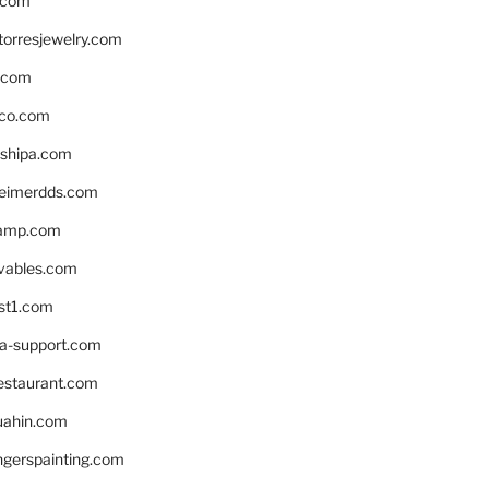
.com
torresjewelry.com
s.com
ico.com
shipa.com
eimerdds.com
camp.com
ivables.com
st1.com
la-support.com
estaurant.com
uahin.com
erspainting.com