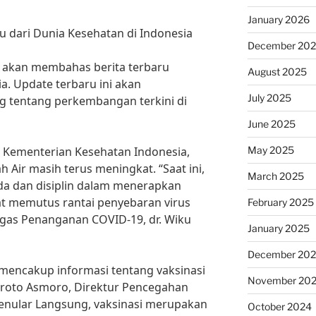
January 2026
u dari Dunia Kesehatan di Indonesia
December 20
ita akan membahas berita terbaru
August 2025
a. Update terbaru ini akan
July 2025
g tentang perkembangan terkini di
June 2025
May 2025
eh Kementerian Kesehatan Indonesia,
 Air masih terus meningkat. “Saat ini,
March 2025
da dan disiplin dalam menerapkan
at memutus rantai penyebaran virus
February 2025
 Tugas Penanganan COVID-19, dr. Wiku
January 2025
December 20
ga mencakup informasi tentang vaksinasi
November 20
Broto Asmoro, Direktur Pencegahan
enular Langsung, vaksinasi merupakan
October 2024