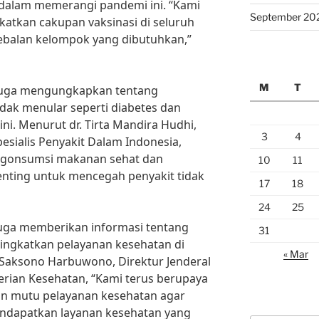
f dalam memerangi pandemi ini. “Kami
September 20
atkan cakupan vaksinasi di seluruh
ebalan kelompok yang dibutuhkan,”
M
T
u juga mengungkapkan tentang
idak menular seperti diabetes dan
ini. Menurut dr. Tirta Mandira Hudhi,
3
4
sialis Penyakit Dalam Indonesia,
engonsumsi makanan sehat dan
10
11
enting untuk mencegah penyakit tidak
17
18
24
25
i juga memberikan informasi tentang
31
ngkatkan pelayanan kesehatan di
« Mar
 Saksono Harbuwono, Direktur Jenderal
rian Kesehatan, “Kami terus berupaya
n mutu pelayanan kesehatan agar
ndapatkan layanan kesehatan yang