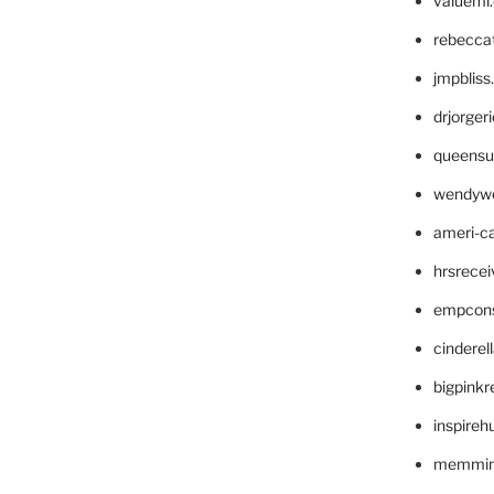
valueml
rebecca
jmpblis
drjorger
queensu
wendyw
ameri-
hrsrece
empcon
cinderel
bigpinkr
inspireh
memming