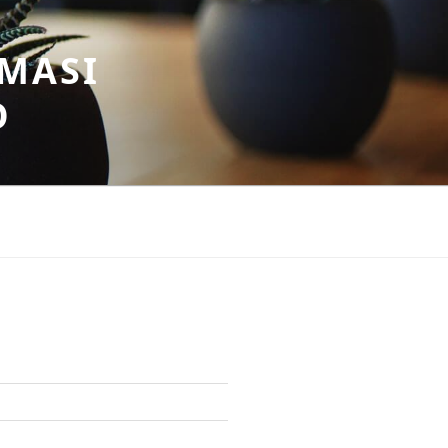
MASI
O