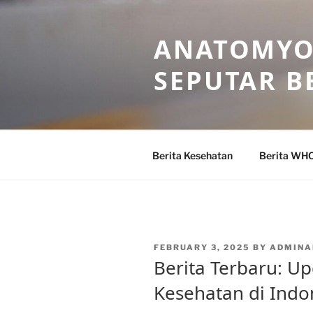
Skip
to
ANATOMYO
content
SEPUTAR B
Berita Kesehatan
Berita WH
POSTED
FEBRUARY 3, 2025
BY
ADMINA
ON
Berita Terbaru: U
Kesehatan di Indo