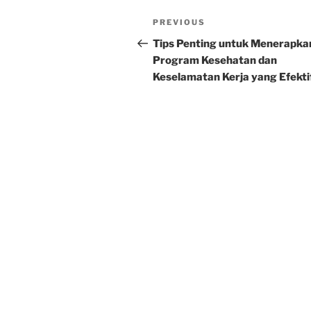
Post
Previous
PREVIOUS
navigation
Post
Tips Penting untuk Menerapka
Program Kesehatan dan
Keselamatan Kerja yang Efekti