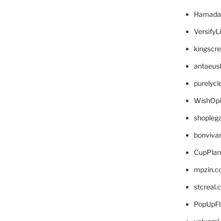
Hamada
VersifyL
kingscr
antaeus
purelyc
WishOp
shopleg
bonviva
CupPlan
mpzin.c
stcreal.
PopUpFl