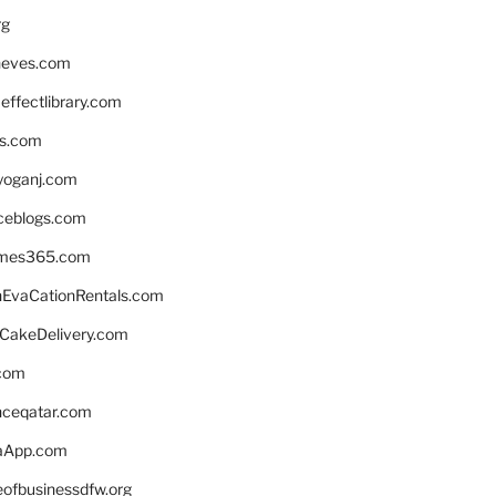
rg
neves.com
ffectlibrary.com
ns.com
yoganj.com
rceblogs.com
ames365.com
EvaCationRentals.com
rCakeDelivery.com
.com
enceqatar.com
aApp.com
eofbusinessdfw.org