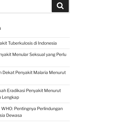
Search
S
it Tuberkulosis di Indonesia
yakit Menular Seksual yang Perlu
 Dekat Penyakit Malaria Menurut
ah Eradikasi Penyakit Menurut
 Lengkap
 WHO: Pentingnya Perlindungan
Usia Dewasa