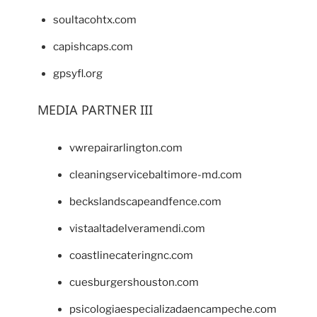
soultacohtx.com
capishcaps.com
gpsyfl.org
MEDIA PARTNER III
vwrepairarlington.com
cleaningservicebaltimore-md.com
beckslandscapeandfence.com
vistaaltadelveramendi.com
coastlinecateringnc.com
cuesburgershouston.com
psicologiaespecializadaencampeche.com