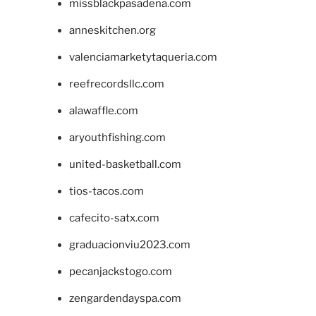
missblackpasadena.com
anneskitchen.org
valenciamarketytaqueria.com
reefrecordsllc.com
alawaffle.com
aryouthfishing.com
united-basketball.com
tios-tacos.com
cafecito-satx.com
graduacionviu2023.com
pecanjackstogo.com
zengardendayspa.com