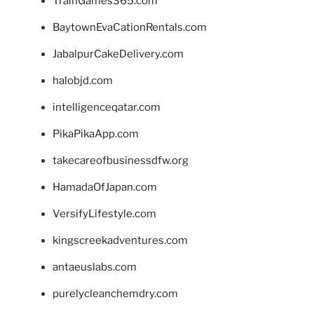
TrainGames365.com
BaytownEvaCationRentals.com
JabalpurCakeDelivery.com
halobjd.com
intelligenceqatar.com
PikaPikaApp.com
takecareofbusinessdfw.org
HamadaOfJapan.com
VersifyLifestyle.com
kingscreekadventures.com
antaeuslabs.com
purelycleanchemdry.com