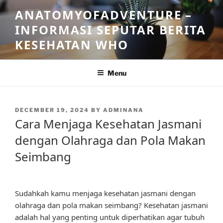
Skip
ANATOMYOFADVENTURE –
to
INFORMASI SEPUTAR BERITA
content
KESEHATAN WHO
Menu
POSTED
DECEMBER 19, 2024
BY
ADMINANA
ON
Cara Menjaga Kesehatan Jasmani
dengan Olahraga dan Pola Makan
Seimbang
Sudahkah kamu menjaga kesehatan jasmani dengan
olahraga dan pola makan seimbang? Kesehatan jasmani
adalah hal yang penting untuk diperhatikan agar tubuh