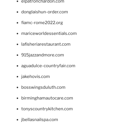
elpatronchardon.com
donglaishun-order.com
fiamc-rome2022.org
mariceworldessentials.com
lafisheriarestaurant.com
915jazzandmore.com
aguadulce-countryfair.com
jakehovis.com
bosswingsduluth.com
birminghamautocare.com
tonyscountrykitchen.com
jbellasnailspa.com