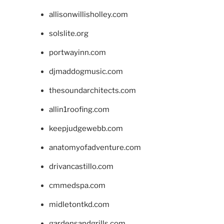
allisonwillisholley.com
solslite.org
portwayinn.com
djmaddogmusic.com
thesoundarchitects.com
allin1roofing.com
keepjudgewebb.com
anatomyofadventure.com
drivancastillo.com
cmmedspa.com
midletontkd.com
gardensandgrills.com