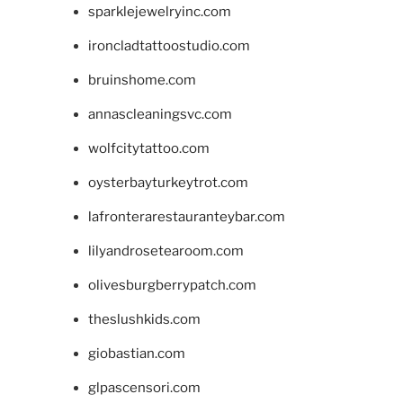
sparklejewelryinc.com
ironcladtattoostudio.com
bruinshome.com
annascleaningsvc.com
wolfcitytattoo.com
oysterbayturkeytrot.com
lafronterarestauranteybar.com
lilyandrosetearoom.com
olivesburgberrypatch.com
theslushkids.com
giobastian.com
glpascensori.com