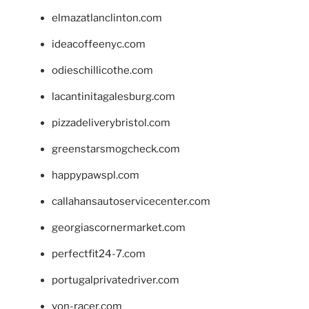
elmazatlanclinton.com
ideacoffeenyc.com
odieschillicothe.com
lacantinitagalesburg.com
pizzadeliverybristol.com
greenstarsmogcheck.com
happypawspl.com
callahansautoservicecenter.com
georgiascornermarket.com
perfectfit24-7.com
portugalprivatedriver.com
von-racer.com