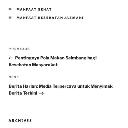
CATEGORIES
MANFAAT SEHAT
TAGS
MANFAAT KESEHATAN JASMANI
Post
Previous
PREVIOUS
navigation
Post
Pentingnya Pola Makan Seimbang bagi
Kesehatan Masyarakat
Next
NEXT
Post
Berita Harian: Media Terpercaya untuk Menyimak
Berita Terkini
ARCHIVES