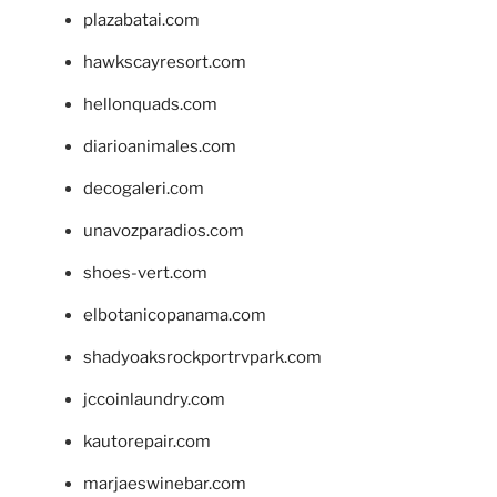
plazabatai.com
hawkscayresort.com
hellonquads.com
diarioanimales.com
decogaleri.com
unavozparadios.com
shoes-vert.com
elbotanicopanama.com
shadyoaksrockportrvpark.com
jccoinlaundry.com
kautorepair.com
marjaeswinebar.com