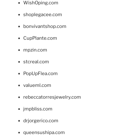
WishOping.com
shoplegacee.com
bonvivantshop.com
CupPlante.com
mpzin.com
stcreal.com
PopUpFlea.com
valueml.com
rebeccatorresjewelry.com
jmpbliss.com
drjorgerico.com
queensushipa.com