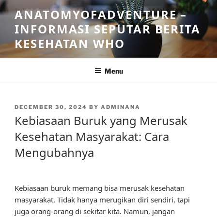
Skip
ANATOMYOFADVENTURE –
to
INFORMASI SEPUTAR BERITA
content
KESEHATAN WHO
Menu
POSTED
DECEMBER 30, 2024
BY
ADMINANA
ON
Kebiasaan Buruk yang Merusak
Kesehatan Masyarakat: Cara
Mengubahnya
Kebiasaan buruk memang bisa merusak kesehatan
masyarakat. Tidak hanya merugikan diri sendiri, tapi
juga orang-orang di sekitar kita. Namun, jangan