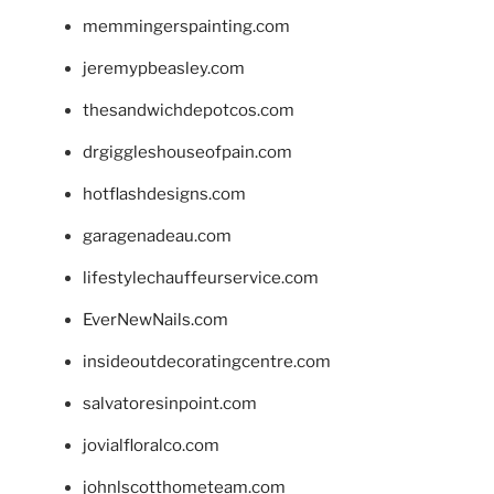
memmingerspainting.com
jeremypbeasley.com
thesandwichdepotcos.com
drgiggleshouseofpain.com
hotflashdesigns.com
garagenadeau.com
lifestylechauffeurservice.com
EverNewNails.com
insideoutdecoratingcentre.com
salvatoresinpoint.com
jovialfloralco.com
johnlscotthometeam.com