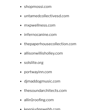
shopmossi.com
untamedcollectivesd.com
mxpwellness.com
infernocanine.com
thepaperhousecollection.com
allisonwillisholley.com
solslite.org
portwayinn.com
djmaddogmusic.com
thesoundarchitects.com
allin1roofing.com
keepjudgewebb.com