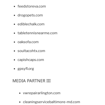
feedstoreva.com
drogopets.com
ediblechalk.com
tabletennisnearme.com
oaksofa.com
soultacohtx.com
capishcaps.com
gpsyfl.org
MEDIA PARTNER III
vwrepairarlington.com
cleaningservicebaltimore-md.com