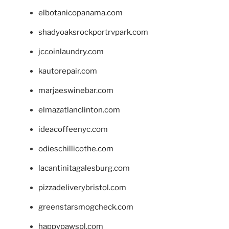
elbotanicopanama.com
shadyoaksrockportrvpark.com
jccoinlaundry.com
kautorepair.com
marjaeswinebar.com
elmazatlanclinton.com
ideacoffeenyc.com
odieschillicothe.com
lacantinitagalesburg.com
pizzadeliverybristol.com
greenstarsmogcheck.com
happypawspl.com