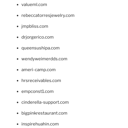
valueml.com
rebeccatorresjewelry.com
jmpbliss.com
drjorgerico.com
queensushipa.com
wendyweimerdds.com
ameri-camp.com
hrsreceivables.com
empconst1.com
cinderella-support.com
bigpinkrestaurant.com
inspirehuahin.com