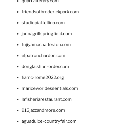
quartzliterary.com
friendsofbroderickpark.com
studiopiattellina.com
jannagrillspringfield.com
fujiyamacharleston.com
elpatronchardon.com
donglaishun-order.com
fiamc-rome2022.org
mariceworldessentials.com
lafisheriarestaurant.com
915jazzandmore.com
aguadulce-countryfair.com