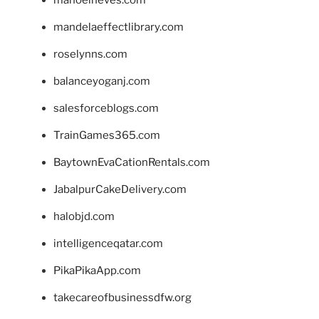
mandelaeffectlibrary.com
roselynns.com
balanceyoganj.com
salesforceblogs.com
TrainGames365.com
BaytownEvaCationRentals.com
JabalpurCakeDelivery.com
halobjd.com
intelligenceqatar.com
PikaPikaApp.com
takecareofbusinessdfw.org