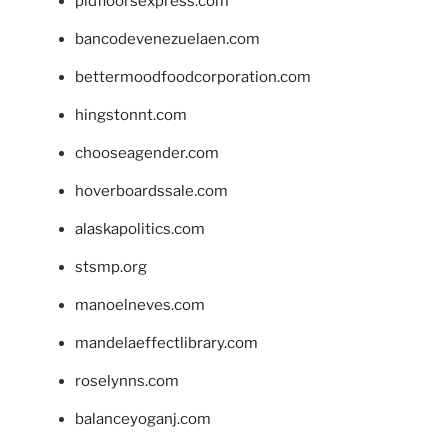
pidfloorsexpress.com
bancodevenezuelaen.com
bettermoodfoodcorporation.com
hingstonnt.com
chooseagender.com
hoverboardssale.com
alaskapolitics.com
stsmp.org
manoelneves.com
mandelaeffectlibrary.com
roselynns.com
balanceyoganj.com