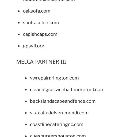
oaksofa.com
soultacohtx.com
capishcaps.com
gpsyfl.org
MEDIA PARTNER III
vwrepairarlington.com
cleaningservicebaltimore-md.com
beckslandscapeandfence.com
vistaaltadelveramendi.com
coastlinecateringnc.com
cuesburgershouston.com