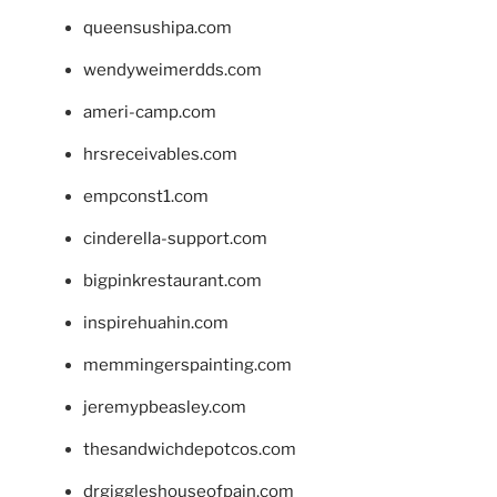
queensushipa.com
wendyweimerdds.com
ameri-camp.com
hrsreceivables.com
empconst1.com
cinderella-support.com
bigpinkrestaurant.com
inspirehuahin.com
memmingerspainting.com
jeremypbeasley.com
thesandwichdepotcos.com
drgiggleshouseofpain.com