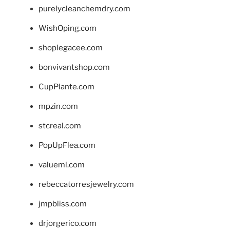
purelycleanchemdry.com
WishOping.com
shoplegacee.com
bonvivantshop.com
CupPlante.com
mpzin.com
stcreal.com
PopUpFlea.com
valueml.com
rebeccatorresjewelry.com
jmpbliss.com
drjorgerico.com