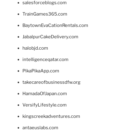
salesforceblogs.com
TrainGames365.com
BaytownEvaCationRentals.com
JabalpurCakeDelivery.com
halobjd.com
intelligenceqatar.com
PikaPikaApp.com
takecareofbusinessdfw.org
HamadaOfJapan.com
VersifyLifestyle.com
kingscreekadventures.com
antaeuslabs.com