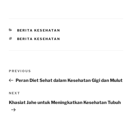
CATEGORIES
BERITA KESEHATAN
TAGS
BERITA KESEHATAN
Post
Previous
PREVIOUS
navigation
Post
Peran Diet Sehat dalam Kesehatan Gigi dan Mulut
Next
NEXT
Post
Khasiat Jahe untuk Meningkatkan Kesehatan Tubuh