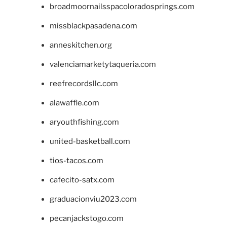
broadmoornailsspacoloradosprings.com
missblackpasadena.com
anneskitchen.org
valenciamarketytaqueria.com
reefrecordsllc.com
alawaffle.com
aryouthfishing.com
united-basketball.com
tios-tacos.com
cafecito-satx.com
graduacionviu2023.com
pecanjackstogo.com