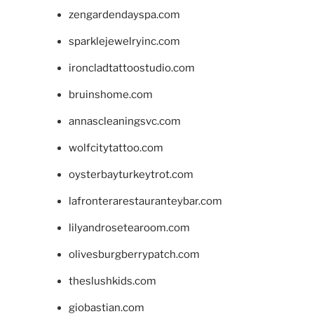
zengardendayspa.com
sparklejewelryinc.com
ironcladtattoostudio.com
bruinshome.com
annascleaningsvc.com
wolfcitytattoo.com
oysterbayturkeytrot.com
lafronterarestauranteybar.com
lilyandrosetearoom.com
olivesburgberrypatch.com
theslushkids.com
giobastian.com