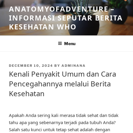
Skip
ANATOMYOFADVENTURE –
to
INFORMASI SEPUTAR BERITA
content
KESEHATAN WHO
Menu
POSTED
DECEMBER 10, 2024
BY
ADMINANA
ON
Kenali Penyakit Umum dan Cara
Pencegahannya melalui Berita
Kesehatan
Apakah Anda sering kali merasa tidak sehat dan tidak
tahu apa yang sebenarnya terjadi pada tubuh Anda?
Salah satu kunci untuk tetap sehat adalah dengan