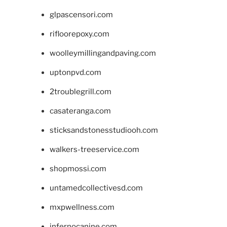
glpascensori.com
rifloorepoxy.com
woolleymillingandpaving.com
uptonpvd.com
2troublegrill.com
casateranga.com
sticksandstonesstudiooh.com
walkers-treeservice.com
shopmossi.com
untamedcollectivesd.com
mxpwellness.com
infernocanine.com