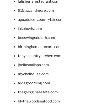
lafisheriarestaurant.com
915jazzandmore.com
aguadulce-countryfair.com
jakehovis.com
bosswingsduluth.com
birminghamautocare.com
tonyscountrykitchen.com
jbellasnailspa.com
mychaihouse.com
alvisgrooming.com
thegeorginaestate.com
blythewoodseafood.com