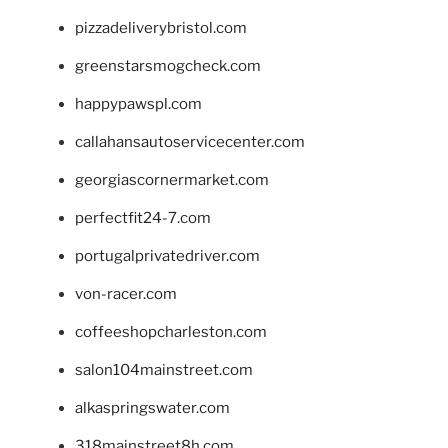
pizzadeliverybristol.com
greenstarsmogcheck.com
happypawspl.com
callahansautoservicecenter.com
georgiascornermarket.com
perfectfit24-7.com
portugalprivatedriver.com
von-racer.com
coffeeshopcharleston.com
salon104mainstreet.com
alkaspringswater.com
318mainstreet8h.com