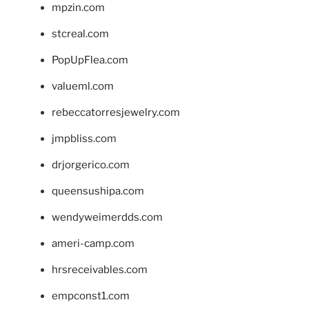
mpzin.com
stcreal.com
PopUpFlea.com
valueml.com
rebeccatorresjewelry.com
jmpbliss.com
drjorgerico.com
queensushipa.com
wendyweimerdds.com
ameri-camp.com
hrsreceivables.com
empconst1.com