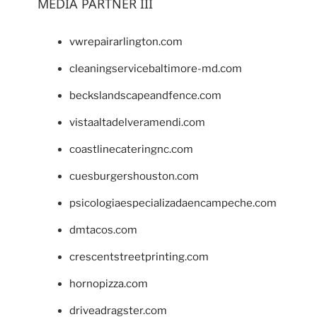
MEDIA PARTNER III
vwrepairarlington.com
cleaningservicebaltimore-md.com
beckslandscapeandfence.com
vistaaltadelveramendi.com
coastlinecateringnc.com
cuesburgershouston.com
psicologiaespecializadaencampeche.com
dmtacos.com
crescentstreetprinting.com
hornopizza.com
driveadragster.com