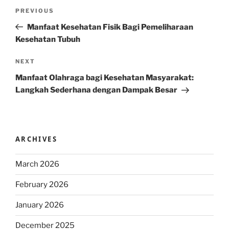
Post
Previous
PREVIOUS
navigation
Post
Manfaat Kesehatan Fisik Bagi Pemeliharaan
Kesehatan Tubuh
Next
NEXT
Post
Manfaat Olahraga bagi Kesehatan Masyarakat:
Langkah Sederhana dengan Dampak Besar
ARCHIVES
March 2026
February 2026
January 2026
December 2025