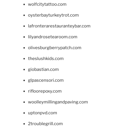
wolfcitytattoo.com
oysterbayturkeytrot.com
lafronterarestauranteybar.com
lilyandrosetearoom.com
olivesburgberrypatch.com
theslushkids.com
giobastian.com
glpascensori.com
rifloorepoxy.com
woolleymillingandpaving.com
uptonpvd.com
2troublegrill.com