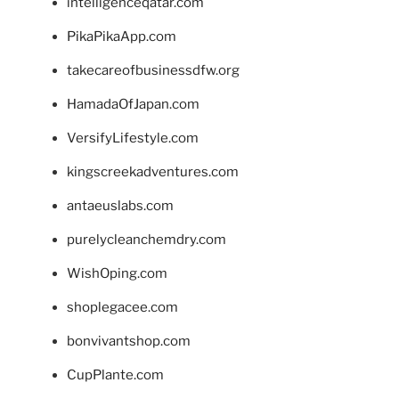
intelligenceqatar.com
PikaPikaApp.com
takecareofbusinessdfw.org
HamadaOfJapan.com
VersifyLifestyle.com
kingscreekadventures.com
antaeuslabs.com
purelycleanchemdry.com
WishOping.com
shoplegacee.com
bonvivantshop.com
CupPlante.com