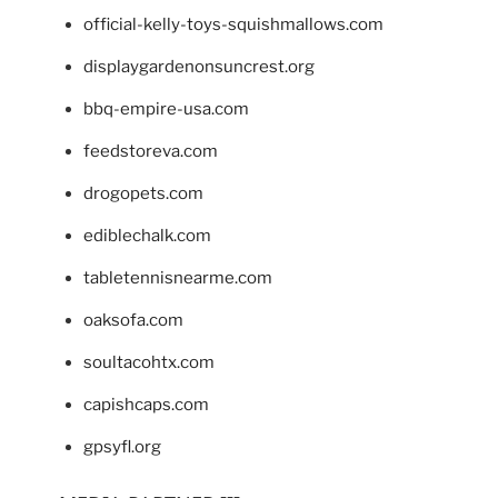
official-kelly-toys-squishmallows.com
displaygardenonsuncrest.org
bbq-empire-usa.com
feedstoreva.com
drogopets.com
ediblechalk.com
tabletennisnearme.com
oaksofa.com
soultacohtx.com
capishcaps.com
gpsyfl.org