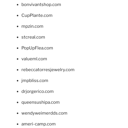
bonvivantshop.com
CupPlante.com
mpzin.com
stcreal.com
PopUpFlea.com
valueml.com
rebeccatorresjewelry.com
jmpbliss.com
drjorgerico.com
queensushipa.com
wendyweimerdds.com
ameri-camp.com