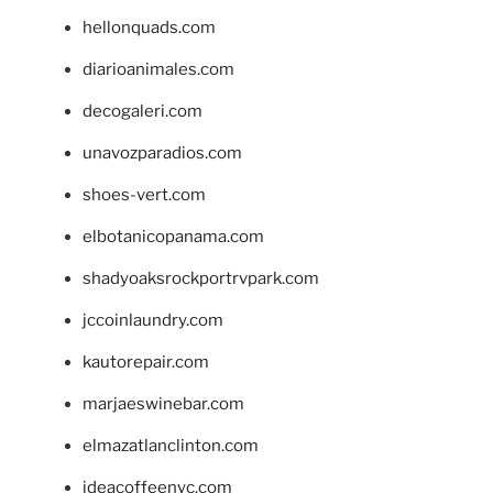
hellonquads.com
diarioanimales.com
decogaleri.com
unavozparadios.com
shoes-vert.com
elbotanicopanama.com
shadyoaksrockportrvpark.com
jccoinlaundry.com
kautorepair.com
marjaeswinebar.com
elmazatlanclinton.com
ideacoffeenyc.com