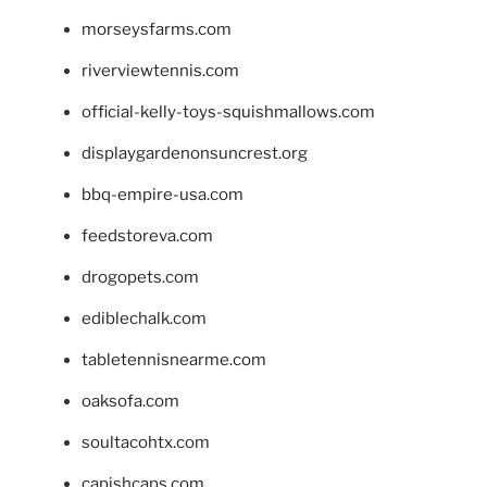
morseysfarms.com
riverviewtennis.com
official-kelly-toys-squishmallows.com
displaygardenonsuncrest.org
bbq-empire-usa.com
feedstoreva.com
drogopets.com
ediblechalk.com
tabletennisnearme.com
oaksofa.com
soultacohtx.com
capishcaps.com