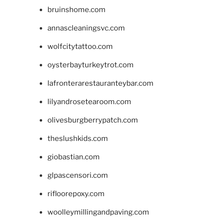
bruinshome.com
annascleaningsvc.com
wolfcitytattoo.com
oysterbayturkeytrot.com
lafronterarestauranteybar.com
lilyandrosetearoom.com
olivesburgberrypatch.com
theslushkids.com
giobastian.com
glpascensori.com
rifloorepoxy.com
woolleymillingandpaving.com