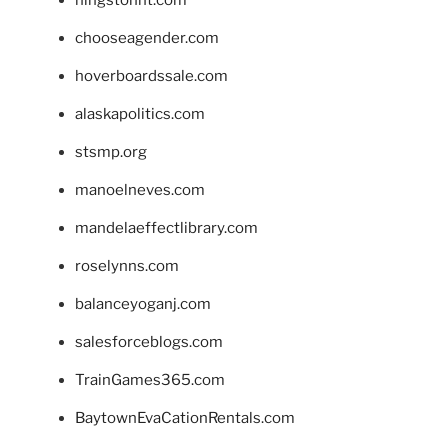
hingstonnt.com
chooseagender.com
hoverboardssale.com
alaskapolitics.com
stsmp.org
manoelneves.com
mandelaeffectlibrary.com
roselynns.com
balanceyoganj.com
salesforceblogs.com
TrainGames365.com
BaytownEvaCationRentals.com