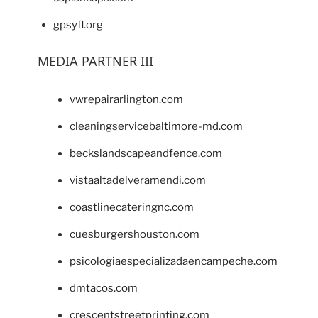
gpsyfl.org
MEDIA PARTNER III
vwrepairarlington.com
cleaningservicebaltimore-md.com
beckslandscapeandfence.com
vistaaltadelveramendi.com
coastlinecateringnc.com
cuesburgershouston.com
psicologiaespecializadaencampeche.com
dmtacos.com
crescentstreetprinting.com