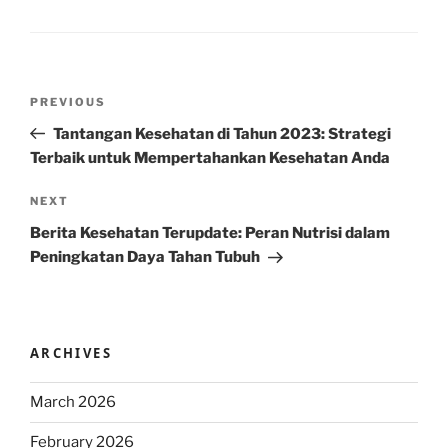
Post
Previous
PREVIOUS
navigation
Post
Tantangan Kesehatan di Tahun 2023: Strategi
Terbaik untuk Mempertahankan Kesehatan Anda
Next
NEXT
Post
Berita Kesehatan Terupdate: Peran Nutrisi dalam
Peningkatan Daya Tahan Tubuh
ARCHIVES
March 2026
February 2026