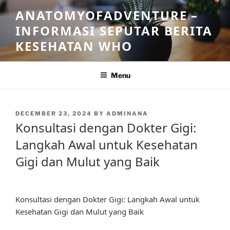
Skip
ANATOMYOFADVENTURE –
to
INFORMASI SEPUTAR BERITA
content
KESEHATAN WHO
Menu
POSTED
DECEMBER 23, 2024
BY
ADMINANA
ON
Konsultasi dengan Dokter Gigi:
Langkah Awal untuk Kesehatan
Gigi dan Mulut yang Baik
Konsultasi dengan Dokter Gigi: Langkah Awal untuk
Kesehatan Gigi dan Mulut yang Baik