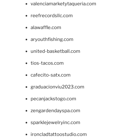
valenciamarketytaqueria.com
reefrecordsllc.com
alawaffle.com
aryouthfishing.com
united-basketball.com
tios-tacos.com
cafecito-satx.com
graduacionviu2023.com
pecanjackstogo.com
zengardendayspa.com
sparklejewelryinc.com
ironcladtattoostudio.com