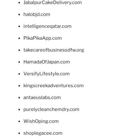
JabalpurCakeDelivery.com
halobjd.com
intelligenceqatar.com
PikaPikaApp.com
takecareofbusinessdfw.org
HamadaOfJapan.com
VersifyLifestyle.com
kingscreekadventures.com
antaeuslabs.com
purelycleanchemdry.com
WishOping.com
shoplegacee.com