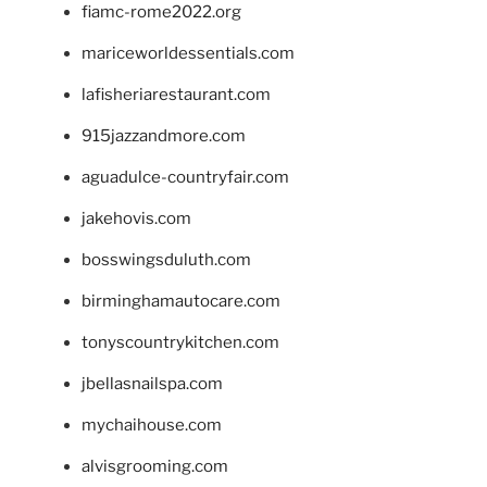
fiamc-rome2022.org
mariceworldessentials.com
lafisheriarestaurant.com
915jazzandmore.com
aguadulce-countryfair.com
jakehovis.com
bosswingsduluth.com
birminghamautocare.com
tonyscountrykitchen.com
jbellasnailspa.com
mychaihouse.com
alvisgrooming.com