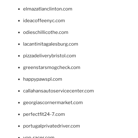
elmazatlanclinton.com
ideacoffeenyc.com
odieschillicothe.com
lacantinitagalesburg.com
pizzadeliverybristol.com
greenstarsmogcheck.com
happypawspl.com
callahansautoservicecenter.com
georgiascornermarket.com
perfectfit24-7.com
portugalprivatedriver.com
von-racer.com