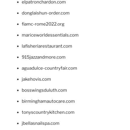
elpatronchardon.com
donglaishun-order.com
fiamc-rome2022.org
mariceworldessentials.com
lafisheriarestaurant.com
915jazzandmore.com
aguadulce-countryfair.com
jakehovis.com
bosswingsduluth.com
birminghamautocare.com
tonyscountrykitchen.com
jbellasnailspa.com