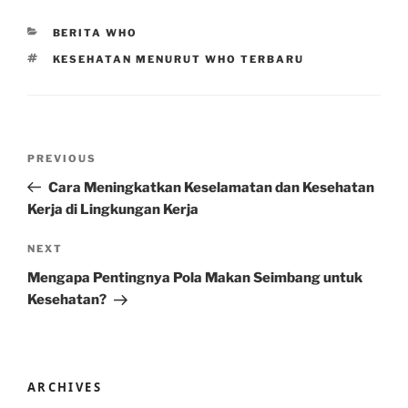
CATEGORIES
BERITA WHO
TAGS
KESEHATAN MENURUT WHO TERBARU
Post
Previous
PREVIOUS
navigation
Post
Cara Meningkatkan Keselamatan dan Kesehatan
Kerja di Lingkungan Kerja
Next
NEXT
Post
Mengapa Pentingnya Pola Makan Seimbang untuk
Kesehatan?
ARCHIVES