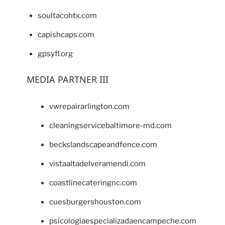
soultacohtx.com
capishcaps.com
gpsyfl.org
MEDIA PARTNER III
vwrepairarlington.com
cleaningservicebaltimore-md.com
beckslandscapeandfence.com
vistaaltadelveramendi.com
coastlinecateringnc.com
cuesburgershouston.com
psicologiaespecializadaencampeche.com