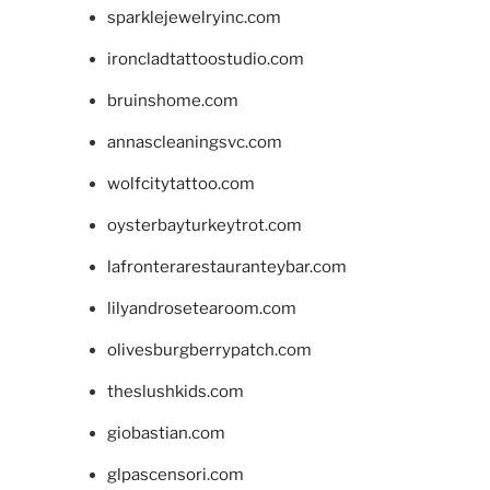
sparklejewelryinc.com
ironcladtattoostudio.com
bruinshome.com
annascleaningsvc.com
wolfcitytattoo.com
oysterbayturkeytrot.com
lafronterarestauranteybar.com
lilyandrosetearoom.com
olivesburgberrypatch.com
theslushkids.com
giobastian.com
glpascensori.com