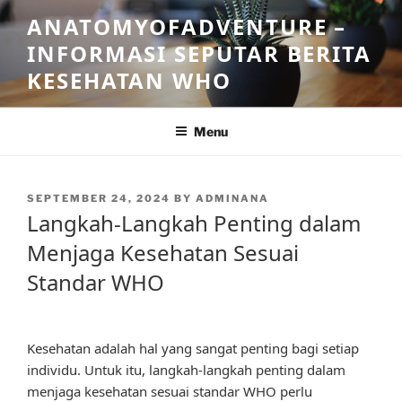
Skip
ANATOMYOFADVENTURE –
to
INFORMASI SEPUTAR BERITA
content
KESEHATAN WHO
Menu
POSTED
SEPTEMBER 24, 2024
BY
ADMINANA
ON
Langkah-Langkah Penting dalam
Menjaga Kesehatan Sesuai
Standar WHO
Kesehatan adalah hal yang sangat penting bagi setiap
individu. Untuk itu, langkah-langkah penting dalam
menjaga kesehatan sesuai standar WHO perlu