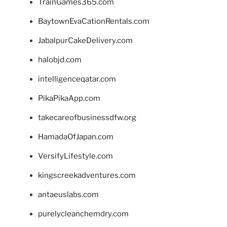
TrainGames365.com
BaytownEvaCationRentals.com
JabalpurCakeDelivery.com
halobjd.com
intelligenceqatar.com
PikaPikaApp.com
takecareofbusinessdfw.org
HamadaOfJapan.com
VersifyLifestyle.com
kingscreekadventures.com
antaeuslabs.com
purelycleanchemdry.com