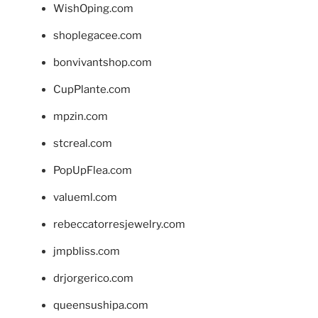
WishOping.com
shoplegacee.com
bonvivantshop.com
CupPlante.com
mpzin.com
stcreal.com
PopUpFlea.com
valueml.com
rebeccatorresjewelry.com
jmpbliss.com
drjorgerico.com
queensushipa.com