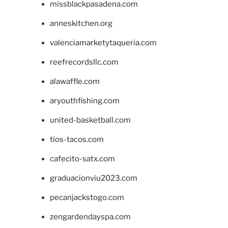
missblackpasadena.com
anneskitchen.org
valenciamarketytaqueria.com
reefrecordsllc.com
alawaffle.com
aryouthfishing.com
united-basketball.com
tios-tacos.com
cafecito-satx.com
graduacionviu2023.com
pecanjackstogo.com
zengardendayspa.com