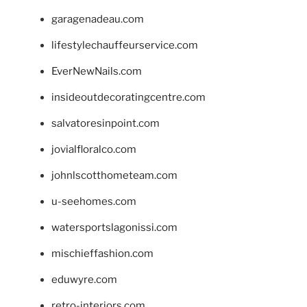
garagenadeau.com
lifestylechauffeurservice.com
EverNewNails.com
insideoutdecoratingcentre.com
salvatoresinpoint.com
jovialfloralco.com
johnlscotthometeam.com
u-seehomes.com
watersportslagonissi.com
mischieffashion.com
eduwyre.com
retro-interiors.com