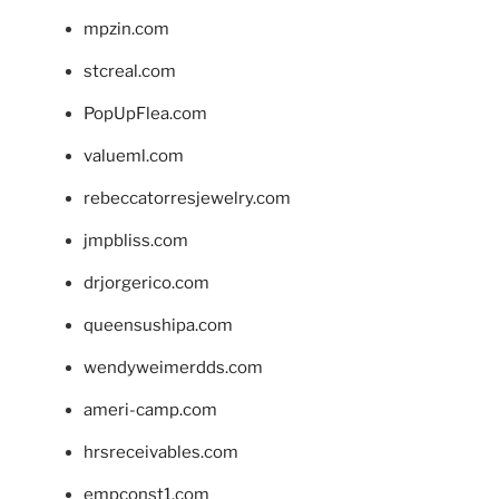
mpzin.com
stcreal.com
PopUpFlea.com
valueml.com
rebeccatorresjewelry.com
jmpbliss.com
drjorgerico.com
queensushipa.com
wendyweimerdds.com
ameri-camp.com
hrsreceivables.com
empconst1.com