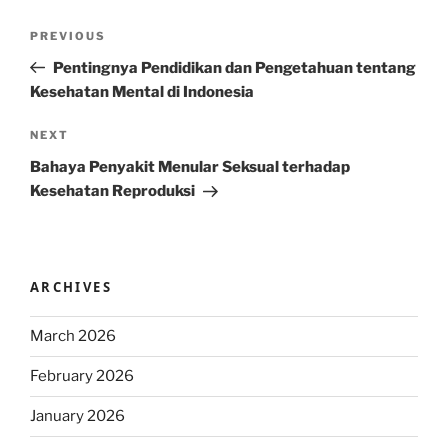
Post
Previous
PREVIOUS
navigation
Post
Pentingnya Pendidikan dan Pengetahuan tentang
Kesehatan Mental di Indonesia
Next
NEXT
Post
Bahaya Penyakit Menular Seksual terhadap
Kesehatan Reproduksi
ARCHIVES
March 2026
February 2026
January 2026