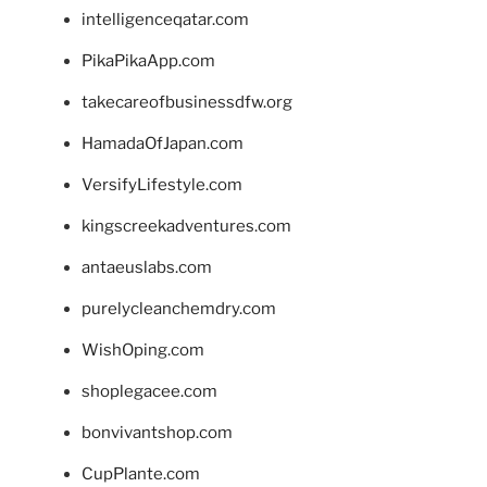
intelligenceqatar.com
PikaPikaApp.com
takecareofbusinessdfw.org
HamadaOfJapan.com
VersifyLifestyle.com
kingscreekadventures.com
antaeuslabs.com
purelycleanchemdry.com
WishOping.com
shoplegacee.com
bonvivantshop.com
CupPlante.com