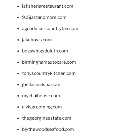
lafisheriarestaurant.com
915jazzandmore.com
aguadulce-countryfair.com
jakehovis.com
bosswingsduluth.com
birminghamautocare.com
tonyscountrykitchen.com
jbellasnailspa.com
mychaihouse.com
alvisgrooming.com
thegeorginaestate.com
blythewoodseafood.com