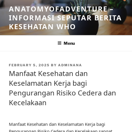
Skip
ANATOMYOFADVENTURE –
to
INFORMASI SEPUTAR BERITA
content
KESEHATAN WHO
Menu
POSTED
FEBRUARY 5, 2025
BY
ADMINANA
ON
Manfaat Kesehatan dan
Keselamatan Kerja bagi
Pengurangan Risiko Cedera dan
Kecelakaan
Manfaat Kesehatan dan Keselamatan Kerja bagi
Pengurangan Risiko Cedera dan Kecelakaan sangat