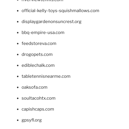
official-kelly-toys-squishmallows.com
displaygardenonsuncrest.org
bbq-empire-usa.com
feedstoreva.com
drogopets.com
ediblechalk.com
tabletennisnearme.com
oaksofa.com
soultacohtx.com
capishcaps.com
gpsyfl.org