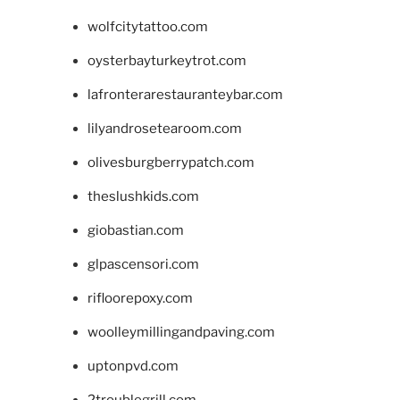
wolfcitytattoo.com
oysterbayturkeytrot.com
lafronterarestauranteybar.com
lilyandrosetearoom.com
olivesburgberrypatch.com
theslushkids.com
giobastian.com
glpascensori.com
rifloorepoxy.com
woolleymillingandpaving.com
uptonpvd.com
2troublegrill.com