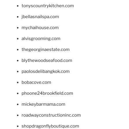
tonyscountrykitchen.com
jbellasnailspa.com
mychaihouse.com
alvisgrooming.com
thegeorginaestate.com
blythewoodseafood.com
paolosdelibangkok.com
bobacove.com
phoone24brookfield.com
mickeybarmama.com
roadwayconstructioninc.com
shopdragonflyboutique.com