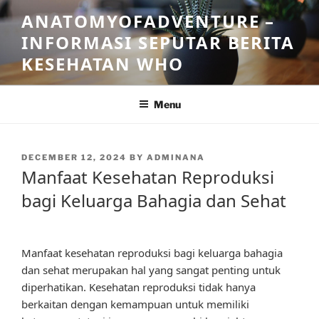
Skip
ANATOMYOFADVENTURE –
to
INFORMASI SEPUTAR BERITA
content
KESEHATAN WHO
Menu
POSTED
DECEMBER 12, 2024
BY
ADMINANA
ON
Manfaat Kesehatan Reproduksi
bagi Keluarga Bahagia dan Sehat
Manfaat kesehatan reproduksi bagi keluarga bahagia
dan sehat merupakan hal yang sangat penting untuk
diperhatikan. Kesehatan reproduksi tidak hanya
berkaitan dengan kemampuan untuk memiliki