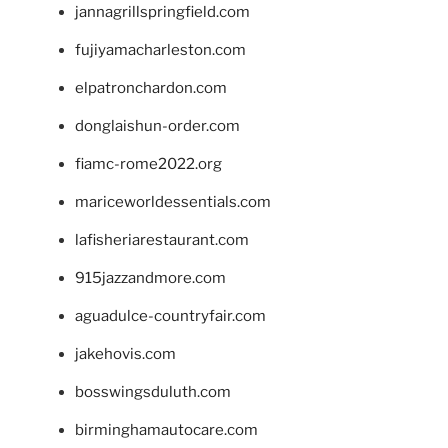
jannagrillspringfield.com
fujiyamacharleston.com
elpatronchardon.com
donglaishun-order.com
fiamc-rome2022.org
mariceworldessentials.com
lafisheriarestaurant.com
915jazzandmore.com
aguadulce-countryfair.com
jakehovis.com
bosswingsduluth.com
birminghamautocare.com