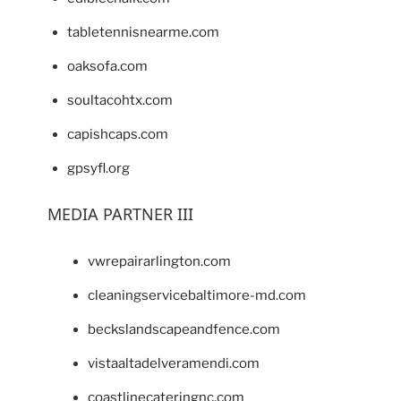
tabletennisnearme.com
oaksofa.com
soultacohtx.com
capishcaps.com
gpsyfl.org
MEDIA PARTNER III
vwrepairarlington.com
cleaningservicebaltimore-md.com
beckslandscapeandfence.com
vistaaltadelveramendi.com
coastlinecateringnc.com