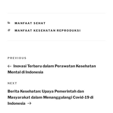
CATEGORIES
MANFAAT SEHAT
TAGS
MANFAAT KESEHATAN REPRODUKSI
Post
Previous
PREVIOUS
navigation
Post
Inovasi Terbaru dalam Perawatan Kesehatan
Mental di Indonesia
Next
NEXT
Post
Berita Kesehatan: Upaya Pemerintah dan
Masyarakat dalam Menanggulangi Covid-19 di
Indonesia