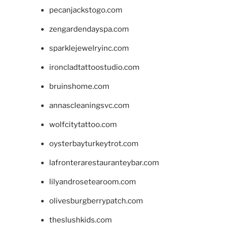
pecanjackstogo.com
zengardendayspa.com
sparklejewelryinc.com
ironcladtattoostudio.com
bruinshome.com
annascleaningsvc.com
wolfcitytattoo.com
oysterbayturkeytrot.com
lafronterarestauranteybar.com
lilyandrosetearoom.com
olivesburgberrypatch.com
theslushkids.com