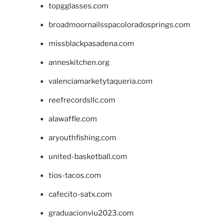
topgglasses.com
broadmoornailsspacoloradosprings.com
missblackpasadena.com
anneskitchen.org
valenciamarketytaqueria.com
reefrecordsllc.com
alawaffle.com
aryouthfishing.com
united-basketball.com
tios-tacos.com
cafecito-satx.com
graduacionviu2023.com