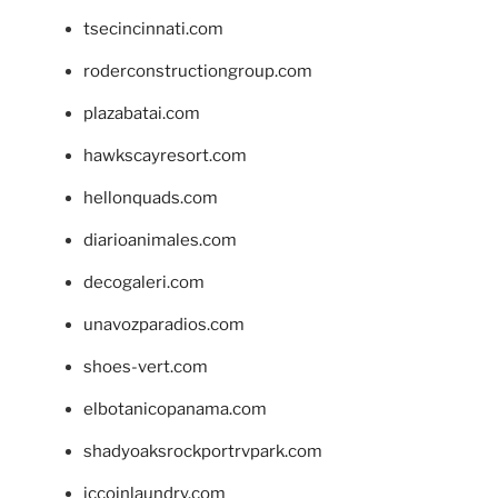
tsecincinnati.com
roderconstructiongroup.com
plazabatai.com
hawkscayresort.com
hellonquads.com
diarioanimales.com
decogaleri.com
unavozparadios.com
shoes-vert.com
elbotanicopanama.com
shadyoaksrockportrvpark.com
jccoinlaundry.com