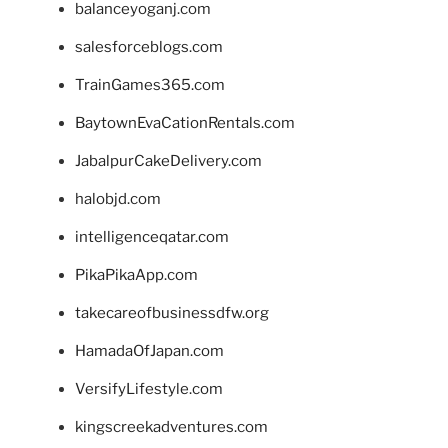
balanceyoganj.com
salesforceblogs.com
TrainGames365.com
BaytownEvaCationRentals.com
JabalpurCakeDelivery.com
halobjd.com
intelligenceqatar.com
PikaPikaApp.com
takecareofbusinessdfw.org
HamadaOfJapan.com
VersifyLifestyle.com
kingscreekadventures.com