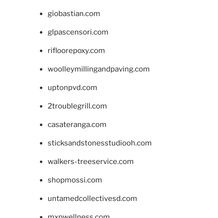
giobastian.com
glpascensori.com
rifloorepoxy.com
woolleymillingandpaving.com
uptonpvd.com
2troublegrill.com
casateranga.com
sticksandstonesstudiooh.com
walkers-treeservice.com
shopmossi.com
untamedcollectivesd.com
mxpwellness.com