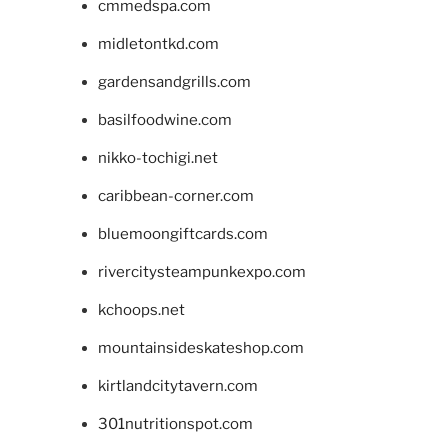
cmmedspa.com
midletontkd.com
gardensandgrills.com
basilfoodwine.com
nikko-tochigi.net
caribbean-corner.com
bluemoongiftcards.com
rivercitysteampunkexpo.com
kchoops.net
mountainsideskateshop.com
kirtlandcitytavern.com
301nutritionspot.com