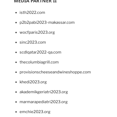
MEDIA PARTNER II
isth2022.com
p2b2pabi2023-makassar.com
wocfparis2023.org
sinc2023.com
scdlqatar2022-qa.com
thecolumbiagrill.com
provisionscheeseandwineshoppe.com
khedi2023.org
akademikgeriatri2023.org
marmarapediatri2023.org
emchie2023.org