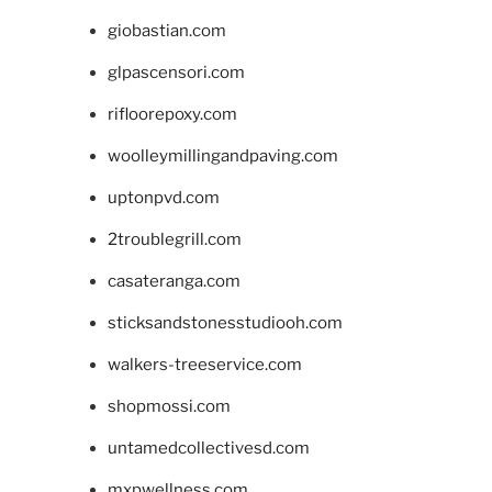
giobastian.com
glpascensori.com
rifloorepoxy.com
woolleymillingandpaving.com
uptonpvd.com
2troublegrill.com
casateranga.com
sticksandstonesstudiooh.com
walkers-treeservice.com
shopmossi.com
untamedcollectivesd.com
mxpwellness.com