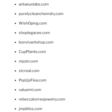
antaeuslabs.com
purelycleanchemdry.com
WishOping.com
shoplegacee.com
bonvivantshop.com
CupPlante.com
mpzin.com
stcreal.com
PopUpFlea.com
valueml.com
rebeccatorresjewelry.com
jmpbliss.com