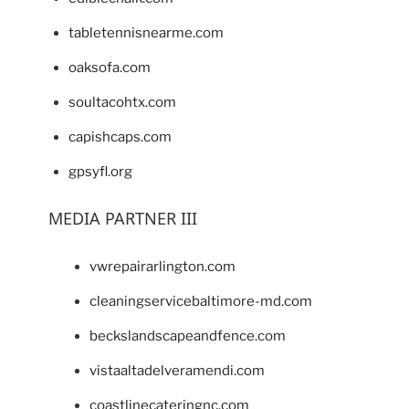
tabletennisnearme.com
oaksofa.com
soultacohtx.com
capishcaps.com
gpsyfl.org
MEDIA PARTNER III
vwrepairarlington.com
cleaningservicebaltimore-md.com
beckslandscapeandfence.com
vistaaltadelveramendi.com
coastlinecateringnc.com