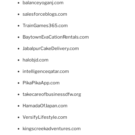
balanceyoganj.com
salesforceblogs.com
TrainGames365.com
BaytownEvaCationRentals.com
JabalpurCakeDelivery.com
halobjd.com
intelligenceqatar.com
PikaPikaApp.com
takecareofbusinessdfw.org
HamadaOfJapan.com
VersifyLifestyle.com
kingscreekadventures.com