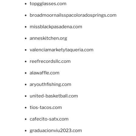
topgglasses.com
broadmoornailsspacoloradosprings.com
missblackpasadena.com
anneskitchen.org
valenciamarketytaqueria.com
reefrecordsllc.com
alawaffle.com
aryouthfishing.com
united-basketball.com
tios-tacos.com
cafecito-satx.com
graduacionviu2023.com