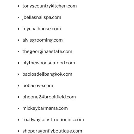
tonyscountrykitchen.com
jbellasnailspa.com
mychaihouse.com
alvisgrooming.com
thegeorginaestate.com
blythewoodseafood.com
paolosdelibangkok.com
bobacove.com
phoone24brookfield.com
mickeybarmama.com
roadwayconstructioninc.com
shopdragonflyboutique.com