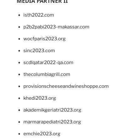
MEDIA PARTNER II
isth2022.com
p2b2pabi2023-makassar.com
wocfparis2023.org
sinc2023.com
scdlqatar2022-qa.com
thecolumbiagrill.com
provisionscheeseandwineshoppe.com
khedi2023.org
akademikgeriatri2023.org
marmarapediatri2023.org
emchie2023.org