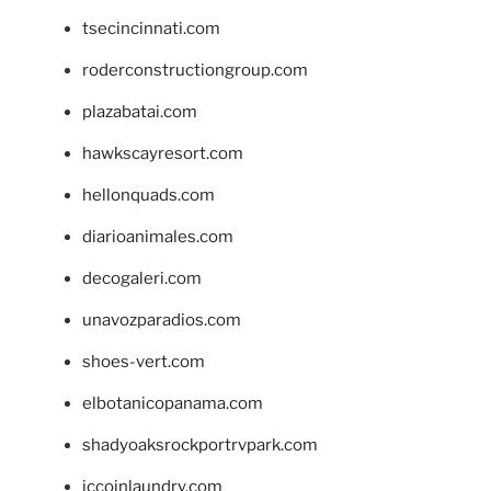
tsecincinnati.com
roderconstructiongroup.com
plazabatai.com
hawkscayresort.com
hellonquads.com
diarioanimales.com
decogaleri.com
unavozparadios.com
shoes-vert.com
elbotanicopanama.com
shadyoaksrockportrvpark.com
jccoinlaundry.com