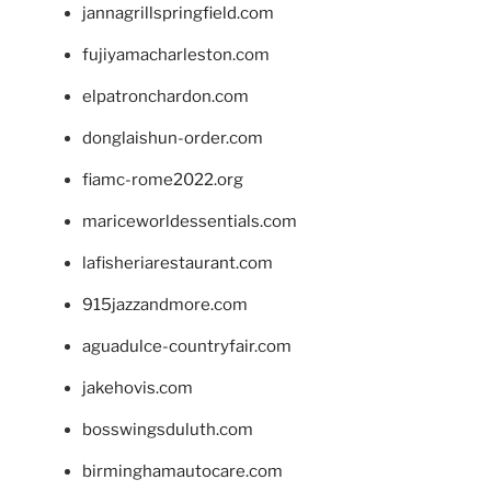
jannagrillspringfield.com
fujiyamacharleston.com
elpatronchardon.com
donglaishun-order.com
fiamc-rome2022.org
mariceworldessentials.com
lafisheriarestaurant.com
915jazzandmore.com
aguadulce-countryfair.com
jakehovis.com
bosswingsduluth.com
birminghamautocare.com