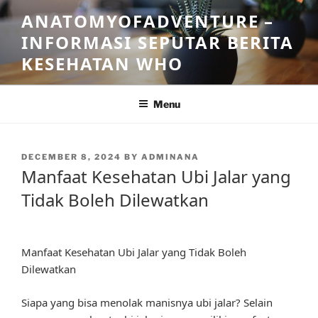
Skip
ANATOMYOFADVENTURE –
to
INFORMASI SEPUTAR BERITA
content
KESEHATAN WHO
Menu
POSTED
DECEMBER 8, 2024
BY
ADMINANA
ON
Manfaat Kesehatan Ubi Jalar yang
Tidak Boleh Dilewatkan
Manfaat Kesehatan Ubi Jalar yang Tidak Boleh
Dilewatkan
Siapa yang bisa menolak manisnya ubi jalar? Selain