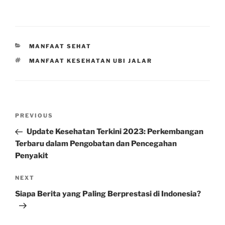
CATEGORIES
MANFAAT SEHAT
TAGS
MANFAAT KESEHATAN UBI JALAR
Post
Previous
PREVIOUS
navigation
Post
Update Kesehatan Terkini 2023: Perkembangan
Terbaru dalam Pengobatan dan Pencegahan
Penyakit
Next
NEXT
Post
Siapa Berita yang Paling Berprestasi di Indonesia?