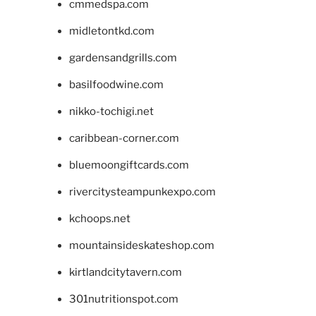
cmmedspa.com
midletontkd.com
gardensandgrills.com
basilfoodwine.com
nikko-tochigi.net
caribbean-corner.com
bluemoongiftcards.com
rivercitysteampunkexpo.com
kchoops.net
mountainsideskateshop.com
kirtlandcitytavern.com
301nutritionspot.com