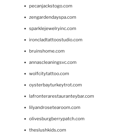
pecanjackstogo.com
zengardendayspa.com
sparklejewelryinc.com
ironcladtattoostudio.com
bruinshome.com
annascleaningsvc.com
wolfcitytattoo.com
oysterbayturkeytrot.com
lafronterarestauranteybar.com
lilyandrosetearoom.com
olivesburgberrypatch.com
theslushkids.com