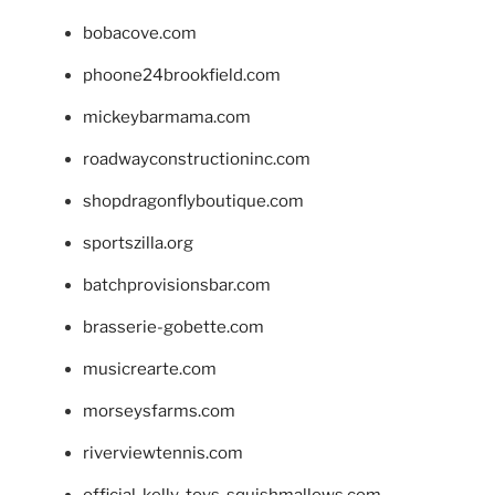
bobacove.com
phoone24brookfield.com
mickeybarmama.com
roadwayconstructioninc.com
shopdragonflyboutique.com
sportszilla.org
batchprovisionsbar.com
brasserie-gobette.com
musicrearte.com
morseysfarms.com
riverviewtennis.com
official-kelly-toys-squishmallows.com