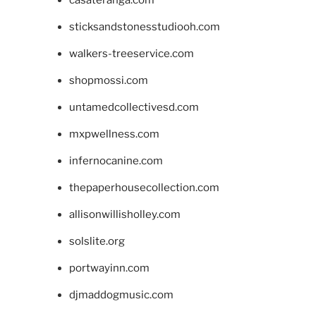
casateranga.com
sticksandstonesstudiooh.com
walkers-treeservice.com
shopmossi.com
untamedcollectivesd.com
mxpwellness.com
infernocanine.com
thepaperhousecollection.com
allisonwillisholley.com
solslite.org
portwayinn.com
djmaddogmusic.com