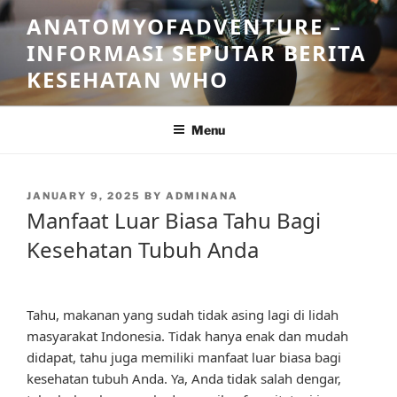
Skip
ANATOMYOFADVENTURE –
to
INFORMASI SEPUTAR BERITA
content
KESEHATAN WHO
Menu
POSTED
JANUARY 9, 2025
BY
ADMINANA
ON
Manfaat Luar Biasa Tahu Bagi
Kesehatan Tubuh Anda
Tahu, makanan yang sudah tidak asing lagi di lidah
masyarakat Indonesia. Tidak hanya enak dan mudah
didapat, tahu juga memiliki manfaat luar biasa bagi
kesehatan tubuh Anda. Ya, Anda tidak salah dengar,