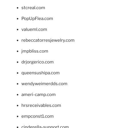
stcreal.com
PopUpFlea.com
valueml.com
rebeccatorresjewelry.com
jmpbliss.com
drjorgerico.com
queensushipa.com
wendyweimerdds.com
ameri-camp.com
hrsreceivables.com
empconst1.com
cinderella-support.com