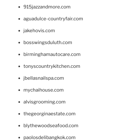
915jazzandmore.com
aguadulce-countryfair.com
jakehovis.com
bosswingsduluth.com
birminghamautocare.com
tonyscountrykitchen.com
jbellasnailspa.com
mychaihouse.com
alvisgrooming.com
thegeorginaestate.com
blythewoodseafood.com
paolosdelibangkok.com