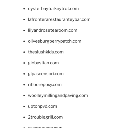
oysterbayturkeytrot.com
lafronterarestauranteybar.com
lilyandrosetearoom.com
olivesburgberrypatch.com
theslushkids.com
giobastian.com
glpascensori.com
rifloorepoxy.com
woolleymillingandpaving.com
uptonpvd.com
2troublegrill.com