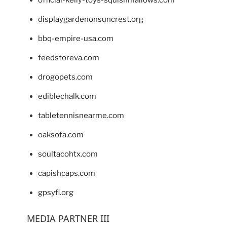
displaygardenonsuncrest.org
bbq-empire-usa.com
feedstoreva.com
drogopets.com
ediblechalk.com
tabletennisnearme.com
oaksofa.com
soultacohtx.com
capishcaps.com
gpsyfl.org
MEDIA PARTNER III