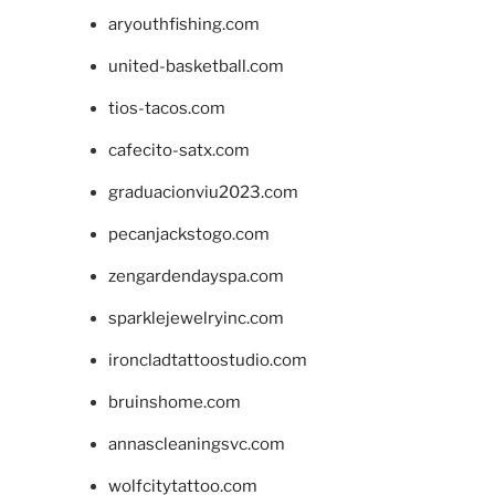
aryouthfishing.com
united-basketball.com
tios-tacos.com
cafecito-satx.com
graduacionviu2023.com
pecanjackstogo.com
zengardendayspa.com
sparklejewelryinc.com
ironcladtattoostudio.com
bruinshome.com
annascleaningsvc.com
wolfcitytattoo.com