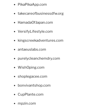
PikaPikaApp.com
takecareofbusinessdfw.org
HamadaOfJapan.com
VersifyLifestyle.com
kingscreekadventures.com
antaeuslabs.com
purelycleanchemdry.com
WishOping.com
shoplegacee.com
bonvivantshop.com
CupPlante.com
mpzin.com