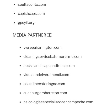
soultacohtx.com
capishcaps.com
gpsyfl.org
MEDIA PARTNER III
vwrepairarlington.com
cleaningservicebaltimore-md.com
beckslandscapeandfence.com
vistaaltadelveramendi.com
coastlinecateringnc.com
cuesburgershouston.com
psicologiaespecializadaencampeche.com