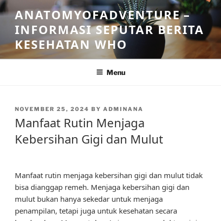
Skip
ANATOMYOFADVENTURE –
to
INFORMASI SEPUTAR BERITA
content
KESEHATAN WHO
Menu
POSTED
NOVEMBER 25, 2024
BY
ADMINANA
ON
Manfaat Rutin Menjaga
Kebersihan Gigi dan Mulut
Manfaat rutin menjaga kebersihan gigi dan mulut tidak
bisa dianggap remeh. Menjaga kebersihan gigi dan
mulut bukan hanya sekedar untuk menjaga
penampilan, tetapi juga untuk kesehatan secara