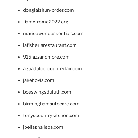
donglaishun-order.com
fiamc-rome2022.org
mariceworldessentials.com
lafisheriarestaurant.com
915jazzandmore.com
aguadulce-countryfair.com
jakehovis.com
bosswingsduluth.com
birminghamautocare.com
tonyscountrykitchen.com
jbellasnailspa.com