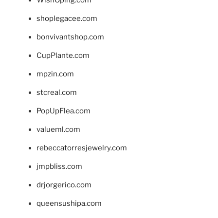
shoplegacee.com
bonvivantshop.com
CupPlante.com
mpzin.com
stcreal.com
PopUpFlea.com
valueml.com
rebeccatorresjewelry.com
jmpbliss.com
drjorgerico.com
queensushipa.com