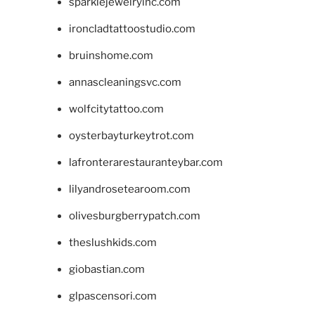
sparklejewelryinc.com
ironcladtattoostudio.com
bruinshome.com
annascleaningsvc.com
wolfcitytattoo.com
oysterbayturkeytrot.com
lafronterarestauranteybar.com
lilyandrosetearoom.com
olivesburgberrypatch.com
theslushkids.com
giobastian.com
glpascensori.com