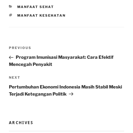
CATEGORIES
MANFAAT SEHAT
TAGS
MANFAAT KESEHATAN
Post
Previous
PREVIOUS
navigation
Post
Program Imunisasi Masyarakat: Cara Efektif
Mencegah Penyakit
Next
NEXT
Post
Pertumbuhan Ekonomi Indonesia Masih Stabil Meski
Terjadi Ketegangan Politik
ARCHIVES