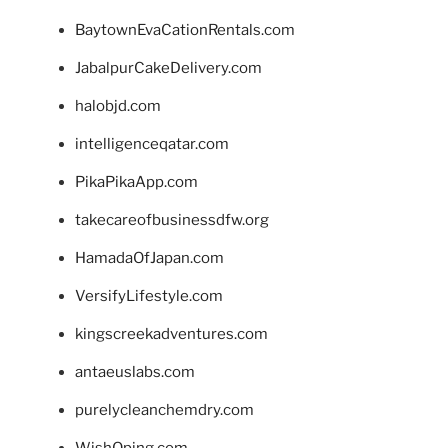
BaytownEvaCationRentals.com
JabalpurCakeDelivery.com
halobjd.com
intelligenceqatar.com
PikaPikaApp.com
takecareofbusinessdfw.org
HamadaOfJapan.com
VersifyLifestyle.com
kingscreekadventures.com
antaeuslabs.com
purelycleanchemdry.com
WishOping.com