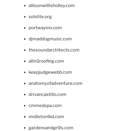
allisonwillisholley.com
solslite.org
portwayinn.com
djmaddogmusic.com
thesoundarchitects.com
allin1roofing.com
keepjudgewebb.com
anatomyofadventure.com
drivancastillo.com
cmmedspa.com
midletontkd.com
gardensandgrills.com