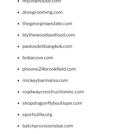
mychaihouse.com
alvisgrooming.com
thegeorginaestate.com
blythewoodseafood.com
paolosdelibangkok.com
bobacove.com
phoone24brookfield.com
mickeybarmama.com
roadwayconstructioninc.com
shopdragonflyboutique.com
sportszilla.org
batchprovisionsbar.com