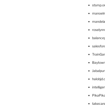
stsmp.o
manoel
mandelae
roselyn
balance
salesfo
TrainG
Baytown
Jabalpu
halobjd
intellig
PikaPik
takecar