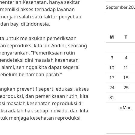
enterian Kesehatan, hanya sekitar
September 20
 memiliki akses terhadap layanan
 menjadi salah satu faktor penyebab
dan bayi di Indonesia.
M
T
 kita untuk melakukan pemeriksaan
an reproduksi kita. dr. Andini, seorang
menyarankan, “Pemeriksaan rutin
3
4
endeteksi dini masalah kesehatan
 alami, sehingga kita dapat segera
10
11
sebelum bertambah parah.”
17
18
24
25
gkah preventif seperti edukasi, akses
eproduksi, dan pemeriksaan rutin, kita
31
i masalah kesehatan reproduksi di
« Mar
si adalah hak setiap individu, dan kita
tuk menjaga kesehatan reproduksi