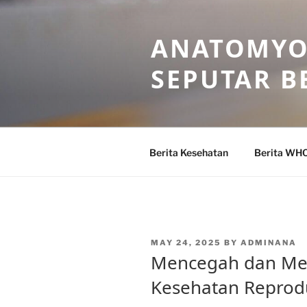
Skip
to
ANATOMYO
content
SEPUTAR B
Berita Kesehatan
Berita WH
POSTED
MAY 24, 2025
BY
ADMINANA
ON
Mencegah dan Me
Kesehatan Reprodu