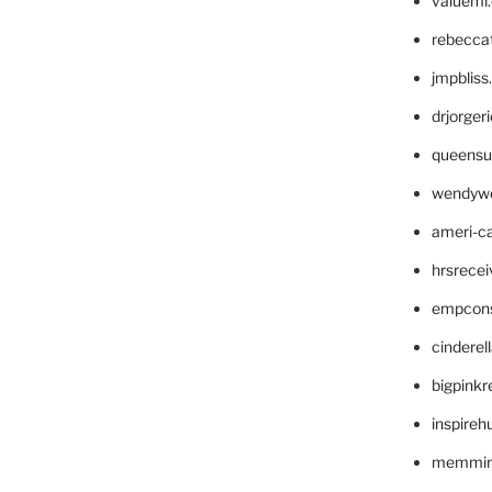
valueml
rebecca
jmpblis
drjorger
queensu
wendyw
ameri-
hrsrece
empcon
cinderel
bigpinkr
inspireh
memming