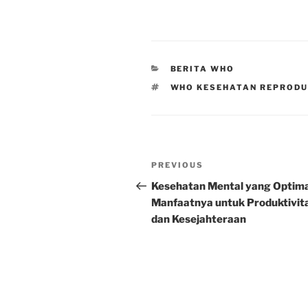
CATEGORIES
BERITA WHO
TAGS
WHO KESEHATAN REPRODU
Post
Previous
PREVIOUS
navigation
Post
Kesehatan Mental yang Optima
Manfaatnya untuk Produktivit
dan Kesejahteraan