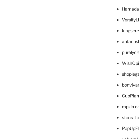
Hamada
VersifyL
kingscr
antaeus
purelyc
WishOp
shopleg
bonviva
CupPlan
mpzin.c
stcreal.
PopUpFl