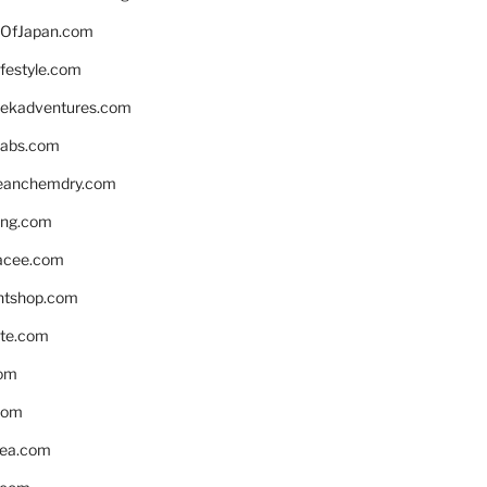
OfJapan.com
ifestyle.com
eekadventures.com
labs.com
leanchemdry.com
ing.com
acee.com
ntshop.com
te.com
om
com
ea.com