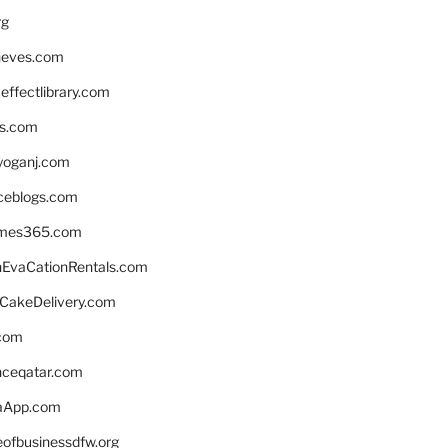
rg
neves.com
ffectlibrary.com
ns.com
yoganj.com
rceblogs.com
ames365.com
EvaCationRentals.com
rCakeDelivery.com
.com
enceqatar.com
aApp.com
eofbusinessdfw.org