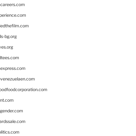
hcareers.com
xperience.com
edthefilm.com
ds-bg.org
ves.org
tees.com
rsexpress.com
venezuelaen.com
oodfoodcorporation.com
nnt.com
gender.com
ardssale.com
litics.com