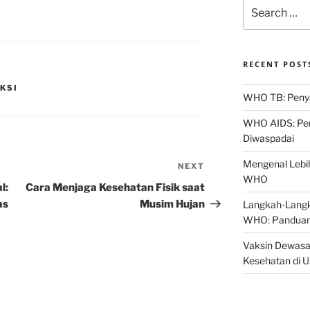
Search
for:
RECENT POST
KSI
WHO TB: Penyak
WHO AIDS: Pen
Diwaspadai
Mengenal Lebih
NEXT
Next
WHO
Post
l:
Cara Menjaga Kesehatan Fisik saat
as
Musim Hujan
Langkah-Langk
WHO: Panduan
Vaksin Dewasa
Kesehatan di 