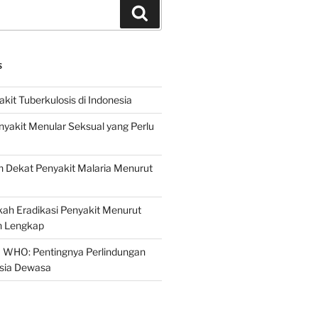
Search
S
it Tuberkulosis di Indonesia
yakit Menular Seksual yang Perlu
 Dekat Penyakit Malaria Menurut
ah Eradikasi Penyakit Menurut
 Lengkap
 WHO: Pentingnya Perlindungan
Usia Dewasa