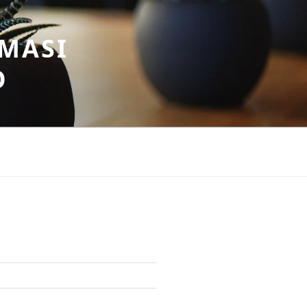
MASI
O