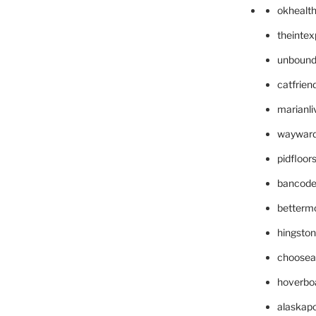
okhealt
theinte
unbound
catfrien
marianli
wayward
pidfloo
bancode
betterm
hingsto
choosea
hoverbo
alaskapo