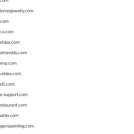
.com
torresjewelry.com
s.com
ico.com
shipa.com
eimerdds.com
camp.com
ivables.com
st1.com
la-support.com
estaurant.com
uahin.com
erspainting.com