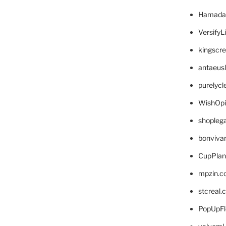
Hamada
VersifyL
kingscr
antaeus
purelyc
WishOp
shopleg
bonviva
CupPlan
mpzin.c
stcreal.
PopUpFl