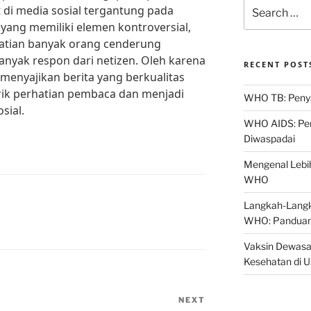
Search
di media sosial tergantung pada
for:
a yang memiliki elemen kontroversial,
hatian banyak orang cenderung
anyak respon dari netizen. Oleh karena
RECENT POST
 menyajikan berita yang berkualitas
rik perhatian pembaca dan menjadi
WHO TB: Penyak
sial.
WHO AIDS: Pen
Diwaspadai
Mengenal Lebih
WHO
Langkah-Langk
WHO: Panduan
Vaksin Dewasa
Kesehatan di 
NEXT
Next