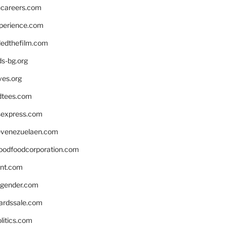
hcareers.com
xperience.com
edthefilm.com
ds-bg.org
ves.org
tees.com
rsexpress.com
venezuelaen.com
oodfoodcorporation.com
nnt.com
gender.com
ardssale.com
litics.com