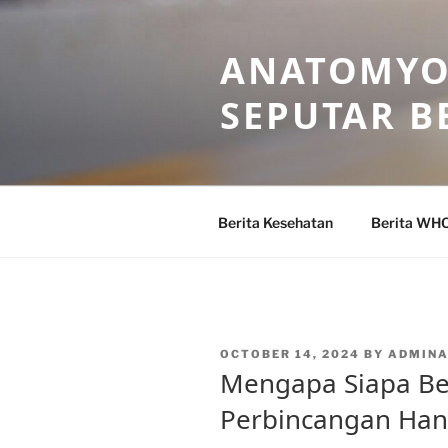
Skip
to
ANATOMYO
content
SEPUTAR B
Berita Kesehatan
Berita WH
POSTED
OCTOBER 14, 2024
BY
ADMIN
ON
Mengapa Siapa Be
Perbincangan Hang