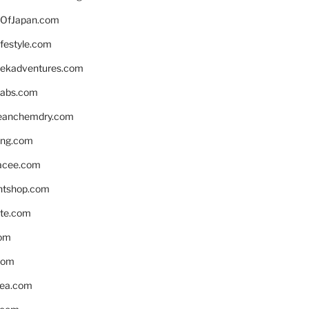
OfJapan.com
ifestyle.com
eekadventures.com
labs.com
leanchemdry.com
ing.com
acee.com
ntshop.com
te.com
om
com
ea.com