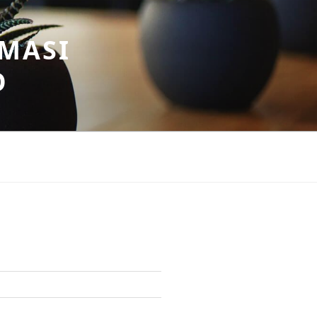
MASI
O