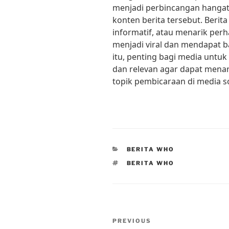
menjadi perbincangan hangat 
konten berita tersebut. Berit
informatif, atau menarik per
menjadi viral dan mendapat b
itu, penting bagi media untuk
dan relevan agar dapat mena
topik pembicaraan di media so
CATEGORIES
BERITA WHO
TAGS
BERITA WHO
Post
Previous
PREVIOUS