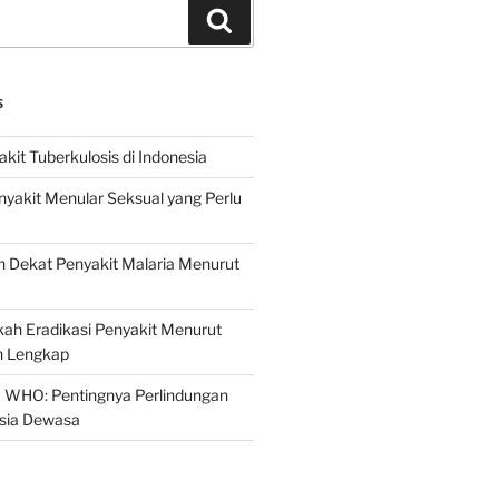
Search
S
it Tuberkulosis di Indonesia
yakit Menular Seksual yang Perlu
 Dekat Penyakit Malaria Menurut
ah Eradikasi Penyakit Menurut
 Lengkap
 WHO: Pentingnya Perlindungan
Usia Dewasa