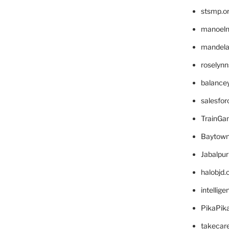
stsmp.o
manoel
mandelae
roselyn
balance
salesfo
TrainG
Baytown
Jabalpu
halobjd
intellig
PikaPik
takecar