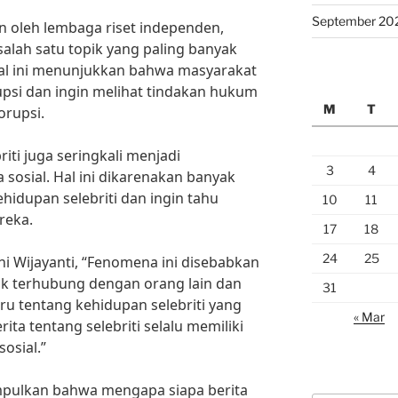
September 20
n oleh lembaga riset independen,
 salah satu topik yang paling banyak
 Hal ini menunjukkan bahwa masyarakat
upsi dan ingin melihat tindakan hukum
M
T
orupsi.
briti juga seringkali menjadi
3
4
sosial. Hal ini dikarenakan banyak
hidupan selebriti dan ingin tahu
10
11
reka.
17
18
24
25
Ani Wijayanti, “Fenomena ini disebabkan
k terhubung dengan orang lain dan
31
u tentang kehidupan selebriti yang
« Mar
rita tentang selebriti selalu memiliki
sosial.”
mpulkan bahwa mengapa siapa berita