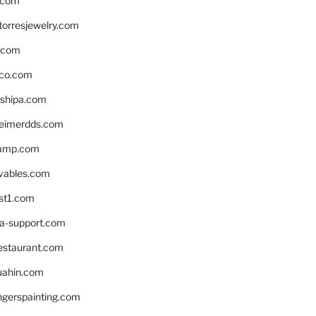
.com
torresjewelry.com
s.com
ico.com
shipa.com
eimerdds.com
camp.com
ivables.com
st1.com
la-support.com
estaurant.com
uahin.com
erspainting.com