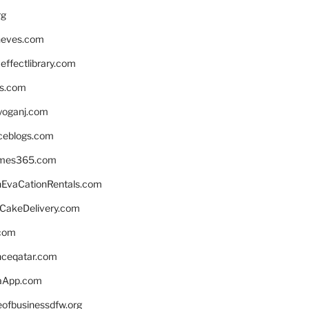
rg
neves.com
ffectlibrary.com
ns.com
yoganj.com
rceblogs.com
ames365.com
EvaCationRentals.com
rCakeDelivery.com
.com
enceqatar.com
aApp.com
eofbusinessdfw.org