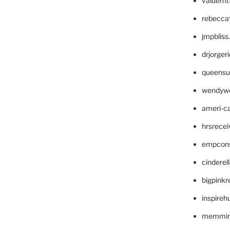
valueml
rebecca
jmpblis
drjorger
queensu
wendyw
ameri-
hrsrece
empcon
cinderel
bigpinkr
inspireh
memming