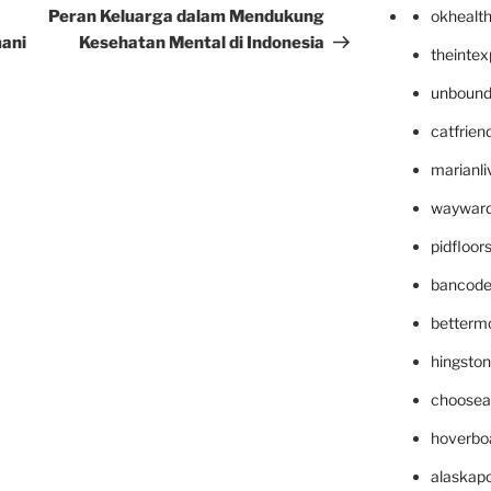
Post
Peran Keluarga dalam Mendukung
okhealt
ani
Kesehatan Mental di Indonesia
theinte
unbound
catfrien
marianli
wayward
pidfloo
bancode
betterm
hingsto
choosea
hoverbo
alaskapo