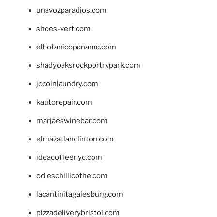
unavozparadios.com
shoes-vert.com
elbotanicopanama.com
shadyoaksrockportrvpark.com
jccoinlaundry.com
kautorepair.com
marjaeswinebar.com
elmazatlanclinton.com
ideacoffeenyc.com
odieschillicothe.com
lacantinitagalesburg.com
pizzadeliverybristol.com