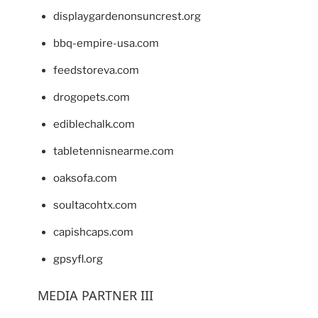
displaygardenonsuncrest.org
bbq-empire-usa.com
feedstoreva.com
drogopets.com
ediblechalk.com
tabletennisnearme.com
oaksofa.com
soultacohtx.com
capishcaps.com
gpsyfl.org
MEDIA PARTNER III