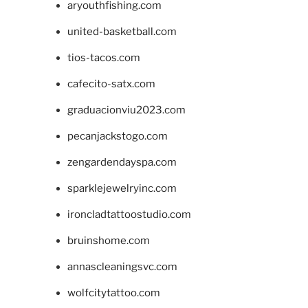
aryouthfishing.com
united-basketball.com
tios-tacos.com
cafecito-satx.com
graduacionviu2023.com
pecanjackstogo.com
zengardendayspa.com
sparklejewelryinc.com
ironcladtattoostudio.com
bruinshome.com
annascleaningsvc.com
wolfcitytattoo.com