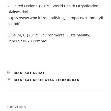
2. United Nations. (2015). World Health Organization.
Diakses dari
https://www.who.int/quantifying_ehimpacts/summaryfi
nal.pdf
3. Salim, E. (2012). Environmental Sustainability.
Penerbit Buku Kompas.
CATEGORIES
MANFAAT SEHAT
TAGS
MANFAAT KESEHATAN LINGKUNGAN
Post
Previous
PREVIOUS