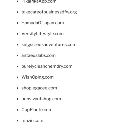
PikaPikaApp.com
takecareofbusinessdfw.org
HamadaOfJapan.com
VersifyLifestyle.com
kingscreekadventures.com
antaeuslabs.com
purelycleanchemdry.com
WishOping.com
shoplegacee.com
bonvivantshop.com
CupPlante.com
mpzin.com