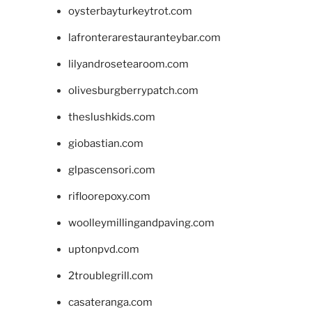
oysterbayturkeytrot.com
lafronterarestauranteybar.com
lilyandrosetearoom.com
olivesburgberrypatch.com
theslushkids.com
giobastian.com
glpascensori.com
rifloorepoxy.com
woolleymillingandpaving.com
uptonpvd.com
2troublegrill.com
casateranga.com