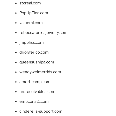
stcreal.com
PopUpFlea.com
valueml.com
rebeccatorresjewelry.com
jmpbliss.com
drjorgerico.com
queensushipa.com
wendyweimerdds.com
ameri-camp.com
hrsreceivables.com
empconst1.com
cinderella-support.com