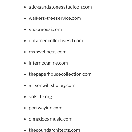
sticksandstonesstudiooh.com
walkers-treeservice.com
shopmossi.com
untamedcollectivesd.com
mxpwellness.com
infernocanine.com
thepaperhousecollection.com
allisonwillisholley.com
solslite.org
portwayinn.com
djmaddogmusic.com
thesoundarchitects.com