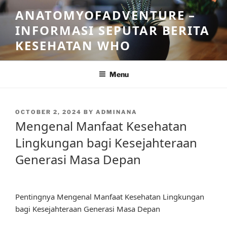
Skip
ANATOMYOFADVENTURE –
to
INFORMASI SEPUTAR BERITA
content
KESEHATAN WHO
Menu
POSTED
OCTOBER 2, 2024
BY
ADMINANA
ON
Mengenal Manfaat Kesehatan
Lingkungan bagi Kesejahteraan
Generasi Masa Depan
Pentingnya Mengenal Manfaat Kesehatan Lingkungan
bagi Kesejahteraan Generasi Masa Depan