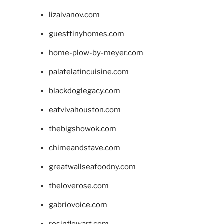
lizaivanov.com
guesttinyhomes.com
home-plow-by-meyer.com
palatelatincuisine.com
blackdoglegacy.com
eatvivahouston.com
thebigshowok.com
chimeandstave.com
greatwallseafoodny.com
theloverose.com
gabriovoice.com
resinflowart.com