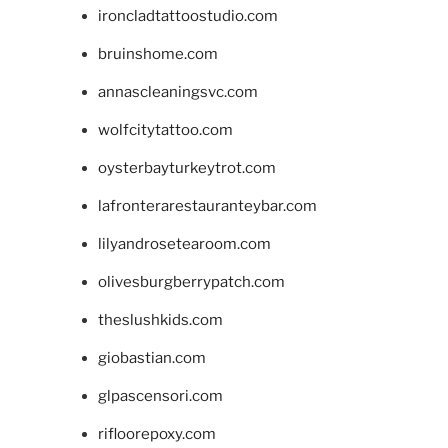
ironcladtattoostudio.com
bruinshome.com
annascleaningsvc.com
wolfcitytattoo.com
oysterbayturkeytrot.com
lafronterarestauranteybar.com
lilyandrosetearoom.com
olivesburgberrypatch.com
theslushkids.com
giobastian.com
glpascensori.com
rifloorepoxy.com