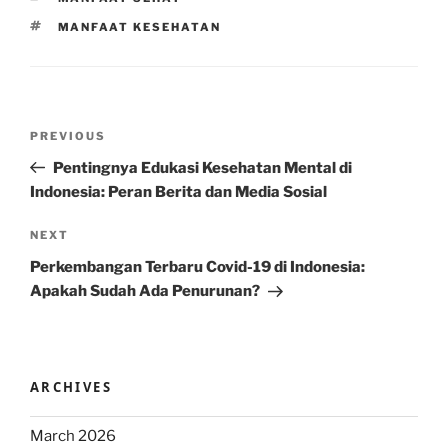
TAGS
MANFAAT KESEHATAN
Post
Previous
PREVIOUS
navigation
Post
Pentingnya Edukasi Kesehatan Mental di
Indonesia: Peran Berita dan Media Sosial
Next
NEXT
Post
Perkembangan Terbaru Covid-19 di Indonesia:
Apakah Sudah Ada Penurunan?
ARCHIVES
March 2026