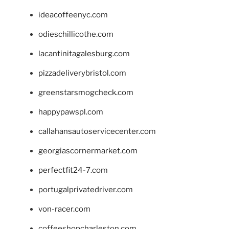
ideacoffeenyc.com
odieschillicothe.com
lacantinitagalesburg.com
pizzadeliverybristol.com
greenstarsmogcheck.com
happypawspl.com
callahansautoservicecenter.com
georgiascornermarket.com
perfectfit24-7.com
portugalprivatedriver.com
von-racer.com
coffeeshopcharleston.com