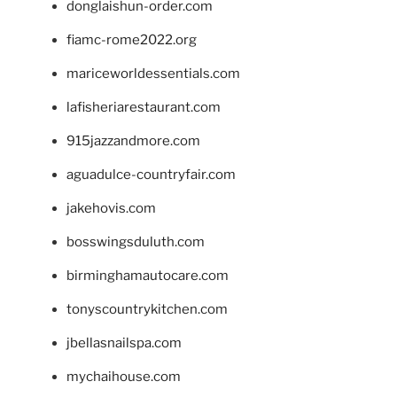
donglaishun-order.com
fiamc-rome2022.org
mariceworldessentials.com
lafisheriarestaurant.com
915jazzandmore.com
aguadulce-countryfair.com
jakehovis.com
bosswingsduluth.com
birminghamautocare.com
tonyscountrykitchen.com
jbellasnailspa.com
mychaihouse.com