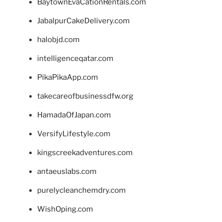
BaytownEvaCationRentals.com
JabalpurCakeDelivery.com
halobjd.com
intelligenceqatar.com
PikaPikaApp.com
takecareofbusinessdfw.org
HamadaOfJapan.com
VersifyLifestyle.com
kingscreekadventures.com
antaeuslabs.com
purelycleanchemdry.com
WishOping.com