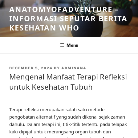
Skip
ANATOMYOFADVENTURE –
to
INFORMASI SEPUTAR BERITA
content
KESEHATAN WHO
Menu
POSTED
DECEMBER 5, 2024
BY
ADMINANA
ON
Mengenal Manfaat Terapi Refleksi
untuk Kesehatan Tubuh
Terapi refleksi merupakan salah satu metode
pengobatan alternatif yang sudah dikenal sejak zaman
dahulu. Dalam terapi ini, titik-titik tertentu pada telapak
kaki dipijat untuk merangsang organ tubuh dan