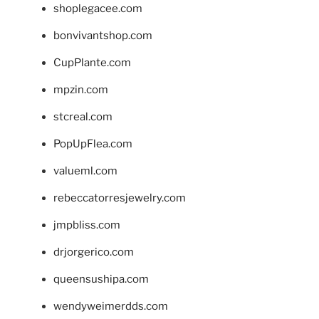
shoplegacee.com
bonvivantshop.com
CupPlante.com
mpzin.com
stcreal.com
PopUpFlea.com
valueml.com
rebeccatorresjewelry.com
jmpbliss.com
drjorgerico.com
queensushipa.com
wendyweimerdds.com