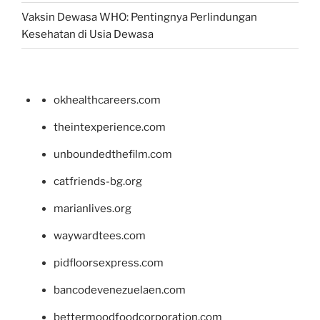
Vaksin Dewasa WHO: Pentingnya Perlindungan
Kesehatan di Usia Dewasa
okhealthcareers.com
theintexperience.com
unboundedthefilm.com
catfriends-bg.org
marianlives.org
waywardtees.com
pidfloorsexpress.com
bancodevenezuelaen.com
bettermoodfoodcorporation.com