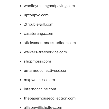
woolleymillingandpaving.com
uptonpvd.com
2troublegrill.com
casateranga.com
sticksandstonesstudiooh.com
walkers-treeservice.com
shopmossi.com
untamedcollectivesd.com
mxpwellness.com
infernocanine.com
thepaperhousecollection.com
allisonwillisholley.com