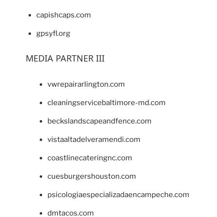
capishcaps.com
gpsyfl.org
MEDIA PARTNER III
vwrepairarlington.com
cleaningservicebaltimore-md.com
beckslandscapeandfence.com
vistaaltadelveramendi.com
coastlinecateringnc.com
cuesburgershouston.com
psicologiaespecializadaencampeche.com
dmtacos.com