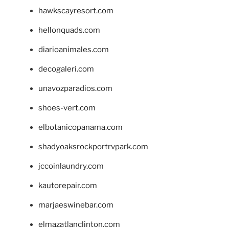
hawkscayresort.com
hellonquads.com
diarioanimales.com
decogaleri.com
unavozparadios.com
shoes-vert.com
elbotanicopanama.com
shadyoaksrockportrvpark.com
jccoinlaundry.com
kautorepair.com
marjaeswinebar.com
elmazatlanclinton.com