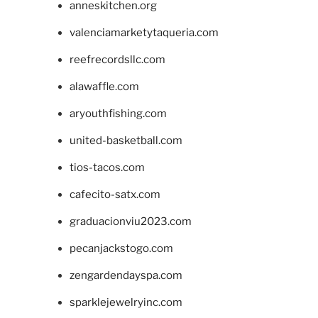
anneskitchen.org
valenciamarketytaqueria.com
reefrecordsllc.com
alawaffle.com
aryouthfishing.com
united-basketball.com
tios-tacos.com
cafecito-satx.com
graduacionviu2023.com
pecanjackstogo.com
zengardendayspa.com
sparklejewelryinc.com