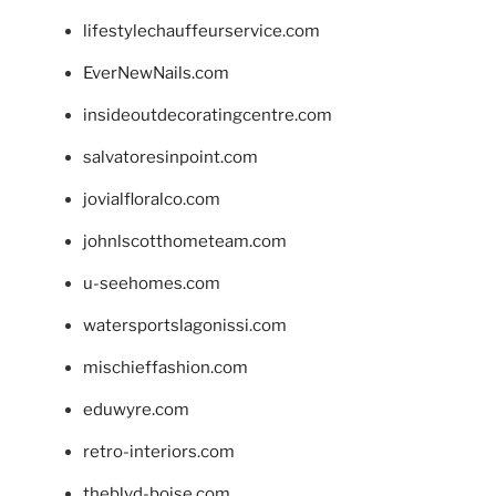
lifestylechauffeurservice.com
EverNewNails.com
insideoutdecoratingcentre.com
salvatoresinpoint.com
jovialfloralco.com
johnlscotthometeam.com
u-seehomes.com
watersportslagonissi.com
mischieffashion.com
eduwyre.com
retro-interiors.com
theblvd-boise.com