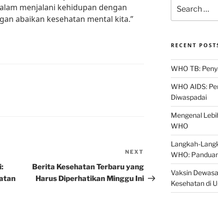
Search
alam menjalani kehidupan dengan
for:
angan abaikan kesehatan mental kita.”
RECENT POST
WHO TB: Penyak
WHO AIDS: Pen
Diwaspadai
Mengenal Lebih
WHO
Langkah-Langk
NEXT
Next
WHO: Panduan
Post
:
Berita Kesehatan Terbaru yang
Vaksin Dewasa
atan
Harus Diperhatikan Minggu Ini
Kesehatan di 