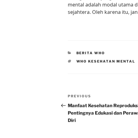
mental adalah modal utama d
sejahtera. Oleh karena itu, j
CATEGORIES
BERITA WHO
TAGS
WHO KESEHATAN MENTAL
Post
Previous
PREVIOUS
navigation
Post
Manfaat Kesehatan Reproduksi
Pentingnya Edukasi dan Peraw
Diri