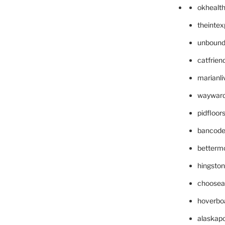
okhealt
theinte
unbound
catfrien
marianli
wayward
pidfloo
bancode
betterm
hingsto
choosea
hoverbo
alaskapo