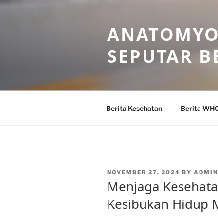
Skip
to
ANATOMYO
content
SEPUTAR B
Berita Kesehatan
Berita WH
POSTED
NOVEMBER 27, 2024
BY
ADMI
ON
Menjaga Kesehata
Kesibukan Hidup 