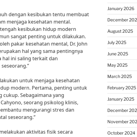
January 2026
enuh dengan kesibukan tentu membuat
December 20
alam menjaga kesehatan mental.
 tengah kesibukan hidup modern
August 2025
mun sangat penting untuk dilakukan.
July 2025
leh pakar kesehatan mental, Dr. John
erupakan hal yang sama pentingnya
June 2025
hal ini saling terkait dan
May 2025
 seseorang.”
March 2025
dilakukan untuk menjaga kesehatan
idup modern. Pertama, penting untuk
February 2025
ng cukup. Sebagaimana yang
January 2025
 Cahyono, seorang psikolog klinis,
 membantu mengurangi stres dan
December 20
al seseorang.”
November 20
 melakukan aktivitas fisik secara
October 2024