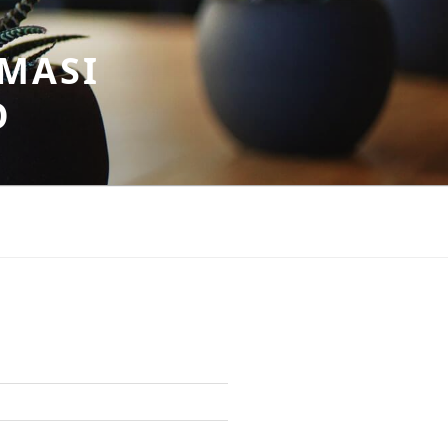
MASI
O