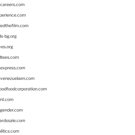
hcareers.com
xperience.com
edthefilm.com
ds-bg.org
ves.org
tees.com
rsexpress.com
venezuelaen.com
oodfoodcorporation.com
nnt.com
gender.com
ardssale.com
litics.com