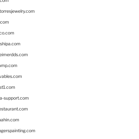
.com
torresjewelry.com
s.com
ico.com
shipa.com
eimerdds.com
camp.com
ivables.com
st1.com
la-support.com
estaurant.com
uahin.com
erspainting.com