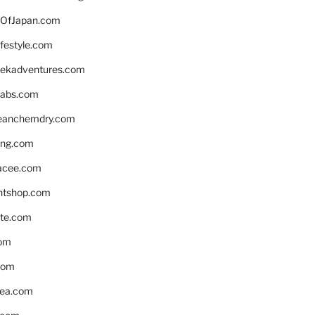
OfJapan.com
ifestyle.com
eekadventures.com
labs.com
leanchemdry.com
ing.com
acee.com
ntshop.com
te.com
om
com
ea.com