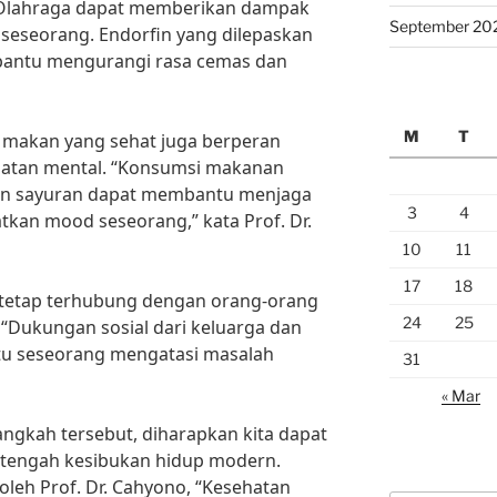
, “Olahraga dapat memberikan dampak
September 20
 seseorang. Endorfin yang dilepaskan
bantu mengurangi rasa cemas dan
M
T
a makan yang sehat juga berperan
hatan mental. “Konsumsi makanan
dan sayuran dapat membantu menjaga
3
4
kan mood seseorang,” kata Prof. Dr.
10
11
17
18
uk tetap terhubung dengan orang-orang
24
25
 “Dukungan sosial dari keluarga dan
u seseorang mengatasi masalah
31
« Mar
ngkah tersebut, diharapkan kita dapat
 tengah kesibukan hidup modern.
leh Prof. Dr. Cahyono, “Kesehatan