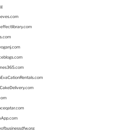
rg
neves.com
ffectlibrary.com
ns.com
yoganj.com
rceblogs.com
ames365.com
EvaCationRentals.com
rCakeDelivery.com
.com
enceqatar.com
aApp.com
eofbusinessdfw.org