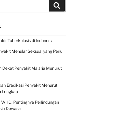
Search
S
it Tuberkulosis di Indonesia
yakit Menular Seksual yang Perlu
 Dekat Penyakit Malaria Menurut
ah Eradikasi Penyakit Menurut
 Lengkap
 WHO: Pentingnya Perlindungan
Usia Dewasa