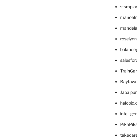
stsmp.o
manoel
mandelae
roselyn
balance
salesfo
TrainG
Baytown
Jabalpu
halobjd
intellig
PikaPik
takecar