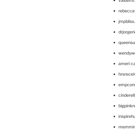
valueml
rebecca
jmpblis
drjorger
queensu
wendyw
ameri-
hrsrece
empcon
cinderel
bigpinkr
inspireh
memming