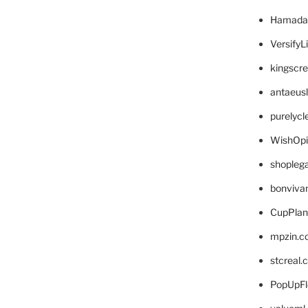
Hamada
VersifyL
kingscr
antaeus
purelyc
WishOp
shopleg
bonviva
CupPlan
mpzin.c
stcreal.
PopUpFl