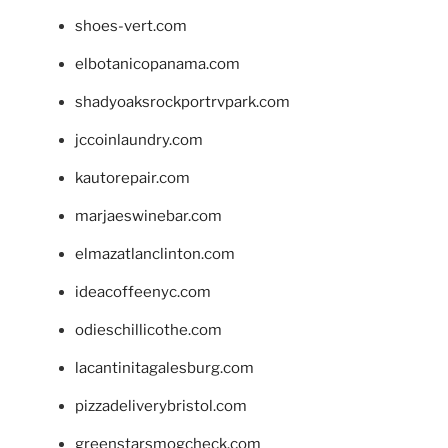
shoes-vert.com
elbotanicopanama.com
shadyoaksrockportrvpark.com
jccoinlaundry.com
kautorepair.com
marjaeswinebar.com
elmazatlanclinton.com
ideacoffeenyc.com
odieschillicothe.com
lacantinitagalesburg.com
pizzadeliverybristol.com
greenstarsmogcheck.com