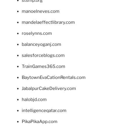
stsmp.org
manoelneves.com
mandelaeffectlibrary.com
roselynns.com
balanceyoganj.com
salesforceblogs.com
TrainGames365.com
BaytownEvaCationRentals.com
JabalpurCakeDelivery.com
halobjd.com
intelligenceqatar.com
PikaPikaApp.com