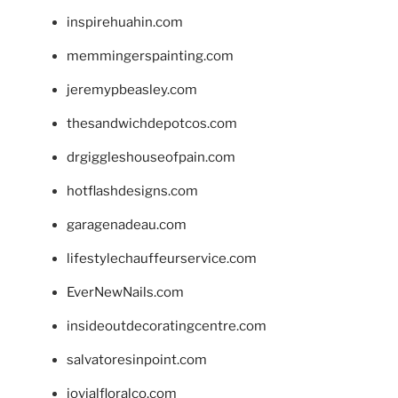
inspirehuahin.com
memmingerspainting.com
jeremypbeasley.com
thesandwichdepotcos.com
drgiggleshouseofpain.com
hotflashdesigns.com
garagenadeau.com
lifestylechauffeurservice.com
EverNewNails.com
insideoutdecoratingcentre.com
salvatoresinpoint.com
jovialfloralco.com