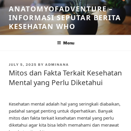
Skip
ANATOMYOFADVENTURE –
to
INFORMASI SEPUTAR BERITA
content
KESEHATAN WHO
Menu
POSTED
JULY 5, 2025
BY
ADMINANA
ON
Mitos dan Fakta Terkait Kesehatan
Mental yang Perlu Diketahui
Kesehatan mental adalah hal yang seringkali diabaikan,
padahal sangat penting untuk diperhatikan. Banyak
mitos dan fakta terkait kesehatan mental yang perlu
diketahui agar kita bisa lebih memahami dan merawat