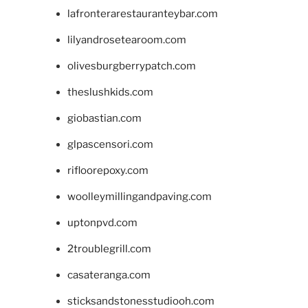
lafronterarestauranteybar.com
lilyandrosetearoom.com
olivesburgberrypatch.com
theslushkids.com
giobastian.com
glpascensori.com
rifloorepoxy.com
woolleymillingandpaving.com
uptonpvd.com
2troublegrill.com
casateranga.com
sticksandstonesstudiooh.com