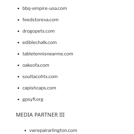
bbq-empire-usa.com
feedstoreva.com
drogopets.com
ediblechalk.com
tabletennisnearme.com
oaksofa.com
soultacohtx.com
capishcaps.com
gpsyfl.org
MEDIA PARTNER III
vwrepairarlington.com