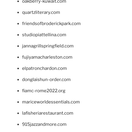
oakberry-kuwait.com
quartzliterary.com
friendsofbroderickpark.com
studiopiattellina.com
jannagrillspringfield.com
fujiyamacharleston.com
elpatronchardon.com
donglaishun-order.com
fiamc-rome2022.org
mariceworldessentials.com
lafisheriarestaurant.com
915jazzandmore.com