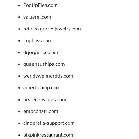
PopUpFlea.com
valueml.com
rebeccatorresjewelry.com
jmpbliss.com
drjorgerico.com
queensushipa.com
wendyweimerdds.com
ameri-camp.com
hrsreceivables.com
empconst1.com
cinderella-support.com
bigpinkrestaurant.com