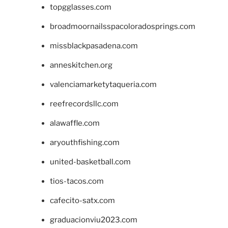
topgglasses.com
broadmoornailsspacoloradosprings.com
missblackpasadena.com
anneskitchen.org
valenciamarketytaqueria.com
reefrecordsllc.com
alawaffle.com
aryouthfishing.com
united-basketball.com
tios-tacos.com
cafecito-satx.com
graduacionviu2023.com