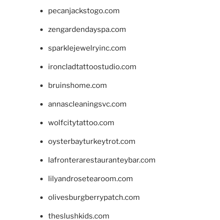
pecanjackstogo.com
zengardendayspa.com
sparklejewelryinc.com
ironcladtattoostudio.com
bruinshome.com
annascleaningsvc.com
wolfcitytattoo.com
oysterbayturkeytrot.com
lafronterarestauranteybar.com
lilyandrosetearoom.com
olivesburgberrypatch.com
theslushkids.com