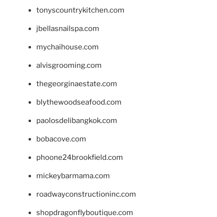
tonyscountrykitchen.com
jbellasnailspa.com
mychaihouse.com
alvisgrooming.com
thegeorginaestate.com
blythewoodseafood.com
paolosdelibangkok.com
bobacove.com
phoone24brookfield.com
mickeybarmama.com
roadwayconstructioninc.com
shopdragonflyboutique.com