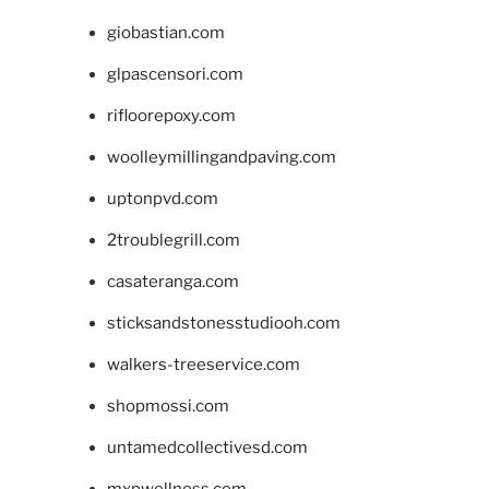
giobastian.com
glpascensori.com
rifloorepoxy.com
woolleymillingandpaving.com
uptonpvd.com
2troublegrill.com
casateranga.com
sticksandstonesstudiooh.com
walkers-treeservice.com
shopmossi.com
untamedcollectivesd.com
mxpwellness.com