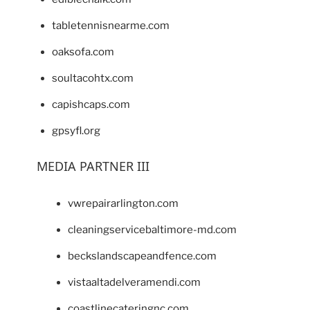
tabletennisnearme.com
oaksofa.com
soultacohtx.com
capishcaps.com
gpsyfl.org
MEDIA PARTNER III
vwrepairarlington.com
cleaningservicebaltimore-md.com
beckslandscapeandfence.com
vistaaltadelveramendi.com
coastlinecateringnc.com