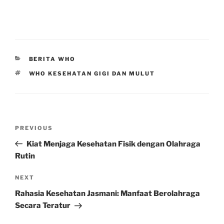
CATEGORIES
BERITA WHO
TAGS
WHO KESEHATAN GIGI DAN MULUT
Post
Previous
PREVIOUS
navigation
Post
Kiat Menjaga Kesehatan Fisik dengan Olahraga
Rutin
Next
NEXT
Post
Rahasia Kesehatan Jasmani: Manfaat Berolahraga
Secara Teratur