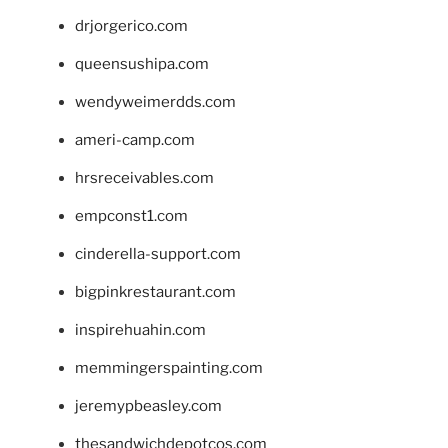
drjorgerico.com
queensushipa.com
wendyweimerdds.com
ameri-camp.com
hrsreceivables.com
empconst1.com
cinderella-support.com
bigpinkrestaurant.com
inspirehuahin.com
memmingerspainting.com
jeremypbeasley.com
thesandwichdepotcos.com