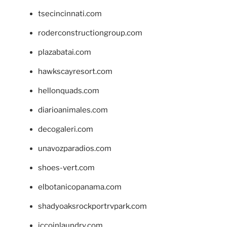
tsecincinnati.com
roderconstructiongroup.com
plazabatai.com
hawkscayresort.com
hellonquads.com
diarioanimales.com
decogaleri.com
unavozparadios.com
shoes-vert.com
elbotanicopanama.com
shadyoaksrockportrvpark.com
jccoinlaundry.com