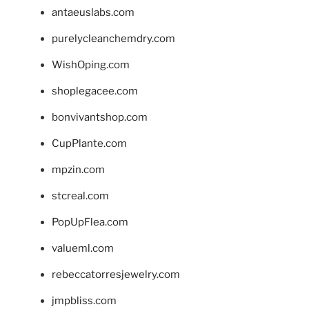
antaeuslabs.com
purelycleanchemdry.com
WishOping.com
shoplegacee.com
bonvivantshop.com
CupPlante.com
mpzin.com
stcreal.com
PopUpFlea.com
valueml.com
rebeccatorresjewelry.com
jmpbliss.com