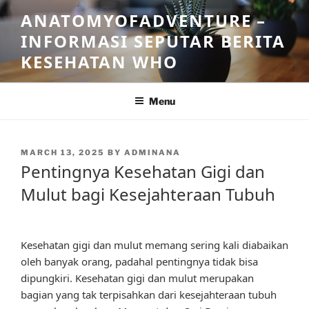
Skip
ANATOMYOFADVENTURE –
to
INFORMASI SEPUTAR BERITA
content
KESEHATAN WHO
Menu
POSTED
MARCH 13, 2025
BY
ADMINANA
ON
Pentingnya Kesehatan Gigi dan
Mulut bagi Kesejahteraan Tubuh
Kesehatan gigi dan mulut memang sering kali diabaikan
oleh banyak orang, padahal pentingnya tidak bisa
dipungkiri. Kesehatan gigi dan mulut merupakan
bagian yang tak terpisahkan dari kesejahteraan tubuh