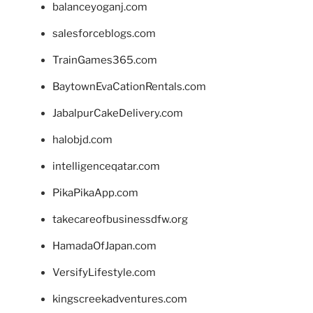
balanceyoganj.com
salesforceblogs.com
TrainGames365.com
BaytownEvaCationRentals.com
JabalpurCakeDelivery.com
halobjd.com
intelligenceqatar.com
PikaPikaApp.com
takecareofbusinessdfw.org
HamadaOfJapan.com
VersifyLifestyle.com
kingscreekadventures.com