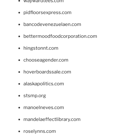
waywardtees.com
pidfloorsexpress.com
bancodevenezuelaen.com
bettermoodfoodcorporation.com
hingstonnt.com
chooseagender.com
hoverboardssale.com
alaskapolitics.com
stsmp.org
manoelneves.com
mandelaeffectlibrary.com
roselynns.com