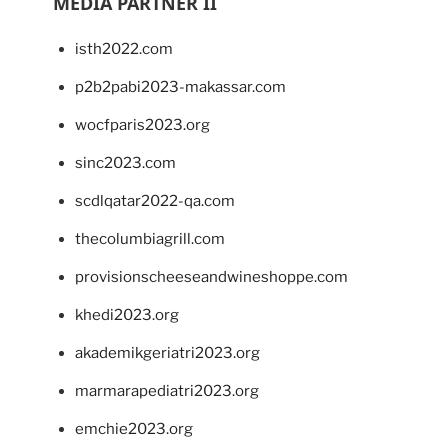
MEDIA PARTNER II
isth2022.com
p2b2pabi2023-makassar.com
wocfparis2023.org
sinc2023.com
scdlqatar2022-qa.com
thecolumbiagrill.com
provisionscheeseandwineshoppe.com
khedi2023.org
akademikgeriatri2023.org
marmarapediatri2023.org
emchie2023.org