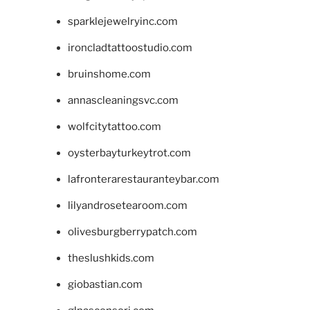
sparklejewelryinc.com
ironcladtattoostudio.com
bruinshome.com
annascleaningsvc.com
wolfcitytattoo.com
oysterbayturkeytrot.com
lafronterarestauranteybar.com
lilyandrosetearoom.com
olivesburgberrypatch.com
theslushkids.com
giobastian.com