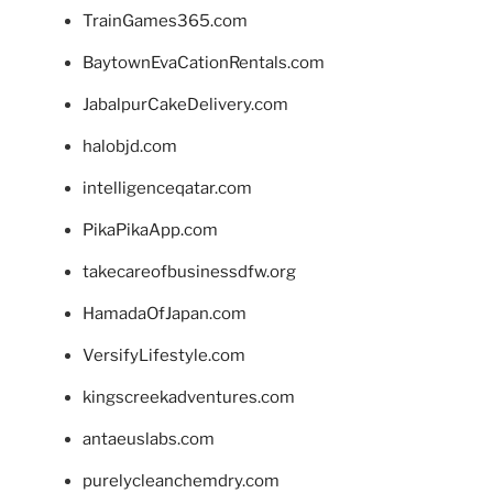
TrainGames365.com
BaytownEvaCationRentals.com
JabalpurCakeDelivery.com
halobjd.com
intelligenceqatar.com
PikaPikaApp.com
takecareofbusinessdfw.org
HamadaOfJapan.com
VersifyLifestyle.com
kingscreekadventures.com
antaeuslabs.com
purelycleanchemdry.com