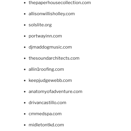
thepaperhousecollection.com
allisonwillisholley.com
solslite.org
portwayinn.com
djmaddogmusic.com
thesoundarchitects.com
allin1roofing.com
keepjudgewebb.com
anatomyofadventure.com
drivancastillo.com
cmmedspa.com
midletontkd.com