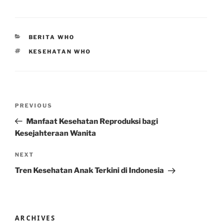
CATEGORIES
BERITA WHO
TAGS
KESEHATAN WHO
Post
Previous
PREVIOUS
navigation
Post
Manfaat Kesehatan Reproduksi bagi
Kesejahteraan Wanita
Next
NEXT
Post
Tren Kesehatan Anak Terkini di Indonesia
ARCHIVES