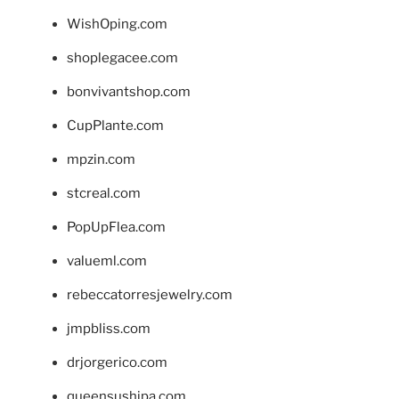
WishOping.com
shoplegacee.com
bonvivantshop.com
CupPlante.com
mpzin.com
stcreal.com
PopUpFlea.com
valueml.com
rebeccatorresjewelry.com
jmpbliss.com
drjorgerico.com
queensushipa.com