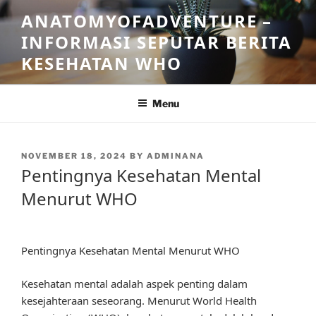
Skip
ANATOMYOFADVENTURE –
to
INFORMASI SEPUTAR BERITA
content
KESEHATAN WHO
Menu
POSTED
NOVEMBER 18, 2024
BY
ADMINANA
ON
Pentingnya Kesehatan Mental
Menurut WHO
Pentingnya Kesehatan Mental Menurut WHO
Kesehatan mental adalah aspek penting dalam
kesejahteraan seseorang. Menurut World Health