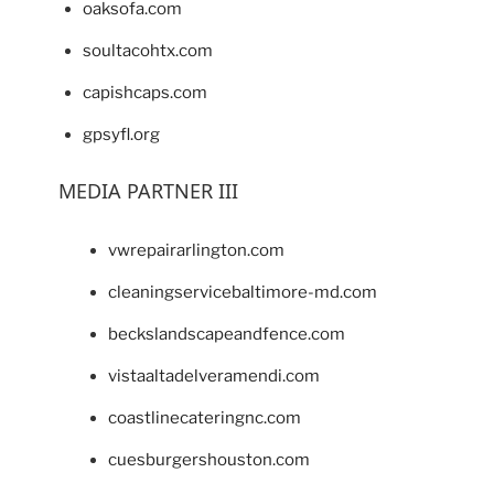
oaksofa.com
soultacohtx.com
capishcaps.com
gpsyfl.org
MEDIA PARTNER III
vwrepairarlington.com
cleaningservicebaltimore-md.com
beckslandscapeandfence.com
vistaaltadelveramendi.com
coastlinecateringnc.com
cuesburgershouston.com