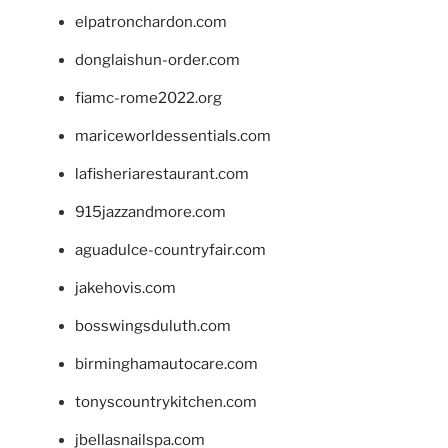
elpatronchardon.com
donglaishun-order.com
fiamc-rome2022.org
mariceworldessentials.com
lafisheriarestaurant.com
915jazzandmore.com
aguadulce-countryfair.com
jakehovis.com
bosswingsduluth.com
birminghamautocare.com
tonyscountrykitchen.com
jbellasnailspa.com