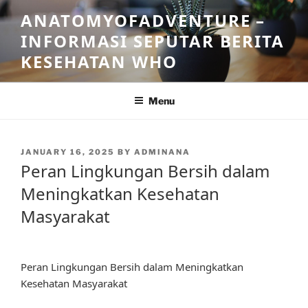
Skip
ANATOMYOFADVENTURE –
to
INFORMASI SEPUTAR BERITA
content
KESEHATAN WHO
Menu
POSTED
JANUARY 16, 2025
BY
ADMINANA
ON
Peran Lingkungan Bersih dalam
Meningkatkan Kesehatan
Masyarakat
Peran Lingkungan Bersih dalam Meningkatkan
Kesehatan Masyarakat