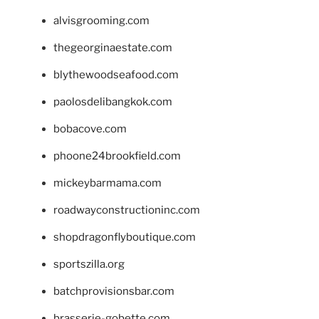
alvisgrooming.com
thegeorginaestate.com
blythewoodseafood.com
paolosdelibangkok.com
bobacove.com
phoone24brookfield.com
mickeybarmama.com
roadwayconstructioninc.com
shopdragonflyboutique.com
sportszilla.org
batchprovisionsbar.com
brasserie-gobette.com