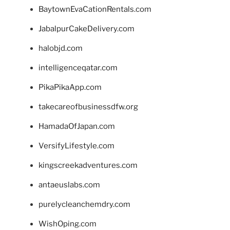
BaytownEvaCationRentals.com
JabalpurCakeDelivery.com
halobjd.com
intelligenceqatar.com
PikaPikaApp.com
takecareofbusinessdfw.org
HamadaOfJapan.com
VersifyLifestyle.com
kingscreekadventures.com
antaeuslabs.com
purelycleanchemdry.com
WishOping.com