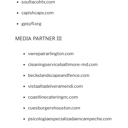
soultacohtx.com
capishcaps.com
gpsyfl.org
MEDIA PARTNER III
vwrepairarlington.com
cleaningservicebaltimore-md.com
beckslandscapeandfence.com
vistaaltadelveramendi.com
coastlinecateringnc.com
cuesburgershouston.com
psicologiaespecializadaencampeche.com