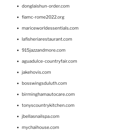
donglaishun-order.com
fiamc-rome2022.org
mariceworldessentials.com
lafisheriarestaurant.com
915jazzandmore.com
aguadulce-countryfair.com
jakehovis.com
bosswingsduluth.com
birminghamautocare.com
tonyscountrykitchen.com
jbellasnailspa.com
mychaihouse.com