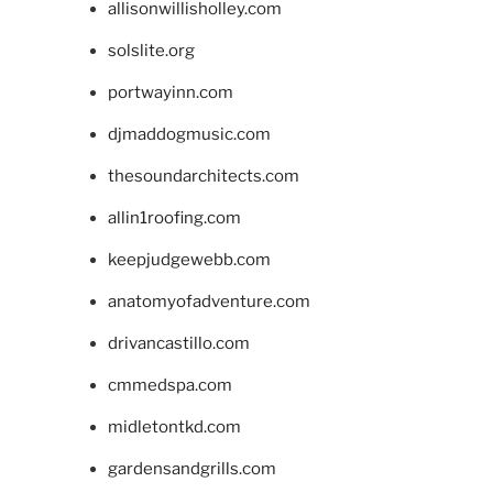
allisonwillisholley.com
solslite.org
portwayinn.com
djmaddogmusic.com
thesoundarchitects.com
allin1roofing.com
keepjudgewebb.com
anatomyofadventure.com
drivancastillo.com
cmmedspa.com
midletontkd.com
gardensandgrills.com