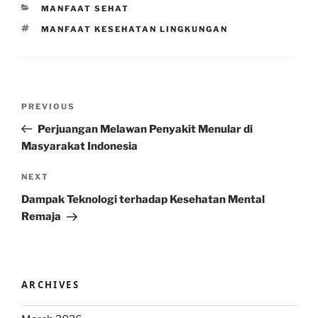
CATEGORIES
MANFAAT SEHAT
TAGS
MANFAAT KESEHATAN LINGKUNGAN
Post
Previous
PREVIOUS
navigation
Post
Perjuangan Melawan Penyakit Menular di
Masyarakat Indonesia
Next
NEXT
Post
Dampak Teknologi terhadap Kesehatan Mental
Remaja
ARCHIVES