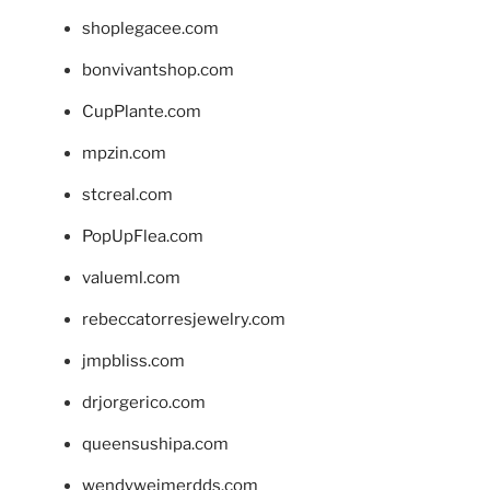
shoplegacee.com
bonvivantshop.com
CupPlante.com
mpzin.com
stcreal.com
PopUpFlea.com
valueml.com
rebeccatorresjewelry.com
jmpbliss.com
drjorgerico.com
queensushipa.com
wendyweimerdds.com