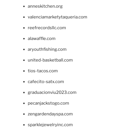
anneskitchen.org
valenciamarketytaqueria.com
reefrecordsllc.com
alawaffle.com
aryouthfishing.com
united-basketball.com
tios-tacos.com
cafecito-satx.com
graduacionviu2023.com
pecanjackstogo.com
zengardendayspa.com
sparklejewelryinc.com