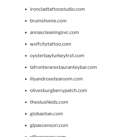
ironcladtattoostudio.com
bruinshome.com
annascleaningsvc.com
wolfcitytattoo.com
oysterbayturkeytrot.com
lafronterarestauranteybar.com
lilyandrosetearoom.com
olivesburgberrypatch.com
theslushkids.com
giobastian.com
glpascensori.com
rifloorepoxy.com