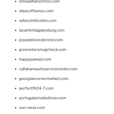
elmazatlanclinton.com
ideacoffeenyc.com
odieschillicothe.com
lacantinitagalesburg.com
pizzadeliverybristol.com
greenstarsmogcheck.com
happypawspl.com
callahansautoservicecenter.com
georgiascornermarket.com
perfectfit24-7.com
portugalprivatedriver.com
von-racer.com