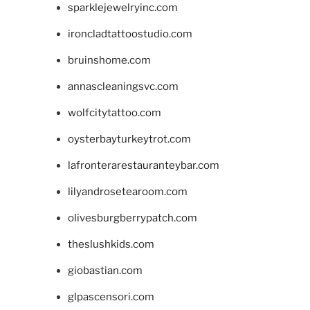
sparklejewelryinc.com
ironcladtattoostudio.com
bruinshome.com
annascleaningsvc.com
wolfcitytattoo.com
oysterbayturkeytrot.com
lafronterarestauranteybar.com
lilyandrosetearoom.com
olivesburgberrypatch.com
theslushkids.com
giobastian.com
glpascensori.com