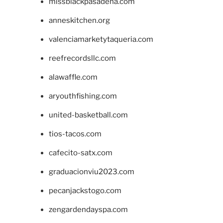
missblackpasadena.com
anneskitchen.org
valenciamarketytaqueria.com
reefrecordsllc.com
alawaffle.com
aryouthfishing.com
united-basketball.com
tios-tacos.com
cafecito-satx.com
graduacionviu2023.com
pecanjackstogo.com
zengardendayspa.com