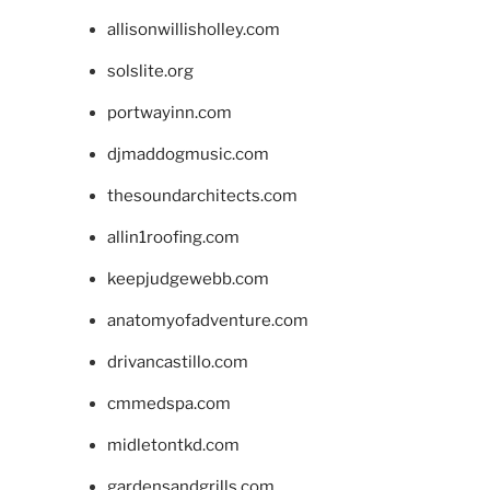
allisonwillisholley.com
solslite.org
portwayinn.com
djmaddogmusic.com
thesoundarchitects.com
allin1roofing.com
keepjudgewebb.com
anatomyofadventure.com
drivancastillo.com
cmmedspa.com
midletontkd.com
gardensandgrills.com