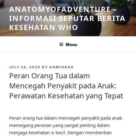
Skip
ANATOMYOFADVENTURE –
to
INFORMASI SEPUTAR BERITA
content
KESEHATAN WHO
Menu
POSTED
JULY 18, 2025
BY
ADMINANA
ON
Peran Orang Tua dalam
Mencegah Penyakit pada Anak:
Perawatan Kesehatan yang Tepat
Peran orang tua dalam mencegah penyakit pada anak
memegang peranan yang sangat penting dalam
menjaga kesehatan si kecil. Dengan memberikan