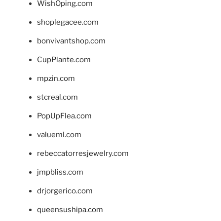
WishOping.com
shoplegacee.com
bonvivantshop.com
CupPlante.com
mpzin.com
stcreal.com
PopUpFlea.com
valueml.com
rebeccatorresjewelry.com
jmpbliss.com
drjorgerico.com
queensushipa.com