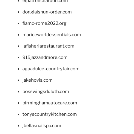
elpatronchardon.com
donglaishun-order.com
fiamc-rome2022.org
mariceworldessentials.com
lafisheriarestaurant.com
915jazzandmore.com
aguadulce-countryfair.com
jakehovis.com
bosswingsduluth.com
birminghamautocare.com
tonyscountrykitchen.com
jbellasnailspa.com