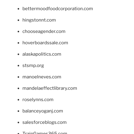
bettermoodfoodcorporation.com
hingstonnt.com
chooseagender.com
hoverboardssale.com
alaskapolitics.com
stsmp.org
manoelneves.com
mandelaeffectlibrary.com
roselynns.com
balanceyoganj.com
salesforceblogs.com
TrainGames365.com