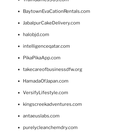
BaytownEvaCationRentals.com
JabalpurCakeDelivery.com
halobjd.com
intelligenceqatar.com
PikaPikaApp.com
takecareofbusinessdfw.org
HamadaOfJapan.com
VersifyLifestyle.com
kingscreekadventures.com
antaeuslabs.com
purelycleanchemdry.com