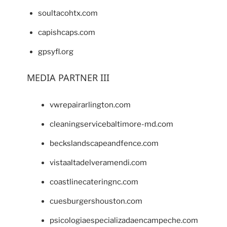
soultacohtx.com
capishcaps.com
gpsyfl.org
MEDIA PARTNER III
vwrepairarlington.com
cleaningservicebaltimore-md.com
beckslandscapeandfence.com
vistaaltadelveramendi.com
coastlinecateringnc.com
cuesburgershouston.com
psicologiaespecializadaencampeche.com