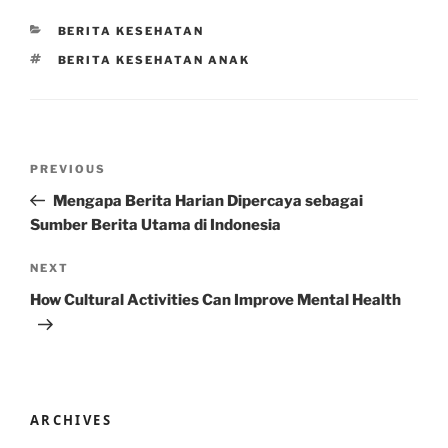
CATEGORIES
BERITA KESEHATAN
TAGS
BERITA KESEHATAN ANAK
Post
Previous
PREVIOUS
navigation
Post
Mengapa Berita Harian Dipercaya sebagai
Sumber Berita Utama di Indonesia
Next
NEXT
Post
How Cultural Activities Can Improve Mental Health
ARCHIVES