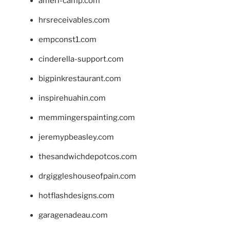
ameri-camp.com
hrsreceivables.com
empconst1.com
cinderella-support.com
bigpinkrestaurant.com
inspirehuahin.com
memmingerspainting.com
jeremypbeasley.com
thesandwichdepotcos.com
drgiggleshouseofpain.com
hotflashdesigns.com
garagenadeau.com