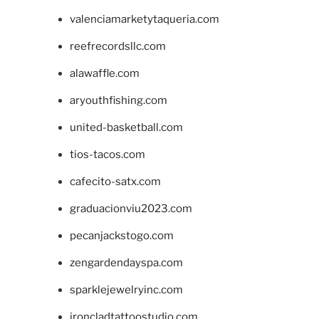
valenciamarketytaqueria.com
reefrecordsllc.com
alawaffle.com
aryouthfishing.com
united-basketball.com
tios-tacos.com
cafecito-satx.com
graduacionviu2023.com
pecanjackstogo.com
zengardendayspa.com
sparklejewelryinc.com
ironcladtattoostudio.com