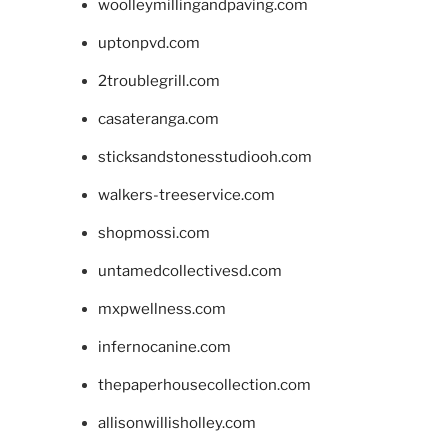
woolleymillingandpaving.com
uptonpvd.com
2troublegrill.com
casateranga.com
sticksandstonesstudiooh.com
walkers-treeservice.com
shopmossi.com
untamedcollectivesd.com
mxpwellness.com
infernocanine.com
thepaperhousecollection.com
allisonwillisholley.com