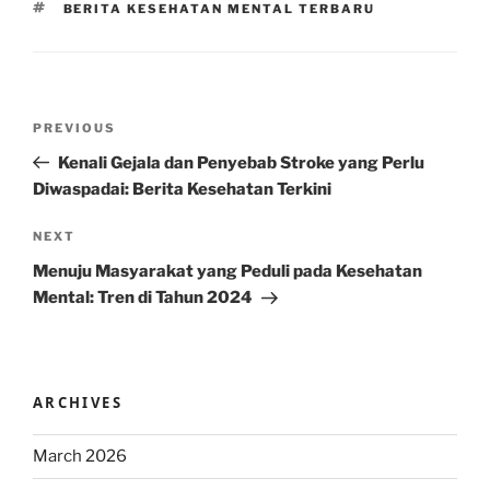
TAGS
BERITA KESEHATAN MENTAL TERBARU
Post
Previous
PREVIOUS
navigation
Post
Kenali Gejala dan Penyebab Stroke yang Perlu
Diwaspadai: Berita Kesehatan Terkini
Next
NEXT
Post
Menuju Masyarakat yang Peduli pada Kesehatan
Mental: Tren di Tahun 2024
ARCHIVES
March 2026