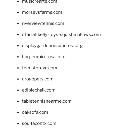
musicrearte.com
morseysfarms.com
riverviewtennis.com
official-kelly-toys-squishmallows.com
displaygardenonsuncrest.org
bbq-empire-usa.com
feedstoreva.com
drogopets.com
ediblechalk.com
tabletennisnearme.com
oaksofa.com
soultacohtx.com