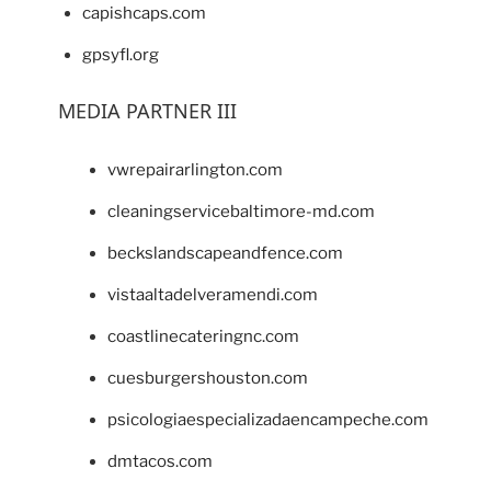
capishcaps.com
gpsyfl.org
MEDIA PARTNER III
vwrepairarlington.com
cleaningservicebaltimore-md.com
beckslandscapeandfence.com
vistaaltadelveramendi.com
coastlinecateringnc.com
cuesburgershouston.com
psicologiaespecializadaencampeche.com
dmtacos.com