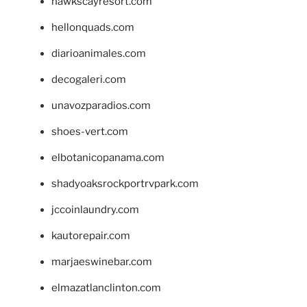
hawkscayresort.com
hellonquads.com
diarioanimales.com
decogaleri.com
unavozparadios.com
shoes-vert.com
elbotanicopanama.com
shadyoaksrockportrvpark.com
jccoinlaundry.com
kautorepair.com
marjaeswinebar.com
elmazatlanclinton.com