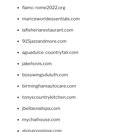
fiamc-rome2022.org
mariceworldessentials.com
lafisheriarestaurant.com
915jazzandmore.com
aguadulce-countryfair.com
jakehovis.com
bosswingsduluth.com
birminghamautocare.com
tonyscountrykitchen.com
jbellasnailspa.com
mychaihouse.com
alvisgrooming.com