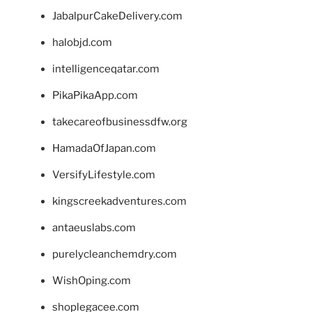
JabalpurCakeDelivery.com
halobjd.com
intelligenceqatar.com
PikaPikaApp.com
takecareofbusinessdfw.org
HamadaOfJapan.com
VersifyLifestyle.com
kingscreekadventures.com
antaeuslabs.com
purelycleanchemdry.com
WishOping.com
shoplegacee.com