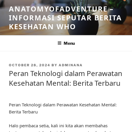
Skip
ANATOMYOFADVENTURE –
to
INFORMASI SEPUTAR BERITA
content
KESEHATAN WHO
Menu
POSTED
OCTOBER 28, 2024
BY
ADMINANA
ON
Peran Teknologi dalam Perawatan
Kesehatan Mental: Berita Terbaru
Peran Teknologi dalam Perawatan Kesehatan Mental:
Berita Terbaru
Halo pembaca setia, kali ini kita akan membahas