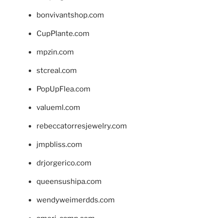
bonvivantshop.com
CupPlante.com
mpzin.com
stcreal.com
PopUpFlea.com
valueml.com
rebeccatorresjewelry.com
jmpbliss.com
drjorgerico.com
queensushipa.com
wendyweimerdds.com