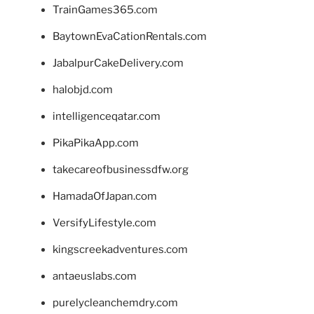
TrainGames365.com
BaytownEvaCationRentals.com
JabalpurCakeDelivery.com
halobjd.com
intelligenceqatar.com
PikaPikaApp.com
takecareofbusinessdfw.org
HamadaOfJapan.com
VersifyLifestyle.com
kingscreekadventures.com
antaeuslabs.com
purelycleanchemdry.com