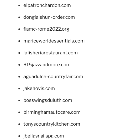
elpatronchardon.com
donglaishun-order.com
fiamc-rome2022.org
mariceworldessentials.com
lafisheriarestaurant.com
915jazzandmore.com
aguadulce-countryfair.com
jakehovis.com
bosswingsduluth.com
birminghamautocare.com
tonyscountrykitchen.com
jbellasnailspa.com