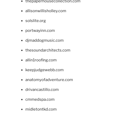
thepaperhousecollection.com
allisonwillisholley.com
solslite.org
portwayinn.com
djmaddogmusic.com
thesoundarchitects.com
allin1roofing.com
keepjudgewebb.com
anatomyofadventure.com
drivancastillo.com
cmmedspa.com
midletontkd.com