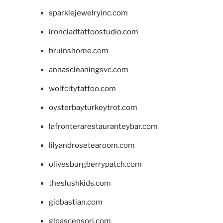
sparklejewelryinc.com
ironcladtattoostudio.com
bruinshome.com
annascleaningsvc.com
wolfcitytattoo.com
oysterbayturkeytrot.com
lafronterarestauranteybar.com
lilyandrosetearoom.com
olivesburgberrypatch.com
theslushkids.com
giobastian.com
glpascensori.com