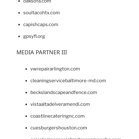
oaksofa.com
soultacohtx.com
capishcaps.com
gpsyfl.org
MEDIA PARTNER III
vwrepairarlington.com
cleaningservicebaltimore-md.com
beckslandscapeandfence.com
vistaaltadelveramendi.com
coastlinecateringnc.com
cuesburgershouston.com