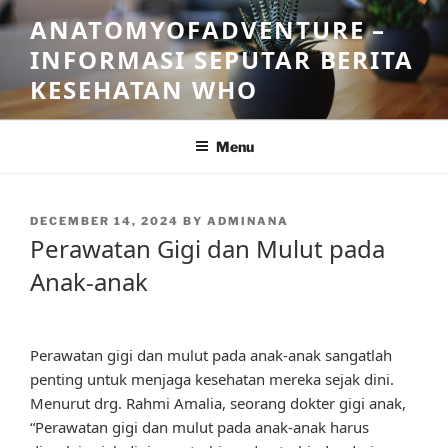
Skip
ANATOMYOFADVENTURE –
to
INFORMASI SEPUTAR BERITA
content
KESEHATAN WHO
Menu
POSTED
DECEMBER 14, 2024
BY
ADMINANA
ON
Perawatan Gigi dan Mulut pada
Anak-anak
Perawatan gigi dan mulut pada anak-anak sangatlah
penting untuk menjaga kesehatan mereka sejak dini.
Menurut drg. Rahmi Amalia, seorang dokter gigi anak,
“Perawatan gigi dan mulut pada anak-anak harus