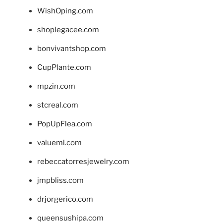
WishOping.com
shoplegacee.com
bonvivantshop.com
CupPlante.com
mpzin.com
stcreal.com
PopUpFlea.com
valueml.com
rebeccatorresjewelry.com
jmpbliss.com
drjorgerico.com
queensushipa.com