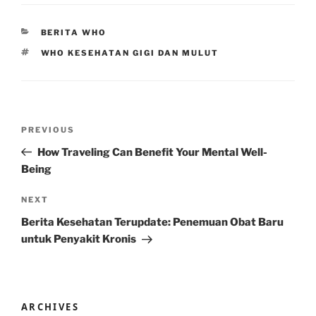
CATEGORIES
BERITA WHO
TAGS
WHO KESEHATAN GIGI DAN MULUT
Post
Previous
PREVIOUS
navigation
Post
How Traveling Can Benefit Your Mental Well-
Being
Next
NEXT
Post
Berita Kesehatan Terupdate: Penemuan Obat Baru
untuk Penyakit Kronis
ARCHIVES