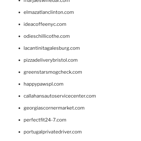
marjaeswinebar.com
elmazatlanclinton.com
ideacoffeenyc.com
odieschillicothe.com
lacantinitagalesburg.com
pizzadeliverybristol.com
greenstarsmogcheck.com
happypawspl.com
callahansautoservicecenter.com
georgiascornermarket.com
perfectfit24-7.com
portugalprivatedriver.com