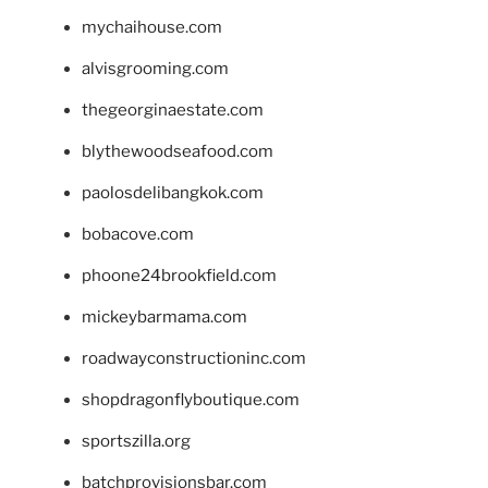
mychaihouse.com
alvisgrooming.com
thegeorginaestate.com
blythewoodseafood.com
paolosdelibangkok.com
bobacove.com
phoone24brookfield.com
mickeybarmama.com
roadwayconstructioninc.com
shopdragonflyboutique.com
sportszilla.org
batchprovisionsbar.com