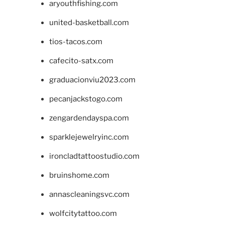
aryouthfishing.com
united-basketball.com
tios-tacos.com
cafecito-satx.com
graduacionviu2023.com
pecanjackstogo.com
zengardendayspa.com
sparklejewelryinc.com
ironcladtattoostudio.com
bruinshome.com
annascleaningsvc.com
wolfcitytattoo.com