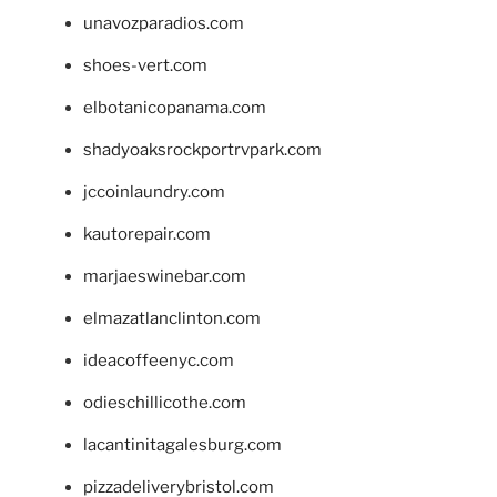
unavozparadios.com
shoes-vert.com
elbotanicopanama.com
shadyoaksrockportrvpark.com
jccoinlaundry.com
kautorepair.com
marjaeswinebar.com
elmazatlanclinton.com
ideacoffeenyc.com
odieschillicothe.com
lacantinitagalesburg.com
pizzadeliverybristol.com