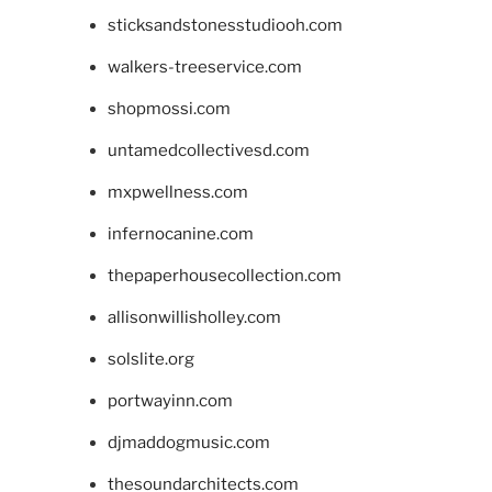
sticksandstonesstudiooh.com
walkers-treeservice.com
shopmossi.com
untamedcollectivesd.com
mxpwellness.com
infernocanine.com
thepaperhousecollection.com
allisonwillisholley.com
solslite.org
portwayinn.com
djmaddogmusic.com
thesoundarchitects.com