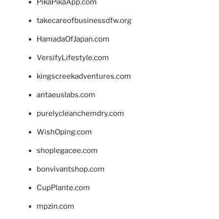
PikaPikaApp.com
takecareofbusinessdfw.org
HamadaOfJapan.com
VersifyLifestyle.com
kingscreekadventures.com
antaeuslabs.com
purelycleanchemdry.com
WishOping.com
shoplegacee.com
bonvivantshop.com
CupPlante.com
mpzin.com