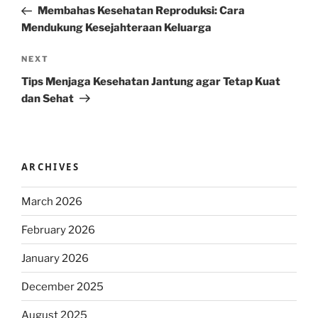
Post
Membahas Kesehatan Reproduksi: Cara
Mendukung Kesejahteraan Keluarga
Next
NEXT
Post
Tips Menjaga Kesehatan Jantung agar Tetap Kuat
dan Sehat
ARCHIVES
March 2026
February 2026
January 2026
December 2025
August 2025