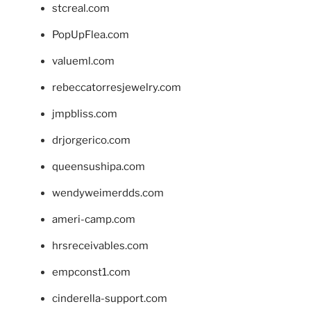
stcreal.com
PopUpFlea.com
valueml.com
rebeccatorresjewelry.com
jmpbliss.com
drjorgerico.com
queensushipa.com
wendyweimerdds.com
ameri-camp.com
hrsreceivables.com
empconst1.com
cinderella-support.com