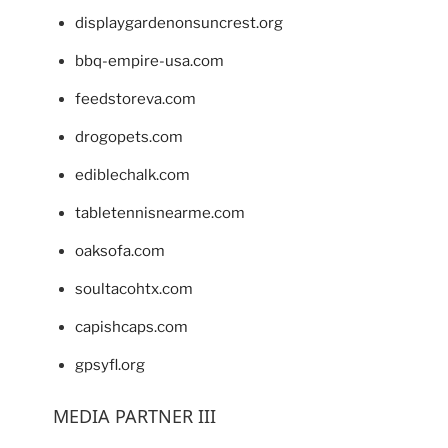
displaygardenonsuncrest.org
bbq-empire-usa.com
feedstoreva.com
drogopets.com
ediblechalk.com
tabletennisnearme.com
oaksofa.com
soultacohtx.com
capishcaps.com
gpsyfl.org
MEDIA PARTNER III