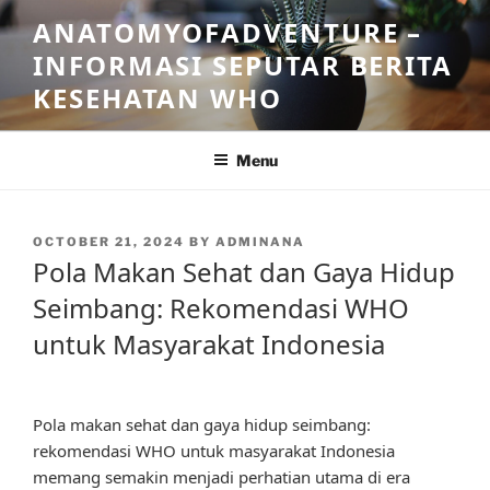
Skip
ANATOMYOFADVENTURE –
to
INFORMASI SEPUTAR BERITA
content
KESEHATAN WHO
Menu
POSTED
OCTOBER 21, 2024
BY
ADMINANA
ON
Pola Makan Sehat dan Gaya Hidup
Seimbang: Rekomendasi WHO
untuk Masyarakat Indonesia
Pola makan sehat dan gaya hidup seimbang:
rekomendasi WHO untuk masyarakat Indonesia
memang semakin menjadi perhatian utama di era