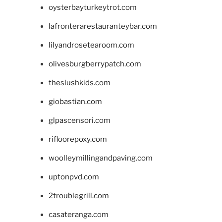
oysterbayturkeytrot.com
lafronterarestauranteybar.com
lilyandrosetearoom.com
olivesburgberrypatch.com
theslushkids.com
giobastian.com
glpascensori.com
rifloorepoxy.com
woolleymillingandpaving.com
uptonpvd.com
2troublegrill.com
casateranga.com