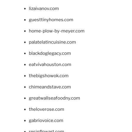
lizaivanov.com
guesttinyhomes.com
home-plow-by-meyer.com
palatelatincuisine.com
blackdoglegacy.com
eatvivahouston.com
thebigshowok.com
chimeandstave.com
greatwallseafoodny.com
theloverose.com
gabriovoice.com
resinflowart.com