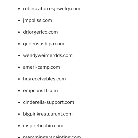
rebeccatorresjewelry.com
jmpbliss.com
drjorgerico.com
queensushipa.com
wendyweimerdds.com
ameri-camp.com
hrsreceivables.com
empconst1.com
cinderella-support.com
bigpinkrestaurant.com
inspirehuahin.com
memmingerspainting.com