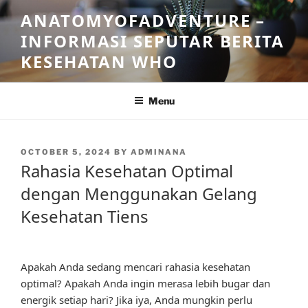
Skip
ANATOMYOFADVENTURE –
to
INFORMASI SEPUTAR BERITA
content
KESEHATAN WHO
Menu
POSTED
OCTOBER 5, 2024
BY
ADMINANA
ON
Rahasia Kesehatan Optimal
dengan Menggunakan Gelang
Kesehatan Tiens
Apakah Anda sedang mencari rahasia kesehatan
optimal? Apakah Anda ingin merasa lebih bugar dan
energik setiap hari? Jika iya, Anda mungkin perlu