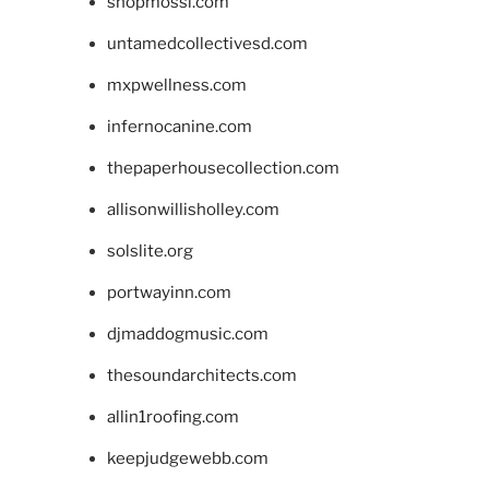
shopmossi.com
untamedcollectivesd.com
mxpwellness.com
infernocanine.com
thepaperhousecollection.com
allisonwillisholley.com
solslite.org
portwayinn.com
djmaddogmusic.com
thesoundarchitects.com
allin1roofing.com
keepjudgewebb.com