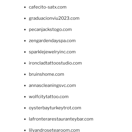
cafecito-satx.com
graduacionviu2023.com
pecanjackstogo.com
zengardendayspa.com
sparklejewelryinc.com
ironcladtattoostudio.com
bruinshome.com
annascleaningsvc.com
wolfcitytattoo.com
oysterbayturkeytrot.com
lafronterarestauranteybar.com
lilyandrosetearoom.com