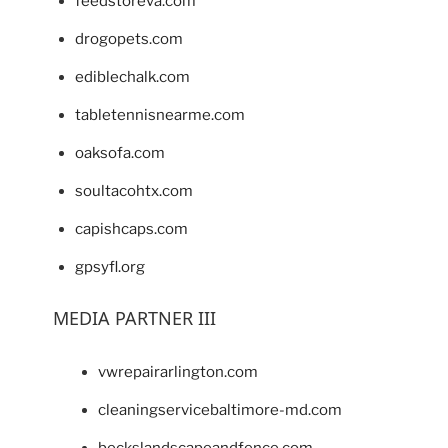
feedstoreva.com
drogopets.com
ediblechalk.com
tabletennisnearme.com
oaksofa.com
soultacohtx.com
capishcaps.com
gpsyfl.org
MEDIA PARTNER III
vwrepairarlington.com
cleaningservicebaltimore-md.com
beckslandscapeandfence.com