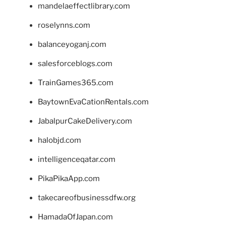
mandelaeffectlibrary.com
roselynns.com
balanceyoganj.com
salesforceblogs.com
TrainGames365.com
BaytownEvaCationRentals.com
JabalpurCakeDelivery.com
halobjd.com
intelligenceqatar.com
PikaPikaApp.com
takecareofbusinessdfw.org
HamadaOfJapan.com