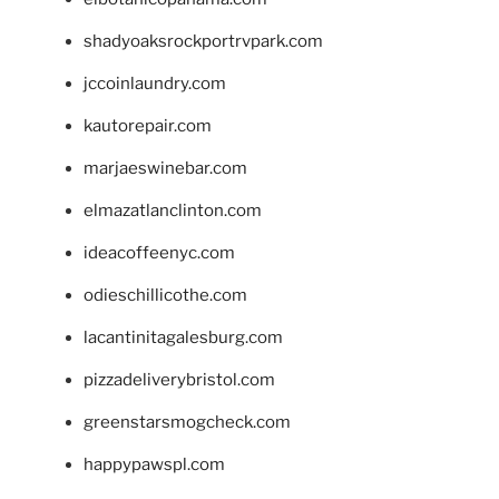
shadyoaksrockportrvpark.com
jccoinlaundry.com
kautorepair.com
marjaeswinebar.com
elmazatlanclinton.com
ideacoffeenyc.com
odieschillicothe.com
lacantinitagalesburg.com
pizzadeliverybristol.com
greenstarsmogcheck.com
happypawspl.com