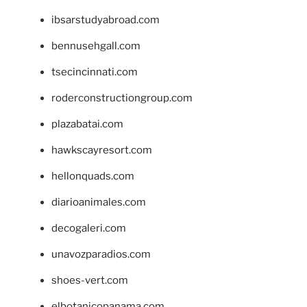
ibsarstudyabroad.com
bennusehgall.com
tsecincinnati.com
roderconstructiongroup.com
plazabatai.com
hawkscayresort.com
hellonquads.com
diarioanimales.com
decogaleri.com
unavozparadios.com
shoes-vert.com
elbotanicopanama.com