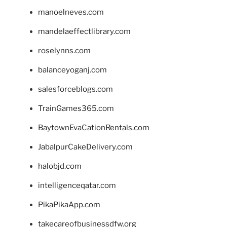
manoelneves.com
mandelaeffectlibrary.com
roselynns.com
balanceyoganj.com
salesforceblogs.com
TrainGames365.com
BaytownEvaCationRentals.com
JabalpurCakeDelivery.com
halobjd.com
intelligenceqatar.com
PikaPikaApp.com
takecareofbusinessdfw.org