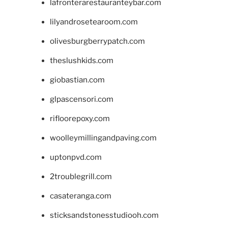
lafronterarestauranteybar.com
lilyandrosetearoom.com
olivesburgberrypatch.com
theslushkids.com
giobastian.com
glpascensori.com
rifloorepoxy.com
woolleymillingandpaving.com
uptonpvd.com
2troublegrill.com
casateranga.com
sticksandstonesstudiooh.com