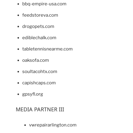
bbq-empire-usa.com
feedstoreva.com
drogopets.com
ediblechalk.com
tabletennisnearme.com
oaksofa.com
soultacohtx.com
capishcaps.com
gpsyfl.org
MEDIA PARTNER III
vwrepairarlington.com