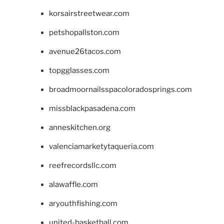
korsairstreetwear.com
petshopallston.com
avenue26tacos.com
topgglasses.com
broadmoornailsspacoloradosprings.com
missblackpasadena.com
anneskitchen.org
valenciamarketytaqueria.com
reefrecordsllc.com
alawaffle.com
aryouthfishing.com
united-basketball.com