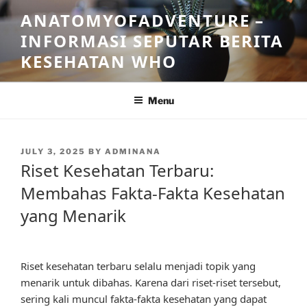
Skip
ANATOMYOFADVENTURE –
to
INFORMASI SEPUTAR BERITA
content
KESEHATAN WHO
Menu
POSTED
JULY 3, 2025
BY
ADMINANA
ON
Riset Kesehatan Terbaru:
Membahas Fakta-Fakta Kesehatan
yang Menarik
Riset kesehatan terbaru selalu menjadi topik yang
menarik untuk dibahas. Karena dari riset-riset tersebut,
sering kali muncul fakta-fakta kesehatan yang dapat