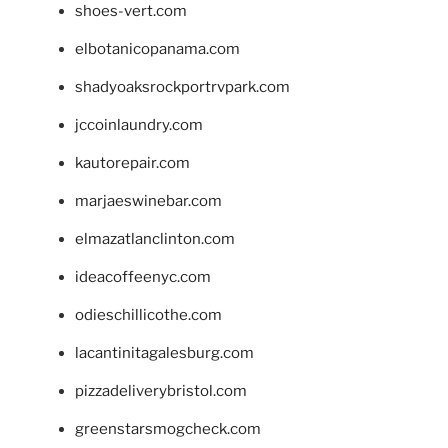
shoes-vert.com
elbotanicopanama.com
shadyoaksrockportrvpark.com
jccoinlaundry.com
kautorepair.com
marjaeswinebar.com
elmazatlanclinton.com
ideacoffeenyc.com
odieschillicothe.com
lacantinitagalesburg.com
pizzadeliverybristol.com
greenstarsmogcheck.com