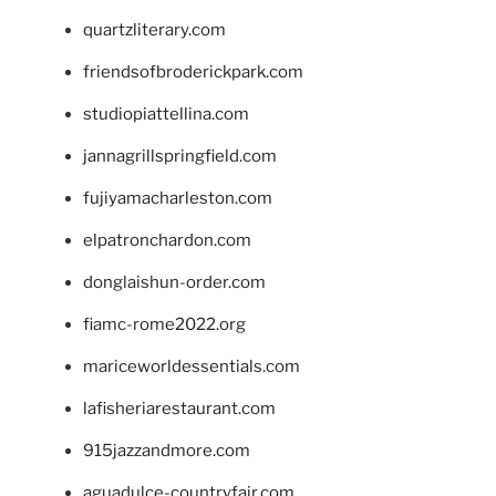
quartzliterary.com
friendsofbroderickpark.com
studiopiattellina.com
jannagrillspringfield.com
fujiyamacharleston.com
elpatronchardon.com
donglaishun-order.com
fiamc-rome2022.org
mariceworldessentials.com
lafisheriarestaurant.com
915jazzandmore.com
aguadulce-countryfair.com