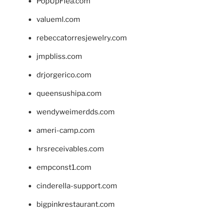
PopUpFlea.com
valueml.com
rebeccatorresjewelry.com
jmpbliss.com
drjorgerico.com
queensushipa.com
wendyweimerdds.com
ameri-camp.com
hrsreceivables.com
empconst1.com
cinderella-support.com
bigpinkrestaurant.com