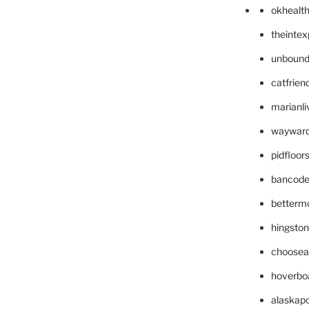
okhealt
theinte
unbound
catfrien
marianli
wayward
pidfloo
bancode
betterm
hingsto
choosea
hoverbo
alaskapo