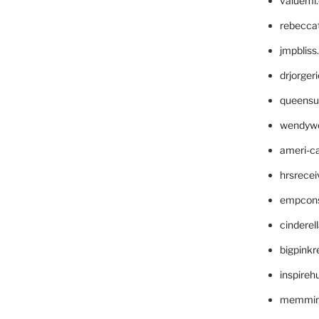
valueml
rebecca
jmpblis
drjorger
queensu
wendyw
ameri-
hrsrece
empcon
cinderel
bigpinkr
inspireh
memming