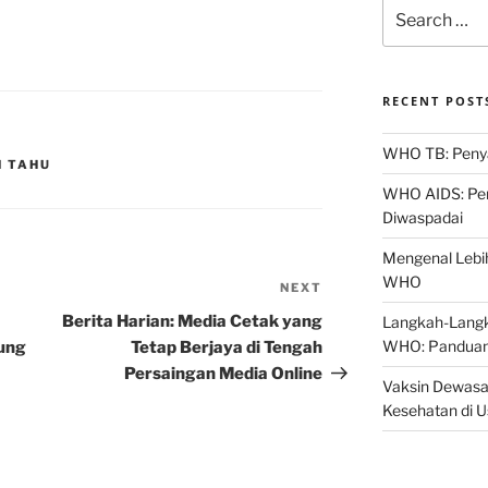
Search
for:
RECENT POST
WHO TB: Penyak
N TAHU
WHO AIDS: Pen
Diwaspadai
Mengenal Lebih
WHO
NEXT
Next
Post
Berita Harian: Media Cetak yang
Langkah-Langk
WHO: Panduan
ung
Tetap Berjaya di Tengah
Persaingan Media Online
Vaksin Dewasa
Kesehatan di 