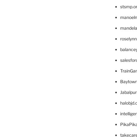
stsmp.o
manoel
mandelae
roselyn
balance
salesfo
TrainG
Baytown
Jabalpu
halobjd
intellig
PikaPik
takecar