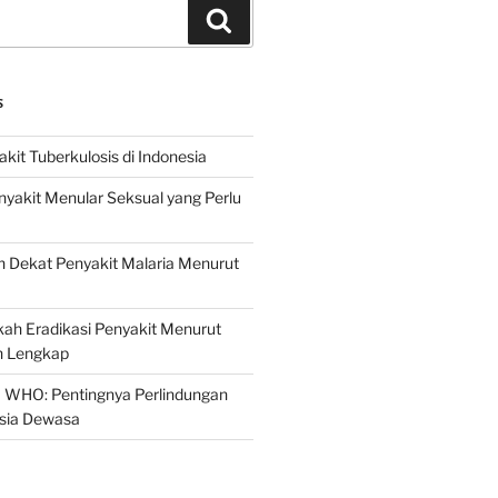
Search
S
it Tuberkulosis di Indonesia
yakit Menular Seksual yang Perlu
 Dekat Penyakit Malaria Menurut
ah Eradikasi Penyakit Menurut
 Lengkap
 WHO: Pentingnya Perlindungan
Usia Dewasa