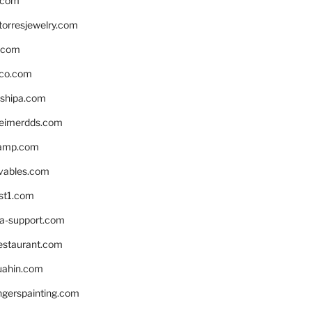
.com
torresjewelry.com
s.com
ico.com
shipa.com
eimerdds.com
camp.com
ivables.com
st1.com
la-support.com
estaurant.com
uahin.com
erspainting.com