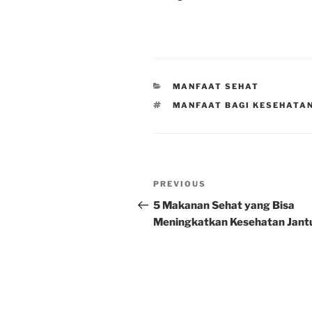
CATEGORIES
MANFAAT SEHAT
TAGS
MANFAAT BAGI KESEHATA
Post
Previous
PREVIOUS
navigation
Post
5 Makanan Sehat yang Bisa
Meningkatkan Kesehatan Jant