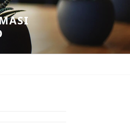
MASI
O