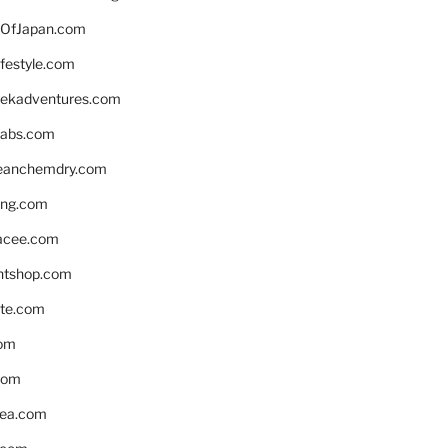
OfJapan.com
ifestyle.com
eekadventures.com
labs.com
leanchemdry.com
ing.com
acee.com
ntshop.com
te.com
om
com
ea.com