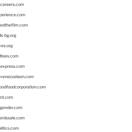
hcareers.com
xperience.com
edthefilm.com
ds-bg.org
ves.org
tees.com
rsexpress.com
venezuelaen.com
oodfoodcorporation.com
nnt.com
gender.com
ardssale.com
litics.com