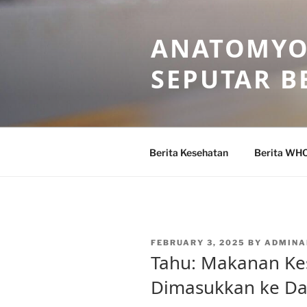
Skip
to
ANATOMYO
content
SEPUTAR B
Berita Kesehatan
Berita WH
POSTED
FEBRUARY 3, 2025
BY
ADMINA
ON
Tahu: Makanan Ke
Dimasukkan ke D