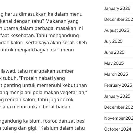
January 2026
ng harus dimasukkan ke dalam menu
December 20
k kenal dengan tahu? Makanan yang
an utama dalam berbagai masakan ini
August 2025
nfaat kesehatan. Tahu mengandung
July 2025
ndah kalori, serta kaya akan serat. Oleh
k untuk menjadi bagian dari menu
June 2025
May 2025
Susilawati, tahu merupakan sumber
March 2025
k tubuh. “Protein nabati yang
at penting untuk memenuhi kebutuhan
February 2025
yang menjalani pola makan vegetarian,”
January 2025
g rendah kalori, tahu juga cocok
usaha menurunkan berat badan.
December 20
November 20
ngandung kalsium, fosfor, dan zat besi
 tulang dan gigi. “Kalsium dalam tahu
October 2024