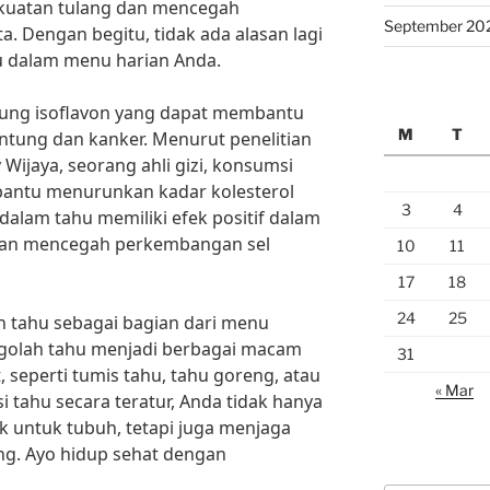
uatan tulang dan mencegah
September 20
a. Dengan begitu, tidak ada alasan lagi
u dalam menu harian Anda.
ndung isoflavon yang dapat membantu
M
T
antung dan kanker. Menurut penelitian
 Wijaya, seorang ahli gizi, konsumsi
bantu menurunkan kadar kolesterol
3
4
 dalam tahu memiliki efek positif dalam
dan mencegah perkembangan sel
10
11
17
18
24
25
ah tahu sebagai bagian dari menu
golah tahu menjadi berbagai macam
31
 seperti tumis tahu, tahu goreng, atau
« Mar
 tahu secara teratur, Anda tidak hanya
k untuk tubuh, tetapi juga menjaga
ng. Ayo hidup sehat dengan