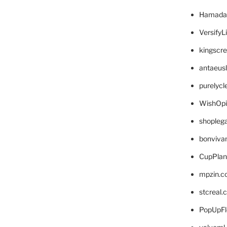
Hamada
VersifyL
kingscr
antaeus
purelyc
WishOp
shopleg
bonviva
CupPlan
mpzin.c
stcreal.
PopUpFl