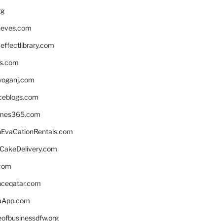
rg
neves.com
ffectlibrary.com
ns.com
yoganj.com
rceblogs.com
ames365.com
EvaCationRentals.com
rCakeDelivery.com
.com
enceqatar.com
aApp.com
eofbusinessdfw.org