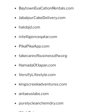
BaytownEvaCationRentals.com
JabalpurCakeDelivery.com
halobjd.com
intelligenceqatar.com
PikaPikaApp.com
takecareofbusinessdfw.org
HamadaOfJapan.com
VersifyLifestyle.com
kingscreekadventures.com
antaeuslabs.com
purelycleanchemdry.com