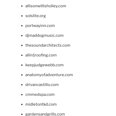
allisonwillisholley.com
solslite.org
portwayinn.com
djmaddogmusic.com
thesoundarchitects.com
allin1roofing.com
keepjudgewebb.com
anatomyofadventure.com
drivancastillo.com
cmmedspa.com
midletontkd.com
gardensandgrills.com