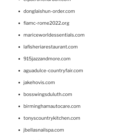
donglaishun-order.com
fiamc-rome2022.org
mariceworldessentials.com
lafisheriarestaurant.com
915jazzandmore.com
aguadulce-countryfair.com
jakehovis.com
bosswingsduluth.com
birminghamautocare.com
tonyscountrykitchen.com
jbellasnailspa.com