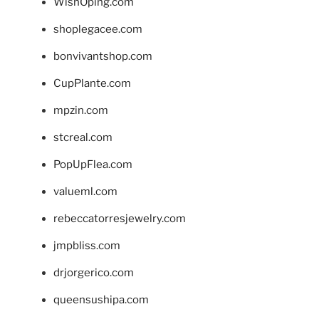
WishOping.com
shoplegacee.com
bonvivantshop.com
CupPlante.com
mpzin.com
stcreal.com
PopUpFlea.com
valueml.com
rebeccatorresjewelry.com
jmpbliss.com
drjorgerico.com
queensushipa.com