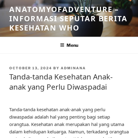
Skip
ANATOMYOFADVENTURE –
to
INFORMASI SEPUTAR BERITA
content
KESEHATAN WHO
Menu
POSTED
OCTOBER 13, 2024
BY
ADMINANA
ON
Tanda-tanda Kesehatan Anak-
anak yang Perlu Diwaspadai
Tanda-tanda kesehatan anak-anak yang perlu
diwaspadai adalah hal yang penting bagi setiap
orangtua. Kesehatan anak merupakan hal yang utama
dalam kehidupan keluarga. Namun, terkadang orangtua