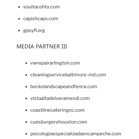
soultacohtx.com
capishcaps.com
gpsyfl.org
MEDIA PARTNER III
vwrepairarlington.com
cleaningservicebaltimore-md.com
beckslandscapeandfence.com
vistaaltadelveramendi.com
coastlinecateringnc.com
cuesburgershouston.com
psicologiaespecializadaencampeche.com