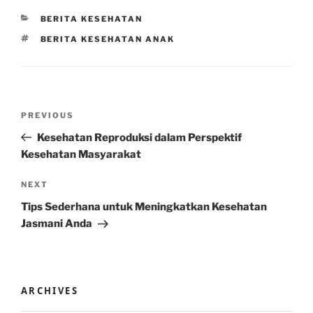
CATEGORIES
BERITA KESEHATAN
TAGS
BERITA KESEHATAN ANAK
Post
Previous
PREVIOUS
navigation
Post
Kesehatan Reproduksi dalam Perspektif
Kesehatan Masyarakat
Next
NEXT
Post
Tips Sederhana untuk Meningkatkan Kesehatan
Jasmani Anda
ARCHIVES