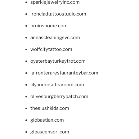
sparklejewelryinc.com
ironcladtattoostudio.com
bruinshome.com
annascleaningsvc.com
wolfcitytattoo.com
oysterbayturkeytrot.com
lafronterarestauranteybar.com
lilyandrosetearoom.com
olivesburgberrypatch.com
theslushkids.com
giobastian.com
glpascensori.com