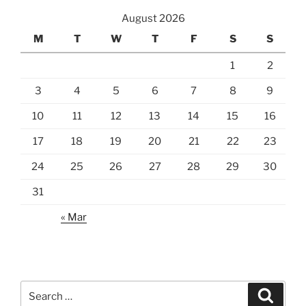
August 2026
M
T
W
T
F
S
S
1
2
3
4
5
6
7
8
9
10
11
12
13
14
15
16
17
18
19
20
21
22
23
24
25
26
27
28
29
30
31
« Mar
Search
Search
for: