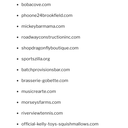
bobacove.com
phoone24brookfield.com
mickeybarmama.com
roadwayconstructioninc.com
shopdragonflyboutique.com
sportszilla.org
batchprovisionsbar.com
brasserie-gobette.com
musicrearte.com
morseysfarms.com
riverviewtennis.com
official-kelly-toys-squishmallows.com