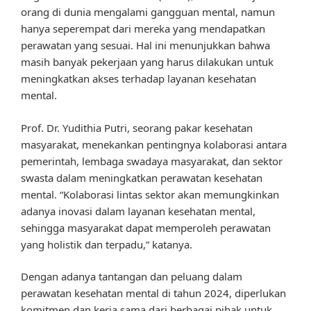
orang di dunia mengalami gangguan mental, namun
hanya seperempat dari mereka yang mendapatkan
perawatan yang sesuai. Hal ini menunjukkan bahwa
masih banyak pekerjaan yang harus dilakukan untuk
meningkatkan akses terhadap layanan kesehatan
mental.
Prof. Dr. Yudithia Putri, seorang pakar kesehatan
masyarakat, menekankan pentingnya kolaborasi antara
pemerintah, lembaga swadaya masyarakat, dan sektor
swasta dalam meningkatkan perawatan kesehatan
mental. “Kolaborasi lintas sektor akan memungkinkan
adanya inovasi dalam layanan kesehatan mental,
sehingga masyarakat dapat memperoleh perawatan
yang holistik dan terpadu,” katanya.
Dengan adanya tantangan dan peluang dalam
perawatan kesehatan mental di tahun 2024, diperlukan
komitmen dan kerja sama dari berbagai pihak untuk