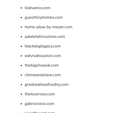
lizaivanov.com
guesttinyhomes.com
home-plow-by-meyer.com
palatelatincuisine.com
blackdoglegacy.com
eatvivahouston.com
thebigshowok.com
chimeandstave.com
greatwallseafoodny.com
theloverose.com
gabriovoice.com