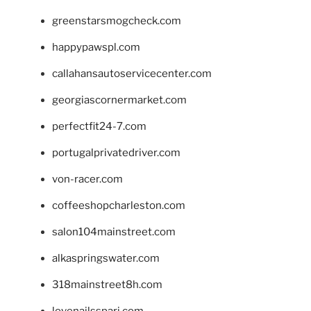
greenstarsmogcheck.com
happypawspl.com
callahansautoservicecenter.com
georgiascornermarket.com
perfectfit24-7.com
portugalprivatedriver.com
von-racer.com
coffeeshopcharleston.com
salon104mainstreet.com
alkaspringswater.com
318mainstreet8h.com