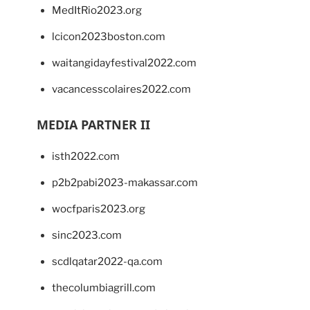
MedItRio2023.org
lcicon2023boston.com
waitangidayfestival2022.com
vacancesscolaires2022.com
MEDIA PARTNER II
isth2022.com
p2b2pabi2023-makassar.com
wocfparis2023.org
sinc2023.com
scdlqatar2022-qa.com
thecolumbiagrill.com