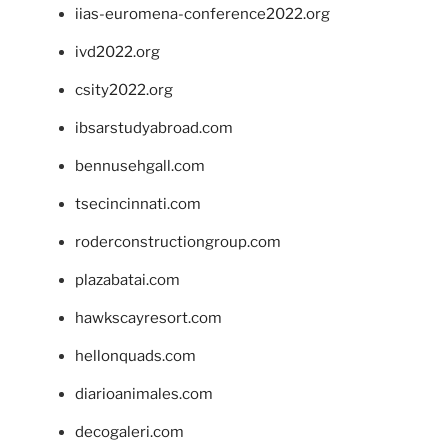
iias-euromena-conference2022.org
ivd2022.org
csity2022.org
ibsarstudyabroad.com
bennusehgall.com
tsecincinnati.com
roderconstructiongroup.com
plazabatai.com
hawkscayresort.com
hellonquads.com
diarioanimales.com
decogaleri.com