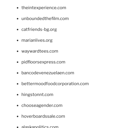
theintexperience.com
unboundedthefilm.com
catfriends-bg.org
marianlives.org
waywardtees.com
pidfloorsexpress.com
bancodevenezuelaen.com
bettermoodfoodcorporation.com
hingstonnt.com
chooseagender.com
hoverboardssale.com
alaskapolitics.com