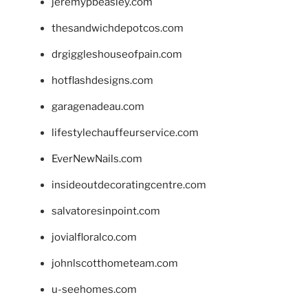
jeremypbeasley.com
thesandwichdepotcos.com
drgiggleshouseofpain.com
hotflashdesigns.com
garagenadeau.com
lifestylechauffeurservice.com
EverNewNails.com
insideoutdecoratingcentre.com
salvatoresinpoint.com
jovialfloralco.com
johnlscotthometeam.com
u-seehomes.com