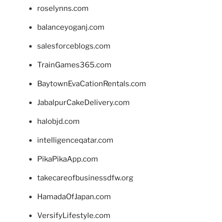
roselynns.com
balanceyoganj.com
salesforceblogs.com
TrainGames365.com
BaytownEvaCationRentals.com
JabalpurCakeDelivery.com
halobjd.com
intelligenceqatar.com
PikaPikaApp.com
takecareofbusinessdfw.org
HamadaOfJapan.com
VersifyLifestyle.com