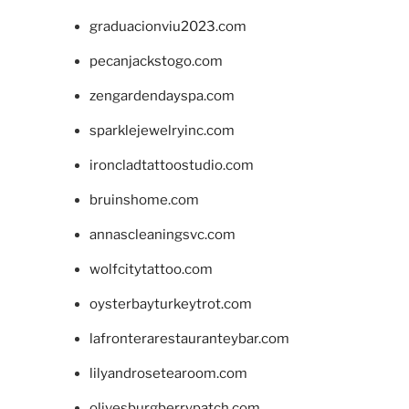
graduacionviu2023.com
pecanjackstogo.com
zengardendayspa.com
sparklejewelryinc.com
ironcladtattoostudio.com
bruinshome.com
annascleaningsvc.com
wolfcitytattoo.com
oysterbayturkeytrot.com
lafronterarestauranteybar.com
lilyandrosetearoom.com
olivesburgberrypatch.com