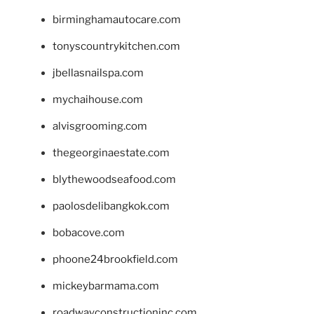
birminghamautocare.com
tonyscountrykitchen.com
jbellasnailspa.com
mychaihouse.com
alvisgrooming.com
thegeorginaestate.com
blythewoodseafood.com
paolosdelibangkok.com
bobacove.com
phoone24brookfield.com
mickeybarmama.com
roadwayconstructioninc.com