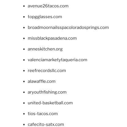
avenue26tacos.com
topgglasses.com
broadmoornailsspacoloradosprings.com
missblackpasadena.com
anneskitchen.org
valenciamarketytaqueria.com
reefrecordsllc.com
alawaffle.com
aryouthfishing.com
united-basketball.com
tios-tacos.com
cafecito-satx.com