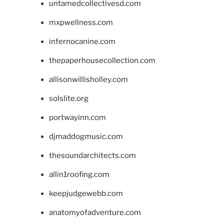
untamedcollectivesd.com
mxpwellness.com
infernocanine.com
thepaperhousecollection.com
allisonwillisholley.com
solslite.org
portwayinn.com
djmaddogmusic.com
thesoundarchitects.com
allin1roofing.com
keepjudgewebb.com
anatomyofadventure.com