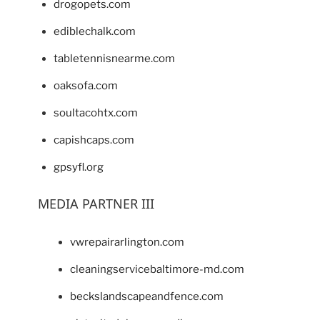
drogopets.com
ediblechalk.com
tabletennisnearme.com
oaksofa.com
soultacohtx.com
capishcaps.com
gpsyfl.org
MEDIA PARTNER III
vwrepairarlington.com
cleaningservicebaltimore-md.com
beckslandscapeandfence.com