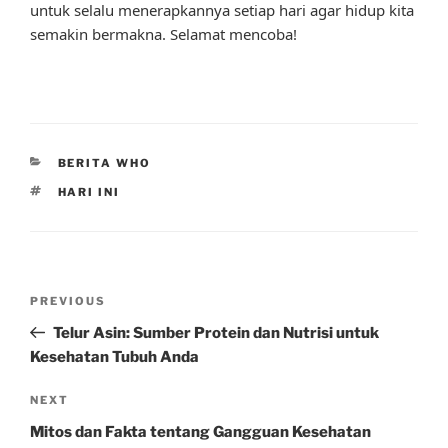
untuk selalu menerapkannya setiap hari agar hidup kita
semakin bermakna. Selamat mencoba!
CATEGORIES
BERITA WHO
TAGS
HARI INI
Post
Previous
PREVIOUS
navigation
Post
Telur Asin: Sumber Protein dan Nutrisi untuk
Kesehatan Tubuh Anda
Next
NEXT
Post
Mitos dan Fakta tentang Gangguan Kesehatan