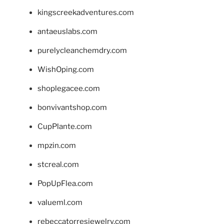
kingscreekadventures.com
antaeuslabs.com
purelycleanchemdry.com
WishOping.com
shoplegacee.com
bonvivantshop.com
CupPlante.com
mpzin.com
stcreal.com
PopUpFlea.com
valueml.com
rebeccatorresjewelry.com