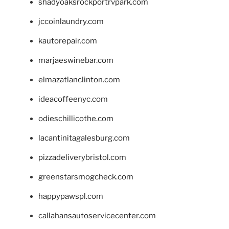
shadyoaksrockportrvpark.com
jccoinlaundry.com
kautorepair.com
marjaeswinebar.com
elmazatlanclinton.com
ideacoffeenyc.com
odieschillicothe.com
lacantinitagalesburg.com
pizzadeliverybristol.com
greenstarsmogcheck.com
happypawspl.com
callahansautoservicecenter.com