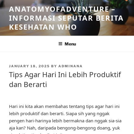
Skip
ANATOMYOFADVENTURE –
to
INFORMASI SEPUTAR BERITA
content
KESEHATAN WHO
Menu
POSTED
JANUARY 18, 2025
BY
ADMINANA
ON
Tips Agar Hari Ini Lebih Produktif
dan Berarti
Hari ini kita akan membahas tentang tips agar hari ini
lebih produktif dan berarti. Siapa sih yang nggak
pengen hari-harinya lebih bermakna dan nggak sia-sia
aja kan? Nah, daripada bengong-bengong doang, yuk