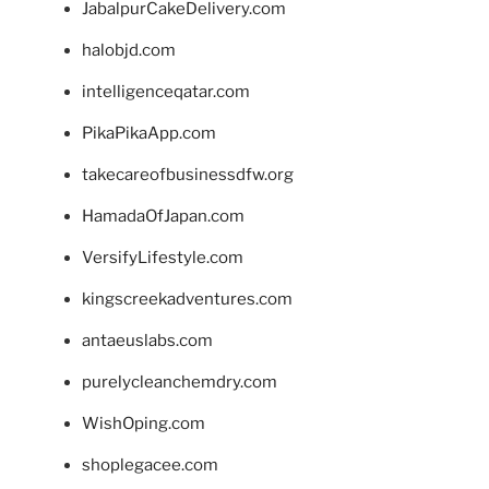
JabalpurCakeDelivery.com
halobjd.com
intelligenceqatar.com
PikaPikaApp.com
takecareofbusinessdfw.org
HamadaOfJapan.com
VersifyLifestyle.com
kingscreekadventures.com
antaeuslabs.com
purelycleanchemdry.com
WishOping.com
shoplegacee.com