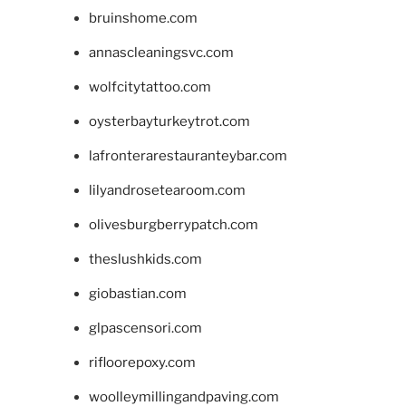
bruinshome.com
annascleaningsvc.com
wolfcitytattoo.com
oysterbayturkeytrot.com
lafronterarestauranteybar.com
lilyandrosetearoom.com
olivesburgberrypatch.com
theslushkids.com
giobastian.com
glpascensori.com
rifloorepoxy.com
woolleymillingandpaving.com