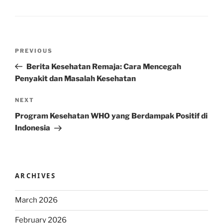
Post
Previous
PREVIOUS
navigation
Post
Berita Kesehatan Remaja: Cara Mencegah
Penyakit dan Masalah Kesehatan
Next
NEXT
Post
Program Kesehatan WHO yang Berdampak Positif di
Indonesia
ARCHIVES
March 2026
February 2026