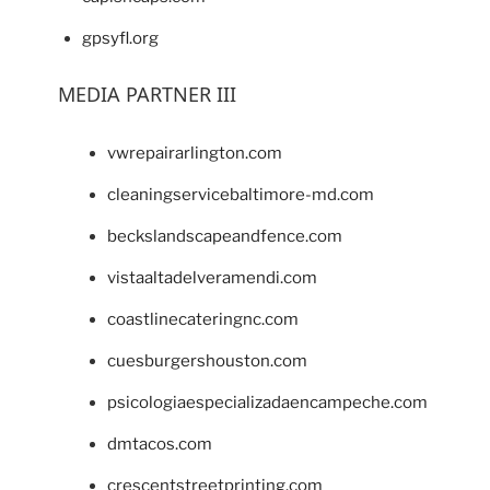
gpsyfl.org
MEDIA PARTNER III
vwrepairarlington.com
cleaningservicebaltimore-md.com
beckslandscapeandfence.com
vistaaltadelveramendi.com
coastlinecateringnc.com
cuesburgershouston.com
psicologiaespecializadaencampeche.com
dmtacos.com
crescentstreetprinting.com