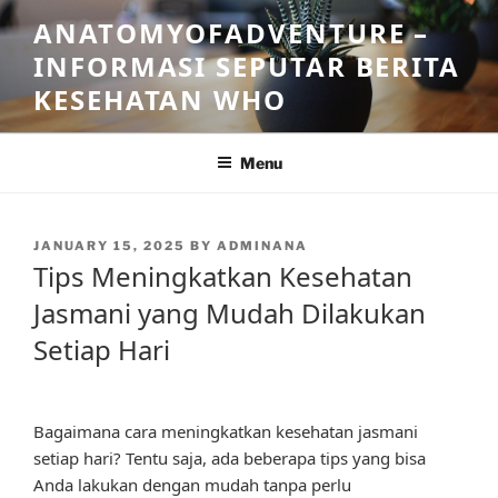
Skip
ANATOMYOFADVENTURE –
to
INFORMASI SEPUTAR BERITA
content
KESEHATAN WHO
Menu
POSTED
JANUARY 15, 2025
BY
ADMINANA
ON
Tips Meningkatkan Kesehatan
Jasmani yang Mudah Dilakukan
Setiap Hari
Bagaimana cara meningkatkan kesehatan jasmani
setiap hari? Tentu saja, ada beberapa tips yang bisa
Anda lakukan dengan mudah tanpa perlu