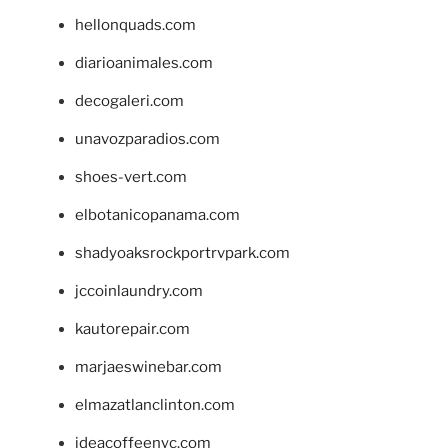
hellonquads.com
diarioanimales.com
decogaleri.com
unavozparadios.com
shoes-vert.com
elbotanicopanama.com
shadyoaksrockportrvpark.com
jccoinlaundry.com
kautorepair.com
marjaeswinebar.com
elmazatlanclinton.com
ideacoffeenyc.com