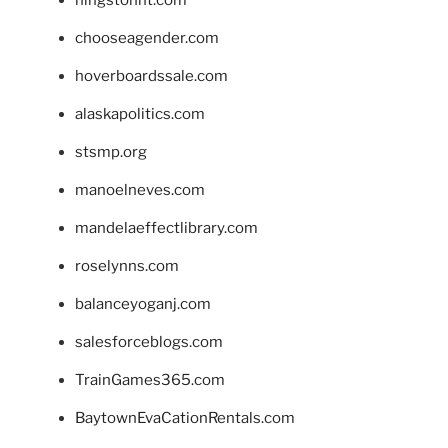
hingstonnt.com
chooseagender.com
hoverboardssale.com
alaskapolitics.com
stsmp.org
manoelneves.com
mandelaeffectlibrary.com
roselynns.com
balanceyoganj.com
salesforceblogs.com
TrainGames365.com
BaytownEvaCationRentals.com