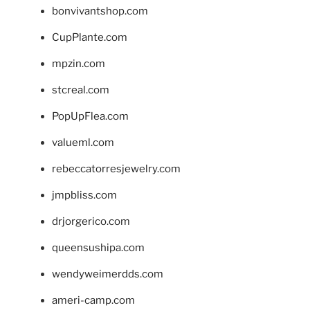
bonvivantshop.com
CupPlante.com
mpzin.com
stcreal.com
PopUpFlea.com
valueml.com
rebeccatorresjewelry.com
jmpbliss.com
drjorgerico.com
queensushipa.com
wendyweimerdds.com
ameri-camp.com