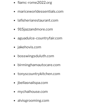
fiamc-rome2022.org
mariceworldessentials.com
lafisheriarestaurant.com
915jazzandmore.com
aguadulce-countryfair.com
jakehovis.com
bosswingsduluth.com
birminghamautocare.com
tonyscountrykitchen.com
jbellasnailspa.com
mychaihouse.com
alvisgrooming.com