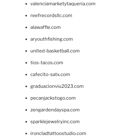
valenciamarketytaqueria.com
reefrecordsllc.com
alawaffle.com
aryouthfishing.com
united-basketball.com
tios-tacos.com
cafecito-satx.com
graduacionviu2023.com
pecanjackstogo.com
zengardendayspa.com
sparklejewelryinc.com
ironcladtattoostudio.com