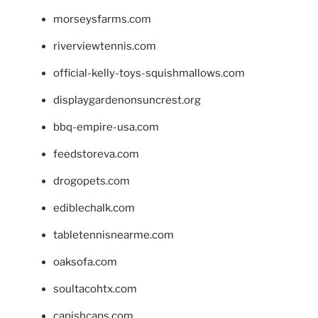
morseysfarms.com
riverviewtennis.com
official-kelly-toys-squishmallows.com
displaygardenonsuncrest.org
bbq-empire-usa.com
feedstoreva.com
drogopets.com
ediblechalk.com
tabletennisnearme.com
oaksofa.com
soultacohtx.com
capishcaps.com