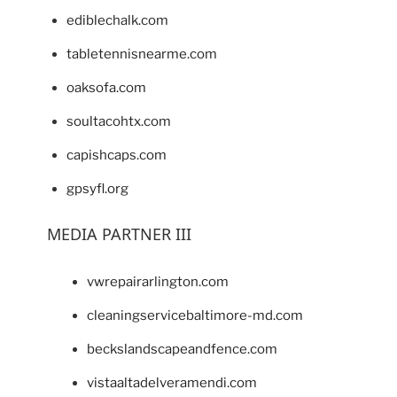
ediblechalk.com
tabletennisnearme.com
oaksofa.com
soultacohtx.com
capishcaps.com
gpsyfl.org
MEDIA PARTNER III
vwrepairarlington.com
cleaningservicebaltimore-md.com
beckslandscapeandfence.com
vistaaltadelveramendi.com