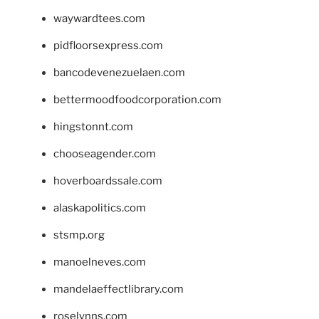
waywardtees.com
pidfloorsexpress.com
bancodevenezuelaen.com
bettermoodfoodcorporation.com
hingstonnt.com
chooseagender.com
hoverboardssale.com
alaskapolitics.com
stsmp.org
manoelneves.com
mandelaeffectlibrary.com
roselynns.com