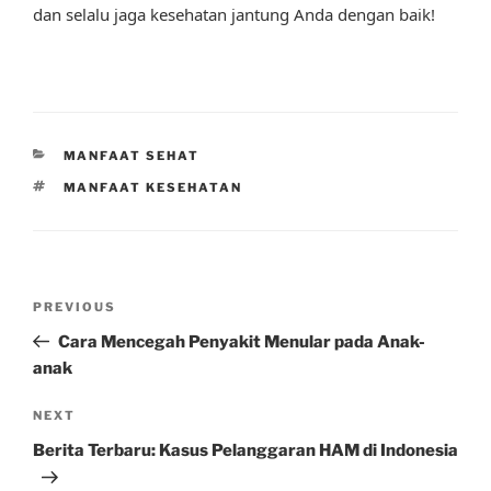
dan selalu jaga kesehatan jantung Anda dengan baik!
CATEGORIES
MANFAAT SEHAT
TAGS
MANFAAT KESEHATAN
Post
Previous
PREVIOUS
navigation
Post
Cara Mencegah Penyakit Menular pada Anak-
anak
Next
NEXT
Post
Berita Terbaru: Kasus Pelanggaran HAM di Indonesia