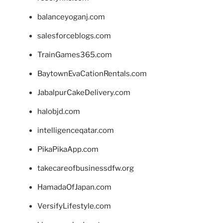
balanceyoganj.com
salesforceblogs.com
TrainGames365.com
BaytownEvaCationRentals.com
JabalpurCakeDelivery.com
halobjd.com
intelligenceqatar.com
PikaPikaApp.com
takecareofbusinessdfw.org
HamadaOfJapan.com
VersifyLifestyle.com