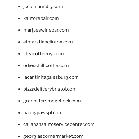
jccoinlaundry.com
kautorepair.com
marjaeswinebar.com
elmazatlanclinton.com
ideacoffeenyc.com
odieschillicothe.com
lacantinitagalesburg.com
pizzadeliverybristol.com
greenstarsmogcheck.com
happypawspl.com
callahansautoservicecenter.com
georgiascornermarket.com