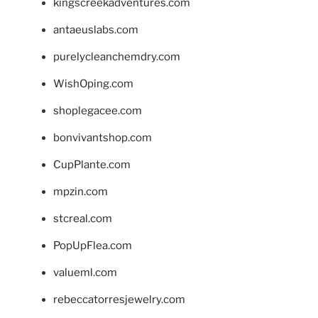
kingscreekadventures.com
antaeuslabs.com
purelycleanchemdry.com
WishOping.com
shoplegacee.com
bonvivantshop.com
CupPlante.com
mpzin.com
stcreal.com
PopUpFlea.com
valueml.com
rebeccatorresjewelry.com