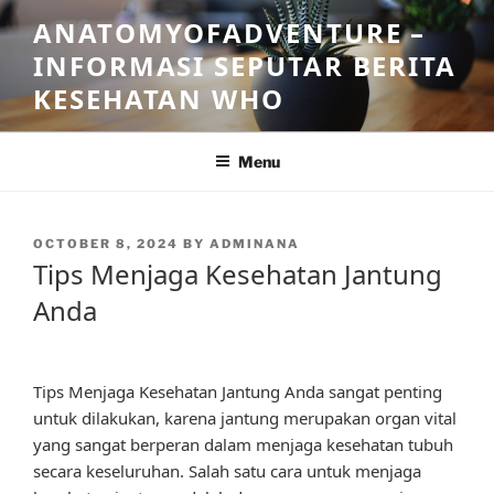
Skip
ANATOMYOFADVENTURE –
to
INFORMASI SEPUTAR BERITA
content
KESEHATAN WHO
Menu
POSTED
OCTOBER 8, 2024
BY
ADMINANA
ON
Tips Menjaga Kesehatan Jantung
Anda
Tips Menjaga Kesehatan Jantung Anda sangat penting
untuk dilakukan, karena jantung merupakan organ vital
yang sangat berperan dalam menjaga kesehatan tubuh
secara keseluruhan. Salah satu cara untuk menjaga