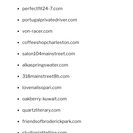
perfectfit24-7.com
portugalprivatedriver.com
von-racer.com
coffeeshopcharleston.com
salon104mainstreet.com
alkaspringswater.com
318mainstreet8h.com
lovenailsspari.com
oakberry-kuwait.com
quartzliterary.com
friendsofbroderickpark.com
studiopiattellina.com