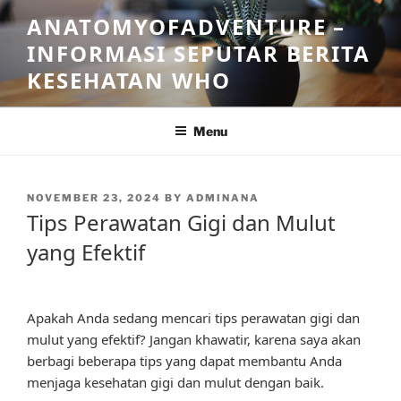
Skip
ANATOMYOFADVENTURE –
to
INFORMASI SEPUTAR BERITA
content
KESEHATAN WHO
Menu
POSTED
NOVEMBER 23, 2024
BY
ADMINANA
ON
Tips Perawatan Gigi dan Mulut
yang Efektif
Apakah Anda sedang mencari tips perawatan gigi dan
mulut yang efektif? Jangan khawatir, karena saya akan
berbagi beberapa tips yang dapat membantu Anda
menjaga kesehatan gigi dan mulut dengan baik.