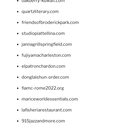
oakberry-kuwait.com
quartzliterary.com
friendsofbroderickpark.com
studiopiattellina.com
jannagrillspringfield.com
fujiyamacharleston.com
elpatronchardon.com
donglaishun-order.com
fiamc-rome2022.org
mariceworldessentials.com
lafisheriarestaurant.com
915jazzandmore.com