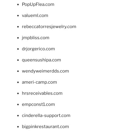
PopUpFlea.com
valueml.com
rebeccatorresjewelry.com
jmpbliss.com
drjorgerico.com
queensushipa.com
wendyweimerdds.com
ameri-camp.com
hrsreceivables.com
empconst1.com
cinderella-support.com
bigpinkrestaurant.com