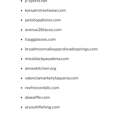
p-sports.net
korsairstreetwear.com
petshopallston.com
avenue26tacos.com
topgglasses.com
broadmoornailsspacoloradosprings.com
missblackpasadena.com
anneskitchen.org
valenciamarketytaqueria.com
reefrecordsllc.com
alawaffle.com
aryouthfishing.com