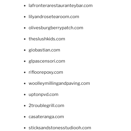
lafronterarestauranteybar.com
lilyandrosetearoom.com
olivesburgberrypatch.com
theslushkids.com
giobastian.com
glpascensori.com
rifloorepoxy.com
woolleymillingandpaving.com
uptonpvd.com
2troublegrill.com
casateranga.com
sticksandstonesstudiooh.com