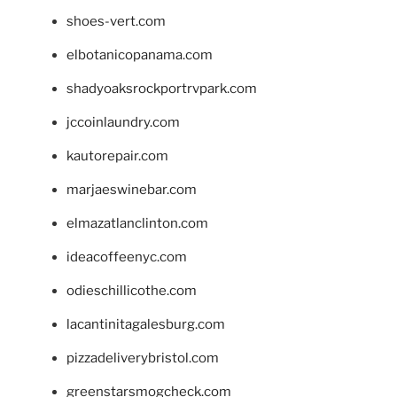
shoes-vert.com
elbotanicopanama.com
shadyoaksrockportrvpark.com
jccoinlaundry.com
kautorepair.com
marjaeswinebar.com
elmazatlanclinton.com
ideacoffeenyc.com
odieschillicothe.com
lacantinitagalesburg.com
pizzadeliverybristol.com
greenstarsmogcheck.com