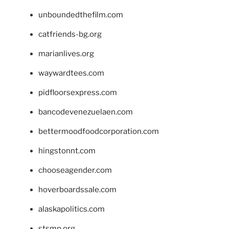
unboundedthefilm.com
catfriends-bg.org
marianlives.org
waywardtees.com
pidfloorsexpress.com
bancodevenezuelaen.com
bettermoodfoodcorporation.com
hingstonnt.com
chooseagender.com
hoverboardssale.com
alaskapolitics.com
stsmp.org