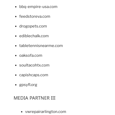
bbq-empire-usa.com
feedstoreva.com
drogopets.com
ediblechalk.com
tabletennisnearme.com
oaksofa.com
soultacohtx.com
capishcaps.com
gpsyfl.org
MEDIA PARTNER III
vwrepairarlington.com