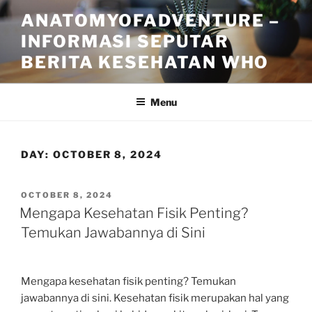
Skip
ANATOMYOFADVENTURE –
to
INFORMASI SEPUTAR
content
BERITA KESEHATAN WHO
Menu
DAY:
OCTOBER 8, 2024
POSTED
OCTOBER 8, 2024
ON
Mengapa Kesehatan Fisik Penting?
Temukan Jawabannya di Sini
Mengapa kesehatan fisik penting? Temukan
jawabannya di sini. Kesehatan fisik merupakan hal yang