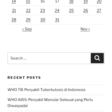
14
15
16
17
18
19
20
21
22
23
24
25
26
27
28
29
30
31
« Sep
Nov »
Search
Search
for:
RECENT POSTS
WHO TB: Penyakit Tuberkulosis di Indonesia
WHO AIDS: Penyakit Menular Seksual yang Perlu
Diwaspadai