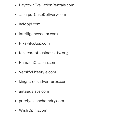
BaytownEvaCationRentals.com
JabalpurCakeDelivery.com
halobjd.com
intelligenceqatar.com
PikaPikaApp.com
takecareofbusinessdfw.org
HamadaOfJapan.com
VersifyLifestyle.com
kingscreekadventures.com
antaeuslabs.com
purelycleanchemdry.com
WishOping.com