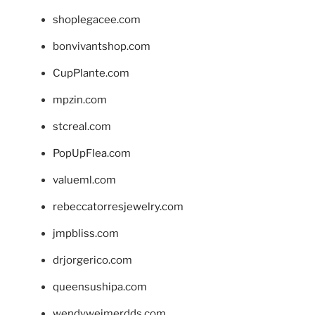
shoplegacee.com
bonvivantshop.com
CupPlante.com
mpzin.com
stcreal.com
PopUpFlea.com
valueml.com
rebeccatorresjewelry.com
jmpbliss.com
drjorgerico.com
queensushipa.com
wendyweimerdds.com