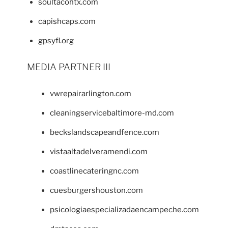
soultacohtx.com
capishcaps.com
gpsyfl.org
MEDIA PARTNER III
vwrepairarlington.com
cleaningservicebaltimore-md.com
beckslandscapeandfence.com
vistaaltadelveramendi.com
coastlinecateringnc.com
cuesburgershouston.com
psicologiaespecializadaencampeche.com