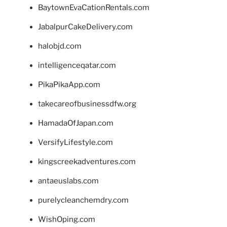
BaytownEvaCationRentals.com
JabalpurCakeDelivery.com
halobjd.com
intelligenceqatar.com
PikaPikaApp.com
takecareofbusinessdfw.org
HamadaOfJapan.com
VersifyLifestyle.com
kingscreekadventures.com
antaeuslabs.com
purelycleanchemdry.com
WishOping.com