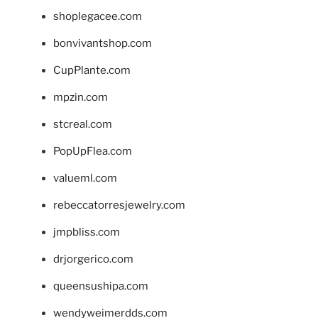
shoplegacee.com
bonvivantshop.com
CupPlante.com
mpzin.com
stcreal.com
PopUpFlea.com
valueml.com
rebeccatorresjewelry.com
jmpbliss.com
drjorgerico.com
queensushipa.com
wendyweimerdds.com