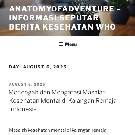
Skip
ANATOMYOFADVENTURE –
to
INFORMASI SEPUTAR
content
BERITA KESEHATAN WHO
Menu
DAY:
AUGUST 6, 2025
POSTED
AUGUST 6, 2025
ON
Mencegah dan Mengatasi Masalah
Kesehatan Mental di Kalangan Remaja
Indonesia
Masalah kesehatan mental di kalangan remaja