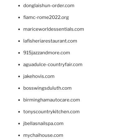
donglaishun-order.com
fiamc-rome2022.org
mariceworldessentials.com
lafisheriarestaurant.com
915jazzandmore.com
aguadulce-countryfair.com
jakehovis.com
bosswingsduluth.com
birminghamautocare.com
tonyscountrykitchen.com
jbellasnailspa.com
mychaihouse.com