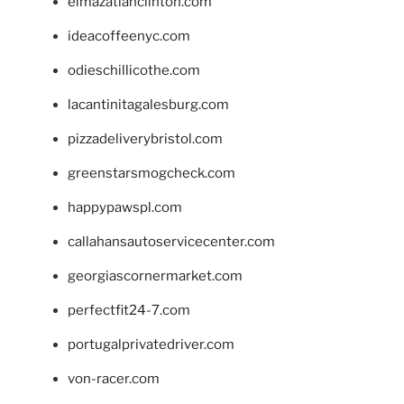
elmazatlanclinton.com
ideacoffeenyc.com
odieschillicothe.com
lacantinitagalesburg.com
pizzadeliverybristol.com
greenstarsmogcheck.com
happypawspl.com
callahansautoservicecenter.com
georgiascornermarket.com
perfectfit24-7.com
portugalprivatedriver.com
von-racer.com