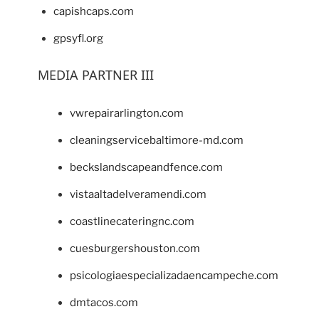
capishcaps.com
gpsyfl.org
MEDIA PARTNER III
vwrepairarlington.com
cleaningservicebaltimore-md.com
beckslandscapeandfence.com
vistaaltadelveramendi.com
coastlinecateringnc.com
cuesburgershouston.com
psicologiaespecializadaencampeche.com
dmtacos.com