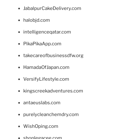
JabalpurCakeDelivery.com
halobjd.com
intelligenceqatar.com
PikaPikaApp.com
takecareofbusinessdfw.org
HamadaOfJapan.com
VersifyLifestyle.com
kingscreekadventures.com
antaeuslabs.com
purelycleanchemdry.com
WishOping.com
shoplegacee.com