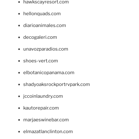
hawkscayresort.com
hellonquads.com
diarioanimales.com
decogaleri.com
unavozparadios.com
shoes-vert.com
elbotanicopanama.com
shadyoaksrockportrvpark.com
jccoinlaundry.com
kautorepair.com
marjaeswinebar.com
elmazatlanclinton.com