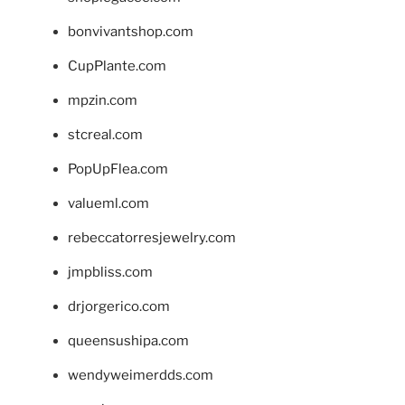
bonvivantshop.com
CupPlante.com
mpzin.com
stcreal.com
PopUpFlea.com
valueml.com
rebeccatorresjewelry.com
jmpbliss.com
drjorgerico.com
queensushipa.com
wendyweimerdds.com