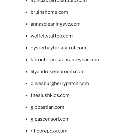
ironcladtattoostudio.com
bruinshome.com
annascleaningsvc.com
wolfcitytattoo.com
oysterbayturkeytrot.com
lafronterarestauranteybar.com
lilyandrosetearoom.com
olivesburgberrypatch.com
theslushkids.com
giobastian.com
glpascensori.com
rifloorepoxy.com