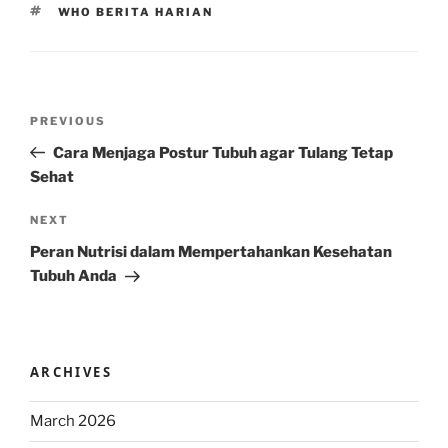
TAGS
WHO BERITA HARIAN
Post
Previous
PREVIOUS
navigation
Post
Cara Menjaga Postur Tubuh agar Tulang Tetap
Sehat
Next
NEXT
Post
Peran Nutrisi dalam Mempertahankan Kesehatan
Tubuh Anda
ARCHIVES
March 2026