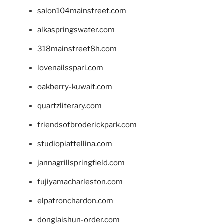
salon104mainstreet.com
alkaspringswater.com
318mainstreet8h.com
lovenailsspari.com
oakberry-kuwait.com
quartzliterary.com
friendsofbroderickpark.com
studiopiattellina.com
jannagrillspringfield.com
fujiyamacharleston.com
elpatronchardon.com
donglaishun-order.com