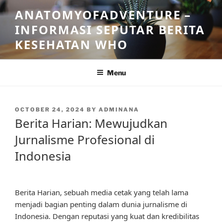
Skip
ANATOMYOFADVENTURE –
to
INFORMASI SEPUTAR BERITA
content
KESEHATAN WHO
Menu
POSTED
OCTOBER 24, 2024
BY
ADMINANA
ON
Berita Harian: Mewujudkan
Jurnalisme Profesional di
Indonesia
Berita Harian, sebuah media cetak yang telah lama
menjadi bagian penting dalam dunia jurnalisme di
Indonesia. Dengan reputasi yang kuat dan kredibilitas