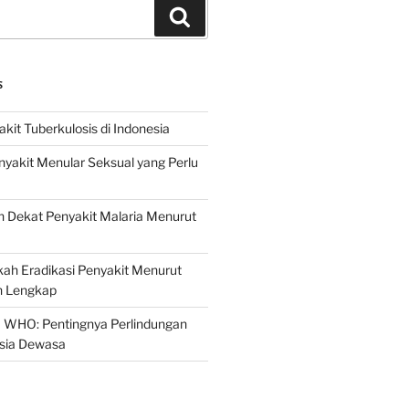
Search
S
it Tuberkulosis di Indonesia
yakit Menular Seksual yang Perlu
 Dekat Penyakit Malaria Menurut
ah Eradikasi Penyakit Menurut
 Lengkap
 WHO: Pentingnya Perlindungan
Usia Dewasa