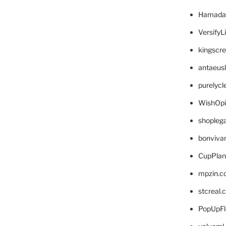
Hamada
VersifyL
kingscr
antaeus
purelyc
WishOp
shopleg
bonviva
CupPlan
mpzin.c
stcreal.
PopUpFl