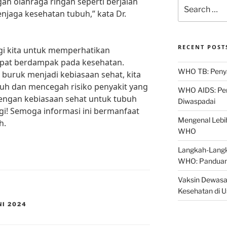
gan olahraga ringan seperti berjalan
Search
njaga kesehatan tubuh,” kata Dr.
for:
RECENT POST
gi kita untuk memperhatikan
dapat berdampak pada kesehatan.
WHO TB: Penyak
uruk menjadi kebiasaan sehat, kita
uh dan mencegah risiko penyakit yang
WHO AIDS: Pen
i dengan kebiasaan sehat untuk tubuh
Diwaspadai
gi! Semoga informasi ini bermanfaat
Mengenal Lebih
h.
WHO
Langkah-Langk
WHO: Panduan
Vaksin Dewasa
Kesehatan di 
NI 2024