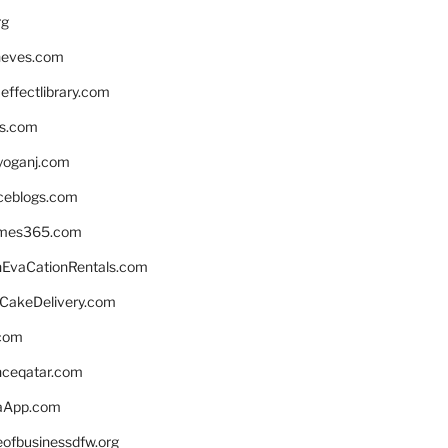
rg
neves.com
ffectlibrary.com
ns.com
yoganj.com
rceblogs.com
ames365.com
EvaCationRentals.com
rCakeDelivery.com
.com
enceqatar.com
aApp.com
eofbusinessdfw.org