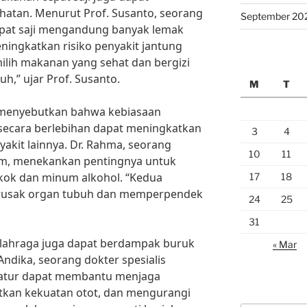
hatan. Menurut Prof. Susanto, seorang
September 20
epat saji mengandung banyak lemak
ningkatkan risiko penyakit jantung
milih makanan yang sehat dan bergizi
h,” ujar Prof. Susanto.
M
T
a menyebutkan bahwa kebiasaan
ecara berlebihan dapat meningkatkan
3
4
yakit lainnya. Dr. Rahma, seorang
10
11
lam, menekankan pentingnya untuk
kok dan minum alkohol. “Kedua
17
18
erusak organ tubuh dan memperpendek
24
25
31
 olahraga juga dapat berdampak buruk
« Mar
ndika, seorang dokter spesialis
eratur dapat membantu menjaga
tkan kekuatan otot, dan mengurangi