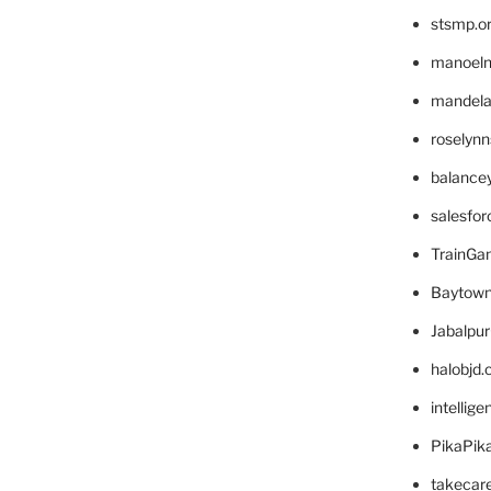
stsmp.o
manoel
mandelae
roselyn
balance
salesfo
TrainG
Baytown
Jabalpu
halobjd
intellig
PikaPik
takecar