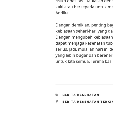
risiko obesitas. “Mulailah den
kaki atau bersepeda untuk me
Andika.
Dengan demikian, penting ba
kebiasaan sehari-hari yang 
Dengan mengubah kebiasaan b
dapat menjaga kesehatan tub
serius. Jadi, mulailah hari in
yang lebih bugar dan berener
untuk kita semua. Terima kasi
CATEGORIES
BERITA KESEHATAN
TAGS
BERITA KESEHATAN TERKI