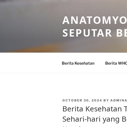
Skip
to
ANATOMYO
content
SEPUTAR B
Berita Kesehatan
Berita WH
POSTED
OCTOBER 30, 2024
BY
ADMIN
ON
Berita Kesehatan T
Sehari-hari yang