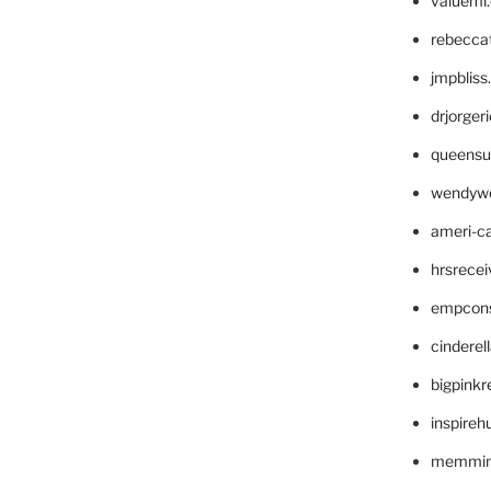
valueml
rebecca
jmpblis
drjorger
queensu
wendyw
ameri-
hrsrece
empcon
cinderel
bigpinkr
inspireh
memming