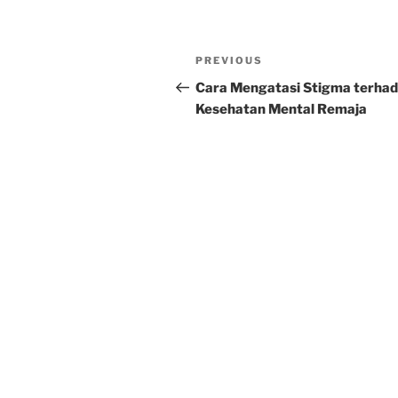
Post
Previous
PREVIOUS
navigation
Post
Cara Mengatasi Stigma terha
Kesehatan Mental Remaja