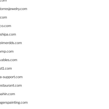
.com
torresjewelry.com
s.com
ico.com
shipa.com
eimerdds.com
camp.com
ivables.com
st1.com
la-support.com
estaurant.com
uahin.com
erspainting.com