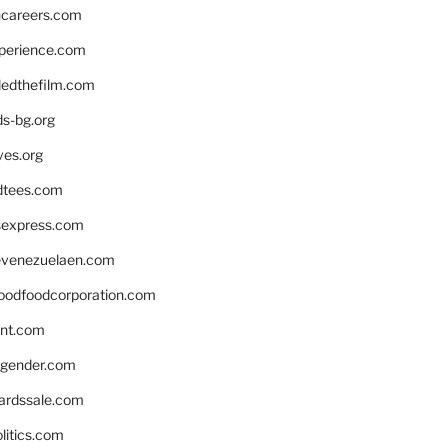
hcareers.com
xperience.com
edthefilm.com
ds-bg.org
ves.org
tees.com
rsexpress.com
venezuelaen.com
oodfoodcorporation.com
nnt.com
gender.com
ardssale.com
litics.com