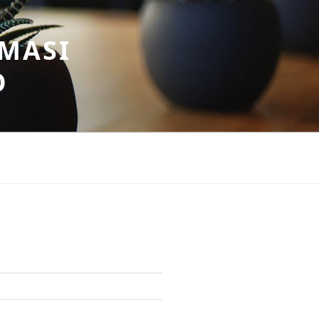
MASI
O