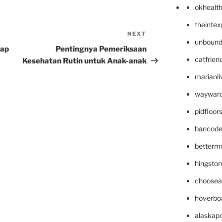
okhealt
theinte
NEXT
Next
unbound
Post
dap
Pentingnya Pemeriksaan
catfrien
Kesehatan Rutin untuk Anak-anak
marianli
wayward
pidfloo
bancode
betterm
hingsto
choosea
hoverbo
alaskapo