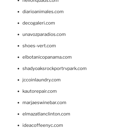
hellonquads.com
diarioanimales.com
decogaleri.com
unavozparadios.com
shoes-vert.com
elbotanicopanama.com
shadyoaksrockportrvpark.com
jccoinlaundry.com
kautorepair.com
marjaeswinebar.com
elmazatlanclinton.com
ideacoffeenyc.com