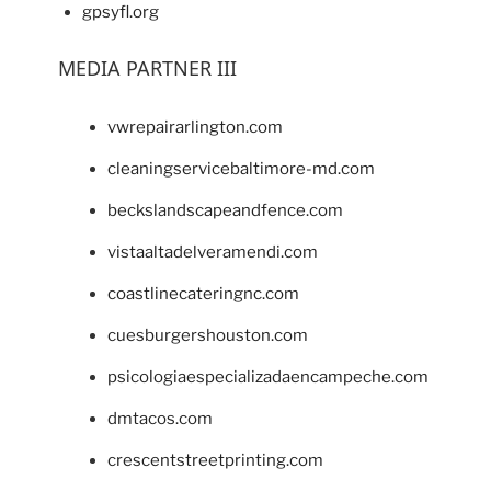
gpsyfl.org
MEDIA PARTNER III
vwrepairarlington.com
cleaningservicebaltimore-md.com
beckslandscapeandfence.com
vistaaltadelveramendi.com
coastlinecateringnc.com
cuesburgershouston.com
psicologiaespecializadaencampeche.com
dmtacos.com
crescentstreetprinting.com