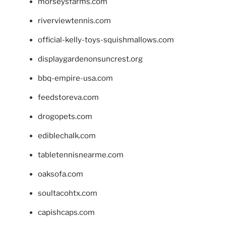
morseysfarms.com
riverviewtennis.com
official-kelly-toys-squishmallows.com
displaygardenonsuncrest.org
bbq-empire-usa.com
feedstoreva.com
drogopets.com
ediblechalk.com
tabletennisnearme.com
oaksofa.com
soultacohtx.com
capishcaps.com