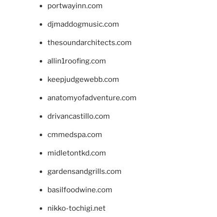
portwayinn.com
djmaddogmusic.com
thesoundarchitects.com
allin1roofing.com
keepjudgewebb.com
anatomyofadventure.com
drivancastillo.com
cmmedspa.com
midletontkd.com
gardensandgrills.com
basilfoodwine.com
nikko-tochigi.net