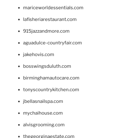
mariceworldessentials.com
lafisheriarestaurant.com
915jazzandmore.com
aguadulce-countryfair.com
jakehovis.com
bosswingsduluth.com
birminghamautocare.com
tonyscountrykitchen.com
jbellasnailspa.com
mychaihouse.com
alvisgrooming.com
thegeorginaestate.com