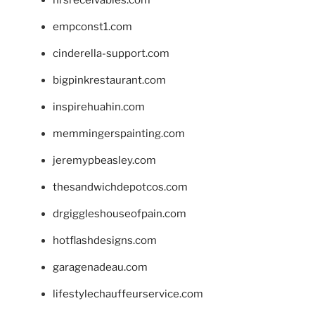
hrsreceivables.com
empconst1.com
cinderella-support.com
bigpinkrestaurant.com
inspirehuahin.com
memmingerspainting.com
jeremypbeasley.com
thesandwichdepotcos.com
drgiggleshouseofpain.com
hotflashdesigns.com
garagenadeau.com
lifestylechauffeurservice.com