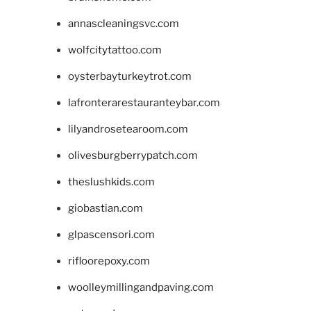
annascleaningsvc.com
wolfcitytattoo.com
oysterbayturkeytrot.com
lafronterarestauranteybar.com
lilyandrosetearoom.com
olivesburgberrypatch.com
theslushkids.com
giobastian.com
glpascensori.com
rifloorepoxy.com
woolleymillingandpaving.com