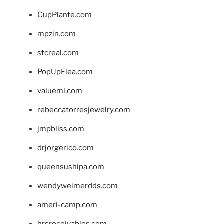
CupPlante.com
mpzin.com
stcreal.com
PopUpFlea.com
valueml.com
rebeccatorresjewelry.com
jmpbliss.com
drjorgerico.com
queensushipa.com
wendyweimerdds.com
ameri-camp.com