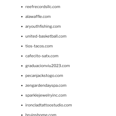
reefrecordsllc.com
alawaffle.com
aryouthfishing.com
united-basketball.com
tios-tacos.com
cafecito-satx.com
graduacionviu2023.com
pecanjackstogo.com
zengardendayspa.com
sparklejewelryinc.com
ironcladtattoostudio.com
bruinshome.com