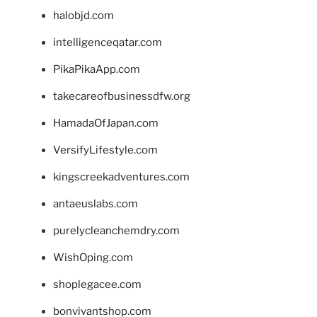
halobjd.com
intelligenceqatar.com
PikaPikaApp.com
takecareofbusinessdfw.org
HamadaOfJapan.com
VersifyLifestyle.com
kingscreekadventures.com
antaeuslabs.com
purelycleanchemdry.com
WishOping.com
shoplegacee.com
bonvivantshop.com