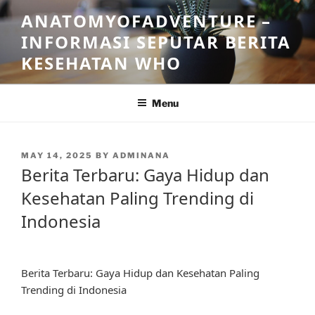
Skip
ANATOMYOFADVENTURE –
to
INFORMASI SEPUTAR BERITA
content
KESEHATAN WHO
Menu
POSTED
MAY 14, 2025
BY
ADMINANA
ON
Berita Terbaru: Gaya Hidup dan
Kesehatan Paling Trending di
Indonesia
Berita Terbaru: Gaya Hidup dan Kesehatan Paling
Trending di Indonesia