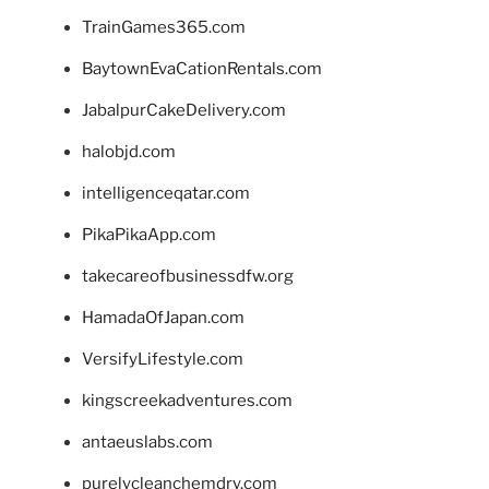
TrainGames365.com
BaytownEvaCationRentals.com
JabalpurCakeDelivery.com
halobjd.com
intelligenceqatar.com
PikaPikaApp.com
takecareofbusinessdfw.org
HamadaOfJapan.com
VersifyLifestyle.com
kingscreekadventures.com
antaeuslabs.com
purelycleanchemdry.com