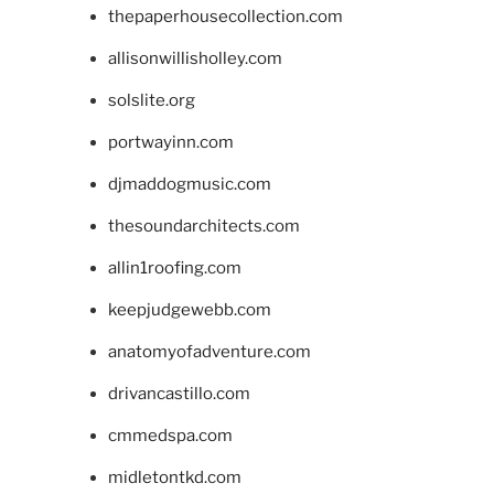
thepaperhousecollection.com
allisonwillisholley.com
solslite.org
portwayinn.com
djmaddogmusic.com
thesoundarchitects.com
allin1roofing.com
keepjudgewebb.com
anatomyofadventure.com
drivancastillo.com
cmmedspa.com
midletontkd.com