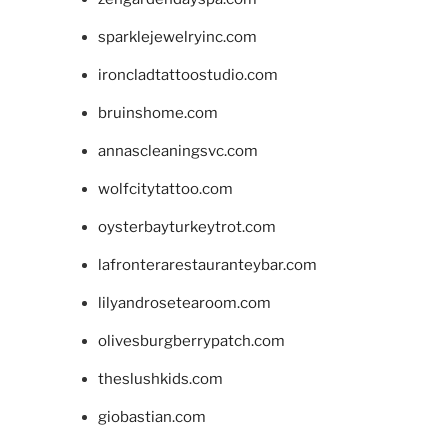
sparklejewelryinc.com
ironcladtattoostudio.com
bruinshome.com
annascleaningsvc.com
wolfcitytattoo.com
oysterbayturkeytrot.com
lafronterarestauranteybar.com
lilyandrosetearoom.com
olivesburgberrypatch.com
theslushkids.com
giobastian.com