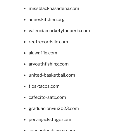
missblackpasadena.com
anneskitchen.org
valenciamarketytaqueria.com
reefrecordsllc.com
alawaffle.com
aryouthfishing.com
united-basketball.com
tios-tacos.com
cafecito-satx.com
graduacionviu2023.com
pecanjackstogo.com
zengardendayspa.com