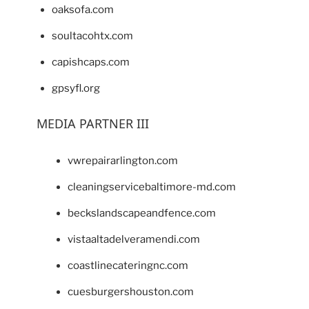
oaksofa.com
soultacohtx.com
capishcaps.com
gpsyfl.org
MEDIA PARTNER III
vwrepairarlington.com
cleaningservicebaltimore-md.com
beckslandscapeandfence.com
vistaaltadelveramendi.com
coastlinecateringnc.com
cuesburgershouston.com