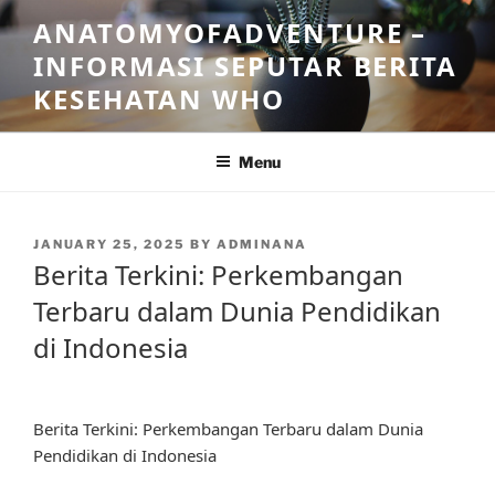
Skip
ANATOMYOFADVENTURE –
to
INFORMASI SEPUTAR BERITA
content
KESEHATAN WHO
Menu
POSTED
JANUARY 25, 2025
BY
ADMINANA
ON
Berita Terkini: Perkembangan
Terbaru dalam Dunia Pendidikan
di Indonesia
Berita Terkini: Perkembangan Terbaru dalam Dunia
Pendidikan di Indonesia