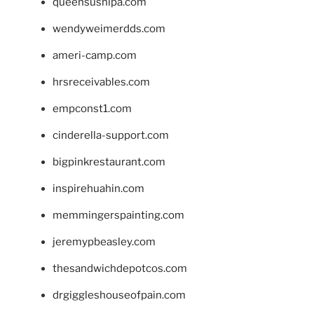
queensushipa.com
wendyweimerdds.com
ameri-camp.com
hrsreceivables.com
empconst1.com
cinderella-support.com
bigpinkrestaurant.com
inspirehuahin.com
memmingerspainting.com
jeremypbeasley.com
thesandwichdepotcos.com
drgiggleshouseofpain.com