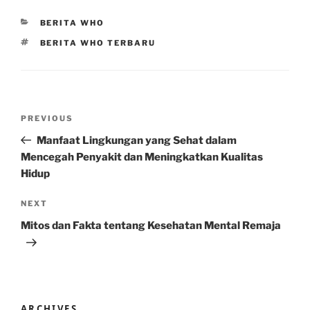
CATEGORIES
BERITA WHO
TAGS
BERITA WHO TERBARU
Post
Previous
PREVIOUS
navigation
Post
Manfaat Lingkungan yang Sehat dalam
Mencegah Penyakit dan Meningkatkan Kualitas
Hidup
Next
NEXT
Post
Mitos dan Fakta tentang Kesehatan Mental Remaja
ARCHIVES