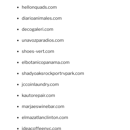
hellonquads.com
diarioanimales.com
decogaleri.com
unavozparadios.com
shoes-vert.com
elbotanicopanama.com
shadyoaksrockportrvpark.com
jccoinlaundry.com
kautorepair.com
marjaeswinebar.com
elmazatlanclinton.com
ideacoffeenyc.com