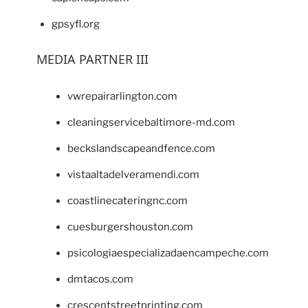
gpsyfl.org
MEDIA PARTNER III
vwrepairarlington.com
cleaningservicebaltimore-md.com
beckslandscapeandfence.com
vistaaltadelveramendi.com
coastlinecateringnc.com
cuesburgershouston.com
psicologiaespecializadaencampeche.com
dmtacos.com
crescentstreetprinting.com