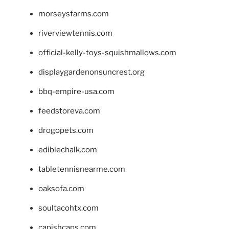
morseysfarms.com
riverviewtennis.com
official-kelly-toys-squishmallows.com
displaygardenonsuncrest.org
bbq-empire-usa.com
feedstoreva.com
drogopets.com
ediblechalk.com
tabletennisnearme.com
oaksofa.com
soultacohtx.com
capishcaps.com