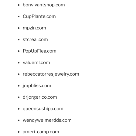
bonvivantshop.com
CupPlante.com
mpzin.com
stcreal.com
PopUpFlea.com
valueml.com
rebeccatorresjewelry.com
jmpbliss.com
drjorgerico.com
queensushipa.com
wendyweimerdds.com
ameri-camp.com