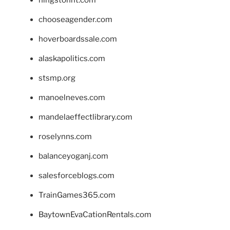
hingstonnt.com
chooseagender.com
hoverboardssale.com
alaskapolitics.com
stsmp.org
manoelneves.com
mandelaeffectlibrary.com
roselynns.com
balanceyoganj.com
salesforceblogs.com
TrainGames365.com
BaytownEvaCationRentals.com