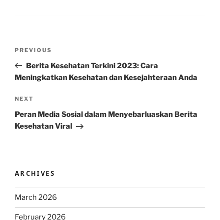
Post
Previous
PREVIOUS
navigation
Post
Berita Kesehatan Terkini 2023: Cara
Meningkatkan Kesehatan dan Kesejahteraan Anda
Next
NEXT
Post
Peran Media Sosial dalam Menyebarluaskan Berita
Kesehatan Viral
ARCHIVES
March 2026
February 2026