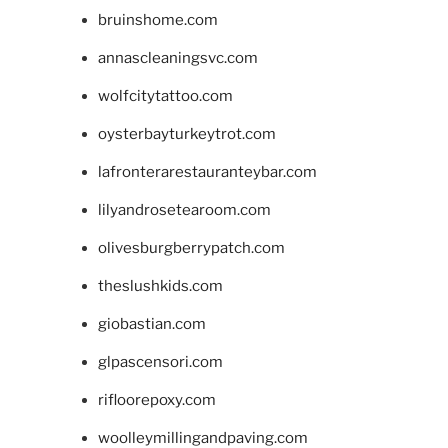
bruinshome.com
annascleaningsvc.com
wolfcitytattoo.com
oysterbayturkeytrot.com
lafronterarestauranteybar.com
lilyandrosetearoom.com
olivesburgberrypatch.com
theslushkids.com
giobastian.com
glpascensori.com
rifloorepoxy.com
woolleymillingandpaving.com