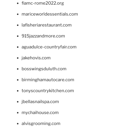
fiamc-rome2022.org
mariceworldessentials.com
lafisheriarestaurant.com
915jazzandmore.com
aguadulce-countryfair.com
jakehovis.com
bosswingsduluth.com
birminghamautocare.com
tonyscountrykitchen.com
jbellasnailspa.com
mychaihouse.com
alvisgrooming.com