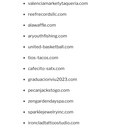
valenciamarketytaqueria.com
reefrecordsllc.com
alawaffle.com
aryouthfishing.com
united-basketball.com
tios-tacos.com
cafecito-satx.com
graduacionviu2023.com
pecanjackstogo.com
zengardendayspa.com
sparklejewelryinc.com
ironcladtattoostudio.com