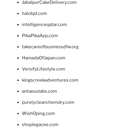
JabalpurCakeDelivery.com
halobjd.com
intelligenceqatar.com
PikaPikaApp.com
takecareofbusinessdfw.org
HamadaOfJapan.com
VersifyLifestyle.com
kingscreekadventures.com
antaeuslabs.com
purelycleanchemdry.com
WishOping.com
shoplegacee.com