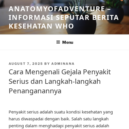
Skip
ANATOMYOFADVENTURE –
to
INFORMASI SEPUTAR BERITA
content
KESEHATAN WHO
Menu
POSTED
AUGUST 7, 2025
BY
ADMINANA
ON
Cara Mengenali Gejala Penyakit
Serius dan Langkah-langkah
Penanganannya
Penyakit serius adalah suatu kondisi kesehatan yang
harus diwaspadai dengan baik. Salah satu langkah
penting dalam menghadapi penyakit serius adalah