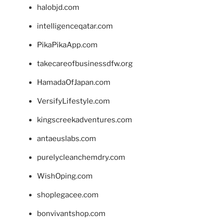
halobjd.com
intelligenceqatar.com
PikaPikaApp.com
takecareofbusinessdfw.org
HamadaOfJapan.com
VersifyLifestyle.com
kingscreekadventures.com
antaeuslabs.com
purelycleanchemdry.com
WishOping.com
shoplegacee.com
bonvivantshop.com