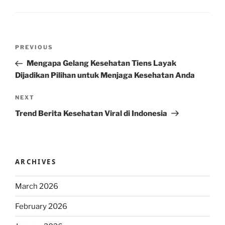
Post
Previous
PREVIOUS
navigation
Post
Mengapa Gelang Kesehatan Tiens Layak
Dijadikan Pilihan untuk Menjaga Kesehatan Anda
Next
NEXT
Post
Trend Berita Kesehatan Viral di Indonesia
ARCHIVES
March 2026
February 2026