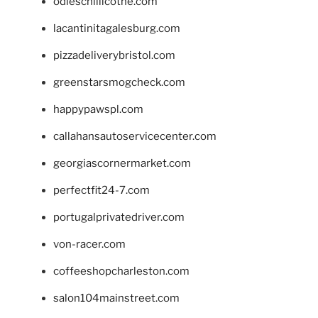
odieschillicothe.com
lacantinitagalesburg.com
pizzadeliverybristol.com
greenstarsmogcheck.com
happypawspl.com
callahansautoservicecenter.com
georgiascornermarket.com
perfectfit24-7.com
portugalprivatedriver.com
von-racer.com
coffeeshopcharleston.com
salon104mainstreet.com