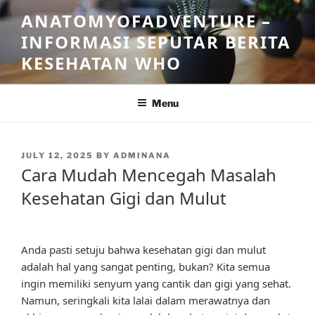
Skip
ANATOMYOFADVENTURE –
to
INFORMASI SEPUTAR BERITA
content
KESEHATAN WHO
Menu
POSTED
JULY 12, 2025
BY
ADMINANA
ON
Cara Mudah Mencegah Masalah
Kesehatan Gigi dan Mulut
Anda pasti setuju bahwa kesehatan gigi dan mulut
adalah hal yang sangat penting, bukan? Kita semua
ingin memiliki senyum yang cantik dan gigi yang sehat.
Namun, seringkali kita lalai dalam merawatnya dan