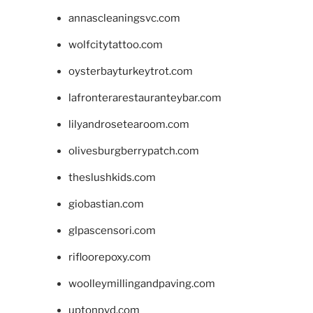
annascleaningsvc.com
wolfcitytattoo.com
oysterbayturkeytrot.com
lafronterarestauranteybar.com
lilyandrosetearoom.com
olivesburgberrypatch.com
theslushkids.com
giobastian.com
glpascensori.com
rifloorepoxy.com
woolleymillingandpaving.com
uptonpvd.com