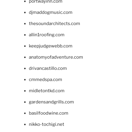
portwayinn.com
djmaddogmusic.com
thesoundarchitects.com
allin1roofing.com
keepjudgewebb.com
anatomyofadventure.com
drivancastillo.com
cmmedspa.com
midletontkd.com
gardensandgrills.com
basilfoodwine.com
nikko-tochigi.net