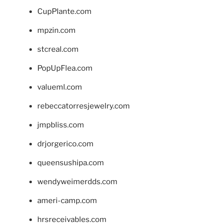
CupPlante.com
mpzin.com
stcreal.com
PopUpFlea.com
valueml.com
rebeccatorresjewelry.com
jmpbliss.com
drjorgerico.com
queensushipa.com
wendyweimerdds.com
ameri-camp.com
hrsreceivables.com