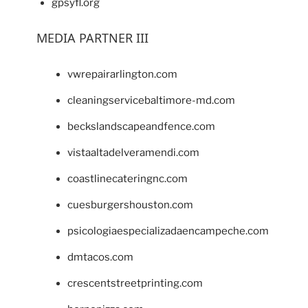
gpsyfl.org
MEDIA PARTNER III
vwrepairarlington.com
cleaningservicebaltimore-md.com
beckslandscapeandfence.com
vistaaltadelveramendi.com
coastlinecateringnc.com
cuesburgershouston.com
psicologiaespecializadaencampeche.com
dmtacos.com
crescentstreetprinting.com