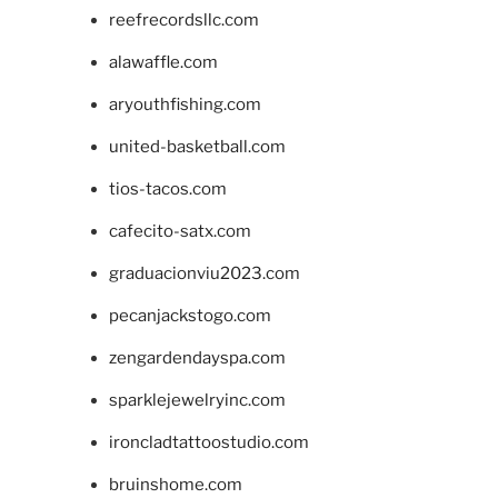
reefrecordsllc.com
alawaffle.com
aryouthfishing.com
united-basketball.com
tios-tacos.com
cafecito-satx.com
graduacionviu2023.com
pecanjackstogo.com
zengardendayspa.com
sparklejewelryinc.com
ironcladtattoostudio.com
bruinshome.com