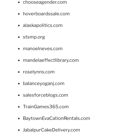
chooseagender.com
hoverboardssale.com
alaskapolitics.com
stsmp.org
manoelneves.com
mandelaeffectlibrary.com
roselynns.com
balanceyoganj.com
salesforceblogs.com
TrainGames365.com
BaytownEvaCationRentals.com
JabalpurCakeDelivery.com