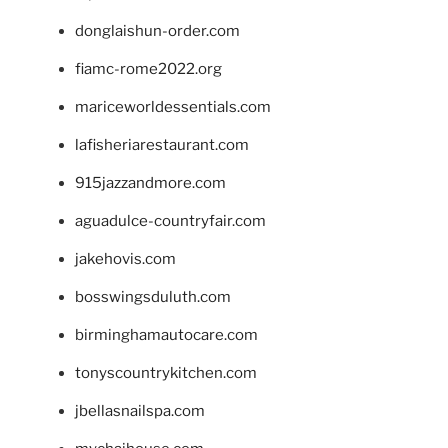
donglaishun-order.com
fiamc-rome2022.org
mariceworldessentials.com
lafisheriarestaurant.com
915jazzandmore.com
aguadulce-countryfair.com
jakehovis.com
bosswingsduluth.com
birminghamautocare.com
tonyscountrykitchen.com
jbellasnailspa.com