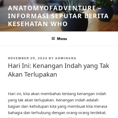
Skip
ANATOMYOFADVENTURE –
to
INFORMASI SEPUTAR BERITA
content
KESEHATAN WHO
Menu
POSTED
NOVEMBER 29, 2024
BY
ADMINANA
ON
Hari Ini: Kenangan Indah yang Tak
Akan Terlupakan
Hari ini, kita akan membahas tentang kenangan indah
yang tak akan terlupakan. Kenangan indah adalah
bagian dari kehidupan kita yang membuat kita merasa
bahagia dan terhubung dengan orang-orang terdekat.