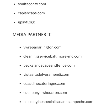
soultacohtx.com
capishcaps.com
gpsyfl.org
MEDIA PARTNER III
vwrepairarlington.com
cleaningservicebaltimore-md.com
beckslandscapeandfence.com
vistaaltadelveramendi.com
coastlinecateringnc.com
cuesburgershouston.com
psicologiaespecializadaencampeche.com