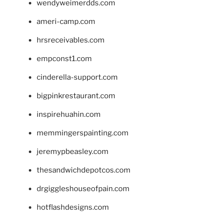
wendyweimerdds.com
ameri-camp.com
hrsreceivables.com
empconst1.com
cinderella-support.com
bigpinkrestaurant.com
inspirehuahin.com
memmingerspainting.com
jeremypbeasley.com
thesandwichdepotcos.com
drgiggleshouseofpain.com
hotflashdesigns.com