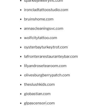
sparklejewelryinc.com
ironcladtattoostudio.com
bruinshome.com
annascleaningsvc.com
wolfcitytattoo.com
oysterbayturkeytrot.com
lafronterarestauranteybar.com
lilyandrosetearoom.com
olivesburgberrypatch.com
theslushkids.com
giobastian.com
glpascensori.com