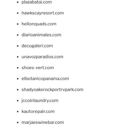
plazabatai.com
hawkscayresort.com
hellonquads.com
diarioanimales.com
decogaleri.com
unavozparadios.com
shoes-vert.com
elbotanicopanama.com
shadyoaksrockportrvpark.com
jccoinlaundry.com
kautorepair.com
marjaeswinebar.com