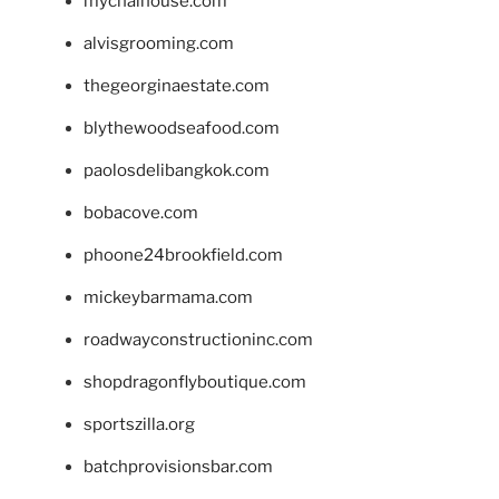
mychaihouse.com
alvisgrooming.com
thegeorginaestate.com
blythewoodseafood.com
paolosdelibangkok.com
bobacove.com
phoone24brookfield.com
mickeybarmama.com
roadwayconstructioninc.com
shopdragonflyboutique.com
sportszilla.org
batchprovisionsbar.com