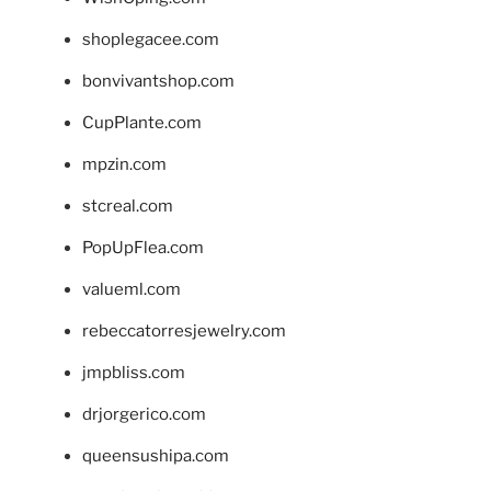
shoplegacee.com
bonvivantshop.com
CupPlante.com
mpzin.com
stcreal.com
PopUpFlea.com
valueml.com
rebeccatorresjewelry.com
jmpbliss.com
drjorgerico.com
queensushipa.com