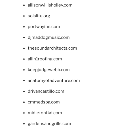
allisonwillisholley.com
solslite.org
portwayinn.com
djmaddogmusic.com
thesoundarchitects.com
allin1roofing.com
keepjudgewebb.com
anatomyofadventure.com
drivancastillo.com
cmmedspa.com
midletontkd.com
gardensandgrills.com