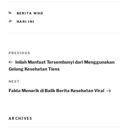
CATEGORIES
BERITA WHO
TAGS
HARI INI
Post
Previous
PREVIOUS
navigation
Post
Inilah Manfaat Tersembunyi dari Menggunakan
Gelang Kesehatan Tiens
Next
NEXT
Post
Fakta Menarik di Balik Berita Kesehatan Viral
ARCHIVES