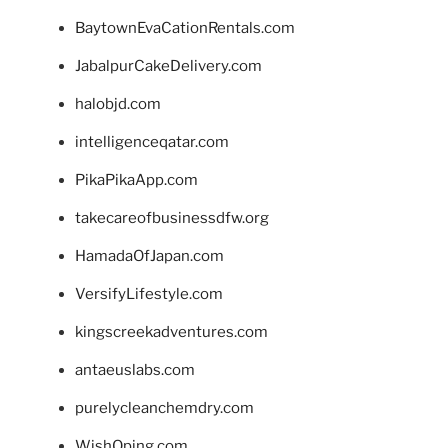
BaytownEvaCationRentals.com
JabalpurCakeDelivery.com
halobjd.com
intelligenceqatar.com
PikaPikaApp.com
takecareofbusinessdfw.org
HamadaOfJapan.com
VersifyLifestyle.com
kingscreekadventures.com
antaeuslabs.com
purelycleanchemdry.com
WishOping.com